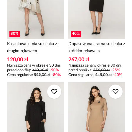
80
%
40
%
Koszulowa letnia sukienka z
Dopasowana czarna sukienka z
długim rękawem
krótkim rękawem
120,00 zł
267,00 zł
Najniższa cena w okresie 30 dni
Najniższa cena w okresie 30 dni
przed obniżką:
240,00 zł
-
50
%
przed obniżką:
356,00 zł
-
25
%
Cena regularna
:
599,00 zł
-
80
%
Cena regularna
:
445,00 zł
-
40
%