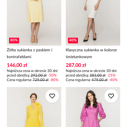
80
%
40
%
Żółta sukienka z paskiem i
Klasyczna sukienka w kolorze
kontrafałdami
śmietankowym
146,00 zł
287,00 zł
Najniższa cena w okresie 30 dni
Najniższa cena w okresie 30 dni
przed obniżką:
292,00 zł
-
50
%
przed obniżką:
383,00 zł
-
25
%
Cena regularna
:
729,00 zł
-
80
%
Cena regularna
:
479,00 zł
-
40
%