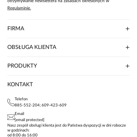
otrzymywanie newslettera na zasadach określonych w
Regulaminie.
FIRMA
O NAS
OBSŁUGA KLIENTA
RELACJE INWESTORSKIE
WSPÓŁPRACA HANDLOWA
SKŁADANIE ZAMÓWIENIA
PRODUKTY
FRANCZYZA
DOSTAWA I PŁATNOŚCI
KARIERA
ZWROTY I REKLAMACJE
BLOG
SUKIENKI
KONTAKT
FAQ
MAPA WITRYNY
BLUZKI DAMSKIE
REGULAMIN
PROJEKTY UE
TUNIKI
POLITYKA PRYWATNOŚCI
Telefon
KONTAKTY
KOSZULE DAMSKIE
885-552-204; 609-423-609
STREFA STAŁEGO KLIENTA
PAY PO - ZAPŁAĆ ZA 30 DNI
SPÓDNICE
Email
SPODNIE DAMSKIE
[email protected]
ŻAKIETY I MARYNARKI
Nasz zespół obsługi klienta jest do Państwa dyspozycji w dni robocze
w godzinach:
SWETRY
od 8:00 do 16:00