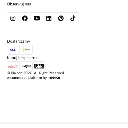
BLUZY
Obserwuj nas
KURTKI I PŁASZCZE
Dostarczamy
Kupuj bezpiecznie
©
Bialcon
2026
. All Right Reserved.
e-commerce platform by