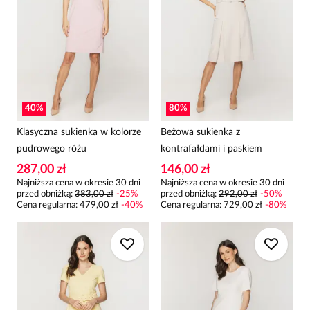
40
%
80
%
Klasyczna sukienka w kolorze
Beżowa sukienka z
pudrowego różu
kontrafałdami i paskiem
287,00 zł
146,00 zł
Najniższa cena w okresie 30 dni
Najniższa cena w okresie 30 dni
przed obniżką:
383,00 zł
-
25
%
przed obniżką:
292,00 zł
-
50
%
Cena regularna
:
479,00 zł
-
40
%
Cena regularna
:
729,00 zł
-
80
%