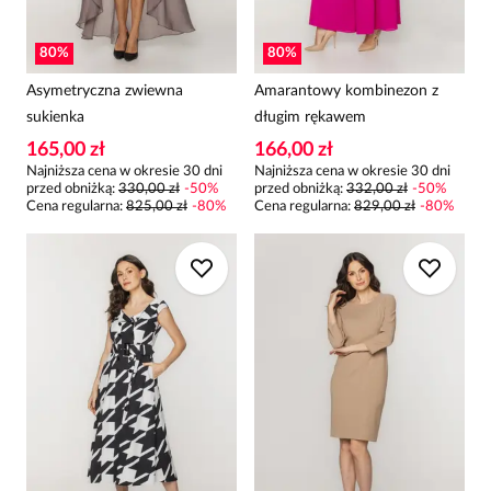
80
%
80
%
Asymetryczna zwiewna
Amarantowy kombinezon z
sukienka
długim rękawem
165,00 zł
166,00 zł
Najniższa cena w okresie 30 dni
Najniższa cena w okresie 30 dni
przed obniżką:
330,00 zł
-
50
%
przed obniżką:
332,00 zł
-
50
%
Cena regularna
:
825,00 zł
-
80
%
Cena regularna
:
829,00 zł
-
80
%