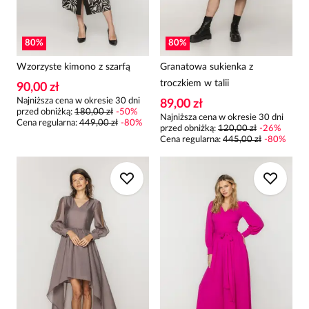
80
%
80
%
Wzorzyste kimono z szarfą
Granatowa sukienka z
troczkiem w talii
90,00 zł
Najniższa cena w okresie 30 dni
89,00 zł
przed obniżką:
180,00 zł
-
50
%
Najniższa cena w okresie 30 dni
Cena regularna
:
449,00 zł
-
80
%
przed obniżką:
120,00 zł
-
26
%
Cena regularna
:
445,00 zł
-
80
%