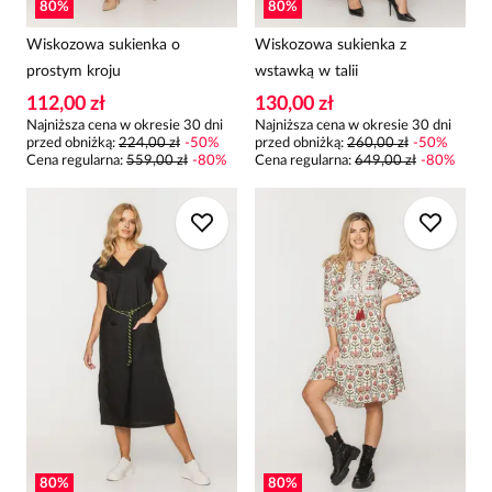
80
%
80
%
Wiskozowa sukienka o
Wiskozowa sukienka z
prostym kroju
wstawką w talii
112,00 zł
130,00 zł
Najniższa cena w okresie 30 dni
Najniższa cena w okresie 30 dni
przed obniżką:
224,00 zł
-
50
%
przed obniżką:
260,00 zł
-
50
%
Cena regularna
:
559,00 zł
-
80
%
Cena regularna
:
649,00 zł
-
80
%
80
%
80
%