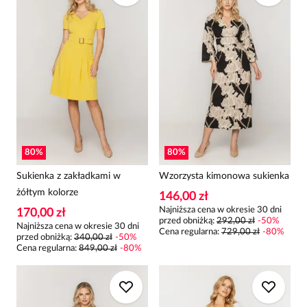
80
%
80
%
Sukienka z zakładkami w
Wzorzysta kimonowa sukienka
żółtym kolorze
146,00 zł
Najniższa cena w okresie 30 dni
170,00 zł
przed obniżką:
292,00 zł
-
50
%
Najniższa cena w okresie 30 dni
Cena regularna
:
729,00 zł
-
80
%
przed obniżką:
340,00 zł
-
50
%
Cena regularna
:
849,00 zł
-
80
%