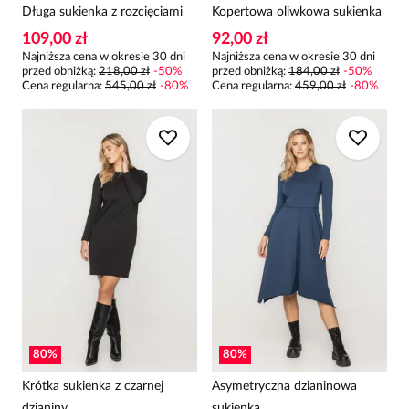
Długa sukienka z rozcięciami
Kopertowa oliwkowa sukienka
109,00 zł
92,00 zł
Najniższa cena w okresie 30 dni
Najniższa cena w okresie 30 dni
przed obniżką:
218,00 zł
-
50
%
przed obniżką:
184,00 zł
-
50
%
Cena regularna
:
545,00 zł
-
80
%
Cena regularna
:
459,00 zł
-
80
%
80
%
80
%
Krótka sukienka z czarnej
Asymetryczna dzianinowa
dzianiny
sukienka