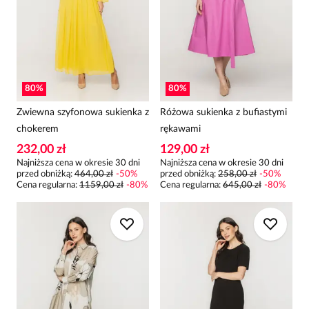
80
%
80
%
Zwiewna szyfonowa sukienka z
Różowa sukienka z bufiastymi
chokerem
rękawami
232,00 zł
129,00 zł
Najniższa cena w okresie 30 dni
Najniższa cena w okresie 30 dni
przed obniżką:
464,00 zł
-
50
%
przed obniżką:
258,00 zł
-
50
%
Cena regularna
:
1159,00 zł
-
80
%
Cena regularna
:
645,00 zł
-
80
%