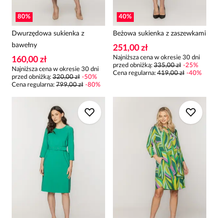
80
%
40
%
Dwurzędowa sukienka z
Beżowa sukienka z zaszewkami
bawełny
251,00 zł
Najniższa cena w okresie 30 dni
160,00 zł
przed obniżką:
335,00 zł
-
25
%
Najniższa cena w okresie 30 dni
Cena regularna
:
419,00 zł
-
40
%
przed obniżką:
320,00 zł
-
50
%
Cena regularna
:
799,00 zł
-
80
%