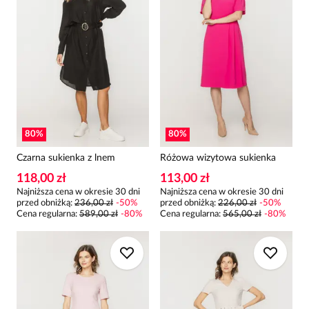
80
%
80
%
Czarna sukienka z lnem
Różowa wizytowa sukienka
118,00 zł
113,00 zł
Najniższa cena w okresie 30 dni
Najniższa cena w okresie 30 dni
przed obniżką:
236,00 zł
-
50
%
przed obniżką:
226,00 zł
-
50
%
Cena regularna
:
589,00 zł
-
80
%
Cena regularna
:
565,00 zł
-
80
%