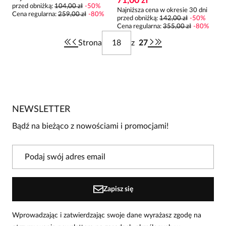
71,00 zł
przed obniżką:
104,00 zł
-
50
%
Najniższa cena w okresie 30 dni
Cena regularna
:
259,00 zł
-
80
%
przed obniżką:
142,00 zł
-
50
%
Cena regularna
:
355,00 zł
-
80
%
Strona
z
27
NEWSLETTER
Bądź na bieżąco z nowościami i promocjami!
Zapisz się
Wprowadzając i zatwierdzając swoje dane wyrażasz zgodę na