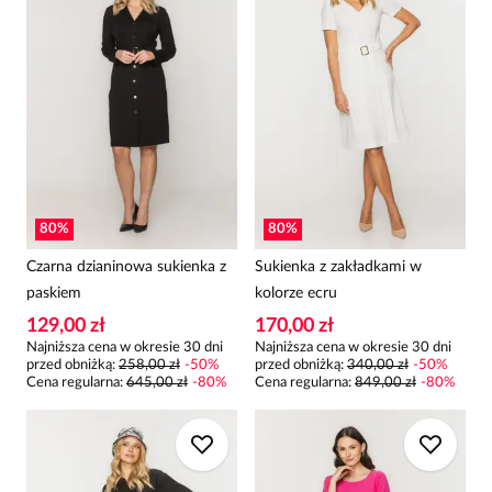
80
%
80
%
Czarna dzianinowa sukienka z
Sukienka z zakładkami w
paskiem
kolorze ecru
129,00 zł
170,00 zł
Najniższa cena w okresie 30 dni
Najniższa cena w okresie 30 dni
przed obniżką:
258,00 zł
-
50
%
przed obniżką:
340,00 zł
-
50
%
Cena regularna
:
645,00 zł
-
80
%
Cena regularna
:
849,00 zł
-
80
%