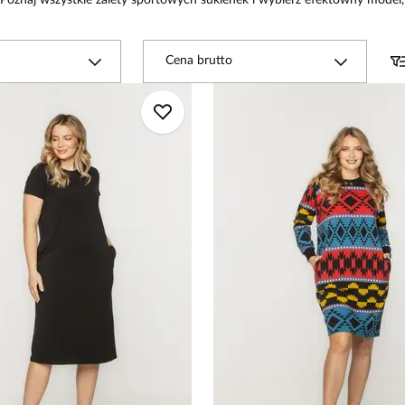
 Poznaj wszystkie zalety sportowych sukienek i wybierz efektowny model,
Cena brutto