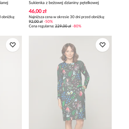
ianej
Sukienka z beżowej dzianiny pętelkowej
46,00 zł
 obniżką:
Najniższa cena w okresie 30 dni przed obniżką:
92,00 zł
-
50
%
Cena regularna
:
229,00 zł
-
80
%