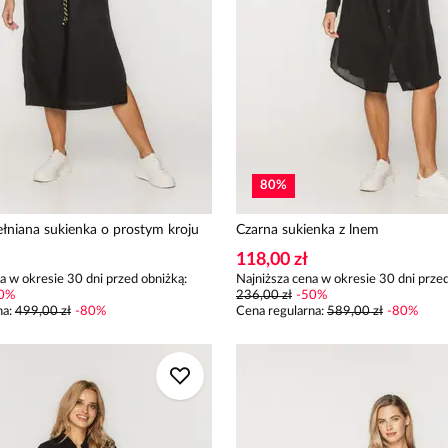
80
%
łniana sukienka o prostym kroju
Czarna sukienka z lnem
118,00 zł
a w okresie 30 dni przed obniżką:
Najniższa cena w okresie 30 dni przed
0
%
236,00 zł
-
50
%
na
:
499,00 zł
-
80
%
Cena regularna
:
589,00 zł
-
80
%