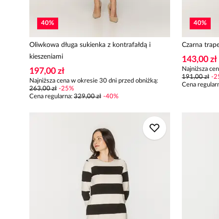
40
%
40
%
Oliwkowa długa sukienka z kontrafałdą i
Czarna trape
kieszeniami
143,00 zł
Najniższa cen
197,00 zł
191,00 zł
-
2
Najniższa cena w okresie 30 dni przed obniżką:
Cena regular
263,00 zł
-
25
%
Cena regularna
:
329,00 zł
-
40
%