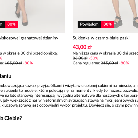
om
80
%
Powiadom
80
%
wiskozowej granatowej dzianiny
Sukienka w czarno-białe paski
43,00 zł
a w okresie 30 dni przed obniżką:
Najniższa cena w okresie 30 dni przed
%
86,00 zł
-
50
%
na
:
185,00 zł
-
80
%
Cena regularna
:
215,00 zł
-
80
%
daniu
ezobowiązująca kawa z przyjaciółkami i wizyta w ulubionej cukierni na mieście
 sukienki to modele, które polecają się na momenty, kiedy to możesz pozwolić s
 na lato stanowią interesującą i wygodną alternatywę dla noszonych o tej porz
dy większość z nas w nieformalnych sytuacjach stawia na miks jeansowych spodn
ji, kluczową sprawą jest odpowiedni wybór projektu. Dowiedz się, o czym pow
la Ciebie?
ożesz poczuć się nieco zagubiona przy podejmowaniu decyzji o kupnie którejś z 
 się korzystnie i modnie, celuj w sportowe sukienki łaskawe dla Twojej sylwetki