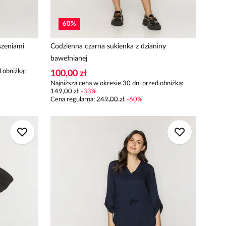
60
%
szeniami
Codzienna czarna sukienka z dzianiny
bawełnianej
 obniżką:
100,00 zł
Najniższa cena w okresie 30 dni przed obniżką:
149,00 zł
-
33
%
Cena regularna
:
249,00 zł
-
60
%