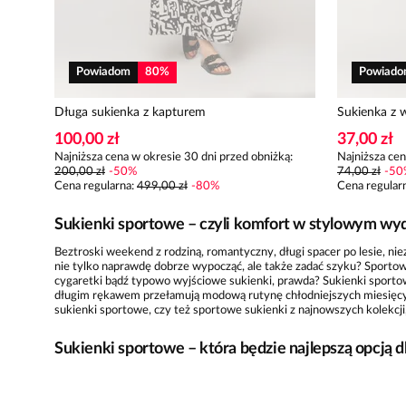
Powiadom
80
%
Powiad
Długa sukienka z kapturem
Sukienka z 
100,00 zł
37,00 zł
Najniższa cena w okresie 30 dni przed obniżką:
Najniższa cen
200,00 zł
-
50
%
74,00 zł
-
50
Cena regularna
:
499,00 zł
-
80
%
Cena regular
Sukienki sportowe – czyli komfort w stylowym wy
Beztroski weekend z rodziną, romantyczny, długi spacer po lesie, ni
nie tylko naprawdę dobrze wypocząć, ale także zadać szyku? Sportowe
cygaretki bądź typowo wyjściowe sukienki, prawda? Sukienki sportowe
długim rękawem przełamują modową rutynę chłodniejszych miesięcy, g
sukienki sportowe, czy też sportowe sukienki z najnowszych kolekc
Sukienki sportowe – która będzie najlepszą opcją d
Aktualnie sukienki sportowe występują w tak wielu wariantach, że m
uwagi niż poszukiwania sukienek na inne okazje. Pragnąc prezentować