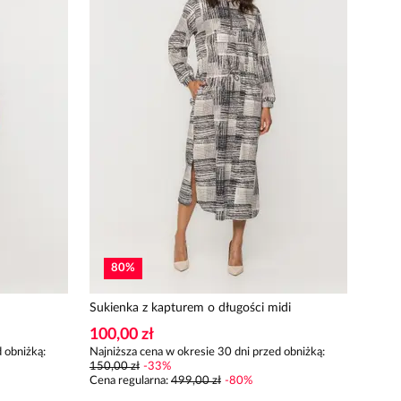
80
%
Sukienka z kapturem o długości midi
100,00 zł
 obniżką:
Najniższa cena w okresie 30 dni przed obniżką:
150,00 zł
-
33
%
Cena regularna
:
499,00 zł
-
80
%