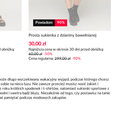
Powiadom
90
%
Prosta sukienka z dzianiny bawełnianej
30,00 zł
 obniżką:
Najniższa cena w okresie 30 dni przed obniżką:
60,00 zł
-
50
%
Cena regularna
:
299,00 zł
-
90
%
, a może długo wyczekiwany wakacyjny wyjazd, podczas którego chcesz
obie na nieco luzu. Nie zawsze przecież musisz nosić żakiet i
e roku krótkich spodenek i t-shirtów, natomiast sukienki sportowe z
i i swetra bądź bluzy. Niezależnie od tego, czy postawisz na tanie
innaś pamiętać podczas modowych zakupów.
nich. Wybieranie sportowych kreacji na co dzień wymaga niemniejszej
, nie zapominając o uwzględnieniu twarzowej kolorystyki i