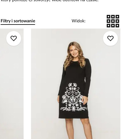
 który pomoże Ci stworzyć wiele outfitów na czasie.
Filtry i sortowanie
Widok
: