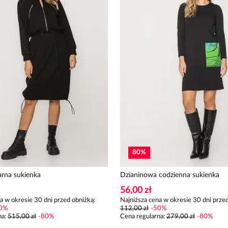
80
%
rna sukienka
Dzianinowa codzienna sukienka
56,00 zł
a w okresie 30 dni przed obniżką:
Najniższa cena w okresie 30 dni przed
0
%
112,00 zł
-
50
%
na
:
515,00 zł
-
80
%
Cena regularna
:
279,00 zł
-
80
%