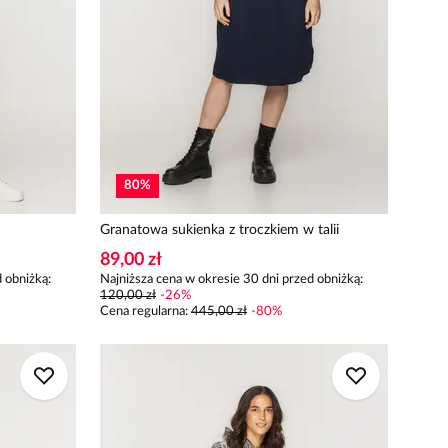
80
%
Granatowa sukienka z troczkiem w talii
89,00 zł
 obniżką:
Najniższa cena w okresie 30 dni przed obniżką:
120,00 zł
-
26
%
Cena regularna
:
445,00 zł
-
80
%