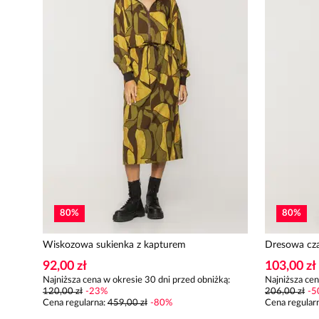
80
%
80
%
Wiskozowa sukienka z kapturem
Dresowa cza
92,00 zł
103,00 zł
Najniższa cena w okresie 30 dni przed obniżką:
Najniższa cen
120,00 zł
-
23
%
206,00 zł
-
5
Cena regularna
:
459,00 zł
-
80
%
Cena regular