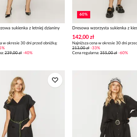
60
%
zowa sukienka z letniej dzianiny
Dresowa wzorzysta sukienka z kie
142,00 zł
a w okresie 30 dni przed obniżką:
Najniższa cena w okresie 30 dni przed
5
%
213,00 zł
-
33
%
na
:
239,00 zł
-
40
%
Cena regularna
:
355,00 zł
-
60
%