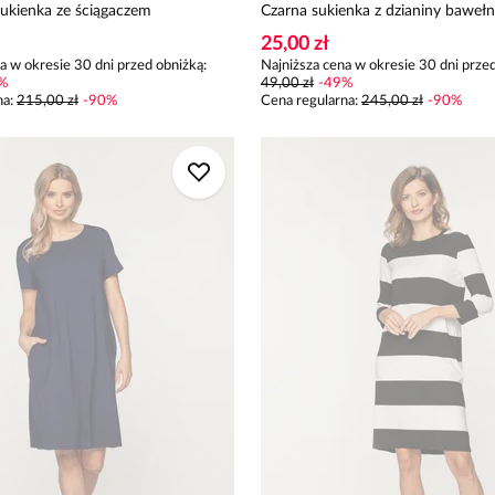
kienka ze ściągaczem
Czarna sukienka z dzianiny bawełn
25,00 zł
a w okresie 30 dni przed obniżką:
Najniższa cena w okresie 30 dni przed
%
49,00 zł
-
49
%
na
:
215,00 zł
-
90
%
Cena regularna
:
245,00 zł
-
90
%