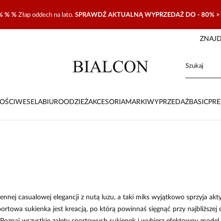
% % %
Złap oddech na lato.
SPRAWDŹ AKTUALNĄ WYPRZEDAŻ DO - 80% >
ZNAJD
OŚCI
WESELA
BIURO
ODZIEŻ
AKCESORIA
MARKI
WYPRZEDAŻ
BASIC
PR
nej casualowej elegancji z nutą luzu, a taki miks wyjątkowo sprzyja akty
owa sukienka jest kreacją, po którą powinnaś sięgnąć przy najbliższej o