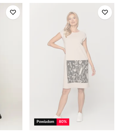
Powiadom
80
%