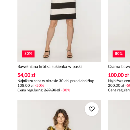
80
%
80
%
Bawełniana krótka sukienka w paski
Czarna bawe
54,00 zł
100,00 zł
Najniższa cena w okresie 30 dni przed obniżką:
Najniższa cen
108,00 zł
-
50
%
200,00 zł
-
5
Cena regularna
:
269,00 zł
-
80
%
Cena regular