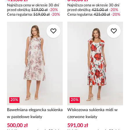
Najniższa cena w okresie 30 dni
Najniższa cena w okresie 30 dni
przed obniżką:
519,00 zł
-
20
%
przed obniżką:
425,00 zł
-
20
%
Cena regularna
:
519,00 zł
-
20
%
Cena regularna
:
425,00 zł
-
20
%
20
%
20
%
Bawełniana elegancka sukienka
Wiskozowa sukienka midi w
w pastelowe kwiaty
czerwone kwiaty
500,00 zł
591,00 zł