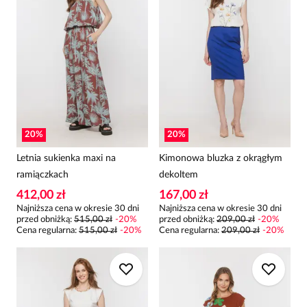
20
%
20
%
Letnia sukienka maxi na
Kimonowa bluzka z okrągłym
ramiączkach
dekoltem
412,00 zł
167,00 zł
Najniższa cena w okresie 30 dni
Najniższa cena w okresie 30 dni
przed obniżką:
515,00 zł
-
20
%
przed obniżką:
209,00 zł
-
20
%
Cena regularna
:
515,00 zł
-
20
%
Cena regularna
:
209,00 zł
-
20
%