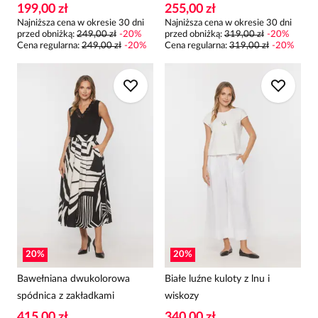
199,00 zł
255,00 zł
Najniższa cena w okresie 30 dni
Najniższa cena w okresie 30 dni
przed obniżką:
249,00 zł
-
20
%
przed obniżką:
319,00 zł
-
20
%
Cena regularna
:
249,00 zł
-
20
%
Cena regularna
:
319,00 zł
-
20
%
20
%
20
%
Bawełniana dwukolorowa
Białe luźne kuloty z lnu i
spódnica z zakładkami
wiskozy
415,00 zł
340,00 zł