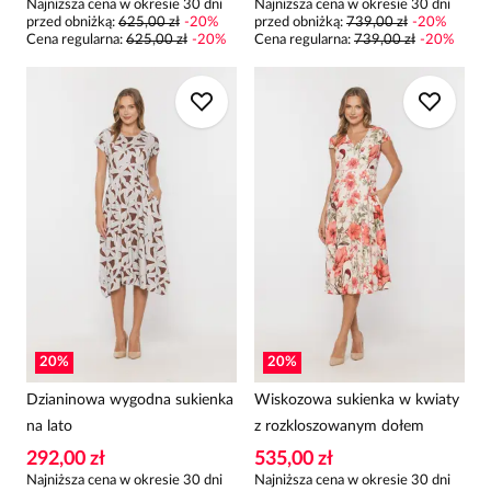
Najniższa cena w okresie 30 dni
Najniższa cena w okresie 30 dni
przed obniżką:
625,00 zł
-
20
%
przed obniżką:
739,00 zł
-
20
%
Cena regularna
:
625,00 zł
-
20
%
Cena regularna
:
739,00 zł
-
20
%
20
%
20
%
Dzianinowa wygodna sukienka
Wiskozowa sukienka w kwiaty
na lato
z rozkloszowanym dołem
292,00 zł
535,00 zł
Najniższa cena w okresie 30 dni
Najniższa cena w okresie 30 dni