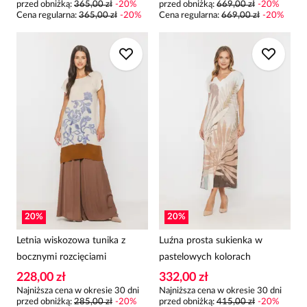
przed obniżką:
365,00 zł
-
20
%
przed obniżką:
669,00 zł
-
20
%
Cena regularna
:
365,00 zł
-
20
%
Cena regularna
:
669,00 zł
-
20
%
20
%
20
%
Letnia wiskozowa tunika z
Luźna prosta sukienka w
bocznymi rozcięciami
pastelowych kolorach
228,00 zł
332,00 zł
Najniższa cena w okresie 30 dni
Najniższa cena w okresie 30 dni
przed obniżką:
285,00 zł
-
20
%
przed obniżką:
415,00 zł
-
20
%