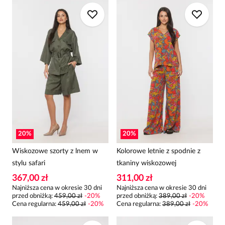
20
%
20
%
Wiskozowe szorty z lnem w
Kolorowe letnie z spodnie z
stylu safari
tkaniny wiskozowej
367,00 zł
311,00 zł
Najniższa cena w okresie 30 dni
Najniższa cena w okresie 30 dni
przed obniżką:
459,00 zł
-
20
%
przed obniżką:
389,00 zł
-
20
%
Cena regularna
:
459,00 zł
-
20
%
Cena regularna
:
389,00 zł
-
20
%