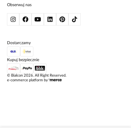
BLUZY
Poznaj popularne kategorie
Obserwuj nas
KURTKI I PŁASZCZE
Sprawdź produkty z innymi popularnymi kategoriami w sklepie Bialcon!
Wyprzedaż sukienek
Wyprzedaż bluzek damskich
Wyprzedaż spódnic
Wyprzedaż spodni damskich
Wyprzedaż żakietów
Wyprzedaż płaszczy damskich
Dostarczamy
Kupuj bezpiecznie
©
Bialcon
2026
. All Right Reserved.
e-commerce platform by