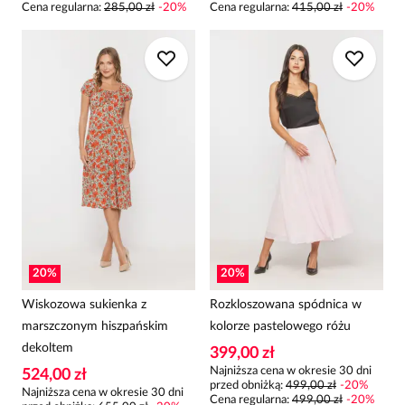
Cena regularna
:
285,00 zł
-
20
%
Cena regularna
:
415,00 zł
-
20
%
20
%
20
%
Wiskozowa sukienka z
Rozkloszowana spódnica w
marszczonym hiszpańskim
kolorze pastelowego różu
dekoltem
399,00 zł
Najniższa cena w okresie 30 dni
524,00 zł
przed obniżką:
499,00 zł
-
20
%
Najniższa cena w okresie 30 dni
Cena regularna
:
499,00 zł
-
20
%