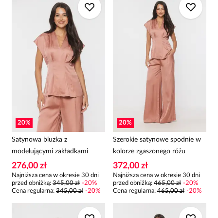
20
%
20
%
Satynowa bluzka z
Szerokie satynowe spodnie w
modelującymi zakładkami
kolorze zgaszonego różu
276,00 zł
372,00 zł
Najniższa cena w okresie 30 dni
Najniższa cena w okresie 30 dni
przed obniżką:
345,00 zł
-
20
%
przed obniżką:
465,00 zł
-
20
%
Cena regularna
:
345,00 zł
-
20
%
Cena regularna
:
465,00 zł
-
20
%