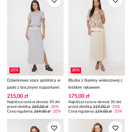
20
%
20
%
Dzianinowa szara spódnica w
Bluzka z tkaniny wiskozowej z
paski z bocznymi rozporkami
krótkim rękawem
215,00 zł
175,00 zł
Najniższa cena w okresie 30 dni
Najniższa cena w okresie 30 dni
przed obniżką:
269,00 zł
-
20
%
przed obniżką:
219,00 zł
-
20
%
Cena regularna
:
269,00 zł
-
20
%
Cena regularna
:
219,00 zł
-
20
%