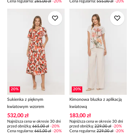
Cena regularna
:
265,00 zł
-
20
%
Cena regularna
:
555,00 zł
-
20
%
20
%
20
%
Sukienka z pięknym
Kimonowa bluzka z aplikacją
kwiatowym wzorem
kwiatową
532,00 zł
183,00 zł
Najniższa cena w okresie 30 dni
Najniższa cena w okresie 30 dni
przed obniżką:
665,00 zł
-
20
%
przed obniżką:
229,00 zł
-
20
%
Cena regularna
:
665,00 zł
-
20
%
Cena regularna
:
229,00 zł
-
20
%