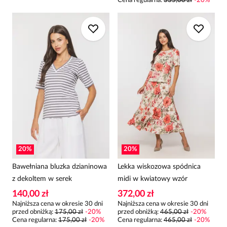
Cena regularna
:
335,00 zł
-
20
%
20
%
20
%
Bawełniana bluzka dzianinowa
Lekka wiskozowa spódnica
z dekoltem w serek
midi w kwiatowy wzór
140,00 zł
372,00 zł
Najniższa cena w okresie 30 dni
Najniższa cena w okresie 30 dni
przed obniżką:
175,00 zł
-
20
%
przed obniżką:
465,00 zł
-
20
%
Cena regularna
:
175,00 zł
-
20
%
Cena regularna
:
465,00 zł
-
20
%