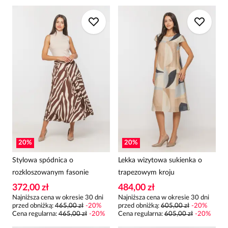
20
%
20
%
Stylowa spódnica o
Lekka wizytowa sukienka o
rozkloszowanym fasonie
trapezowym kroju
372,00 zł
484,00 zł
Najniższa cena w okresie 30 dni
Najniższa cena w okresie 30 dni
przed obniżką:
465,00 zł
-
20
%
przed obniżką:
605,00 zł
-
20
%
Cena regularna
:
465,00 zł
-
20
%
Cena regularna
:
605,00 zł
-
20
%