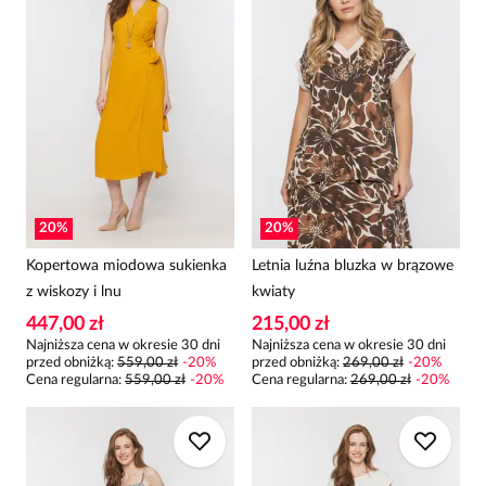
20
%
20
%
Kopertowa miodowa sukienka
Letnia luźna bluzka w brązowe
z wiskozy i lnu
kwiaty
447,00 zł
215,00 zł
Najniższa cena w okresie 30 dni
Najniższa cena w okresie 30 dni
przed obniżką:
559,00 zł
-
20
%
przed obniżką:
269,00 zł
-
20
%
Cena regularna
:
559,00 zł
-
20
%
Cena regularna
:
269,00 zł
-
20
%