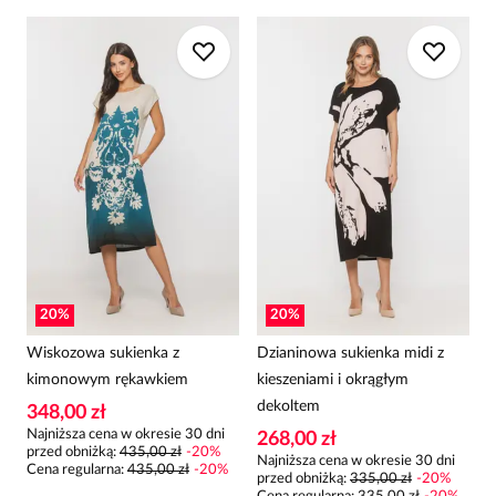
20
%
20
%
Wiskozowa sukienka z
Dzianinowa sukienka midi z
kimonowym rękawkiem
kieszeniami i okrągłym
dekoltem
348,00 zł
Najniższa cena w okresie 30 dni
268,00 zł
przed obniżką:
435,00 zł
-
20
%
Najniższa cena w okresie 30 dni
Cena regularna
:
435,00 zł
-
20
%
przed obniżką:
335,00 zł
-
20
%