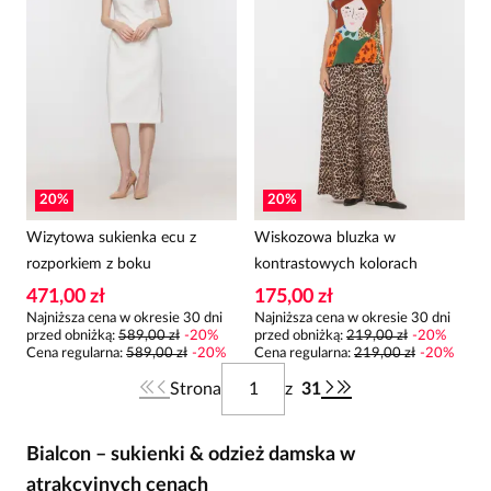
20
%
20
%
Wizytowa sukienka ecu z
Wiskozowa bluzka w
rozporkiem z boku
kontrastowych kolorach
471,00 zł
175,00 zł
Najniższa cena w okresie 30 dni
Najniższa cena w okresie 30 dni
przed obniżką:
589,00 zł
-
20
%
przed obniżką:
219,00 zł
-
20
%
Cena regularna
:
589,00 zł
-
20
%
Cena regularna
:
219,00 zł
-
20
%
Strona
z
31
Bialcon – sukienki & odzież damska w
atrakcyjnych cenach