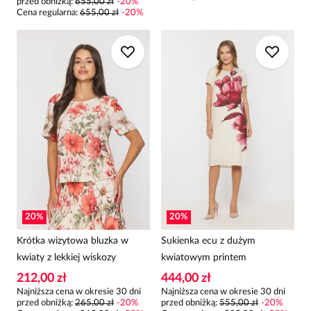
przed obniżką:
655,00 zł
-
20
%
Cena regularna
:
655,00 zł
-
20
%
20
%
20
%
Krótka wizytowa bluzka w
Sukienka ecu z dużym
kwiaty z lekkiej wiskozy
kwiatowym printem
212,00 zł
444,00 zł
Najniższa cena w okresie 30 dni
Najniższa cena w okresie 30 dni
przed obniżką:
265,00 zł
-
20
%
przed obniżką:
555,00 zł
-
20
%