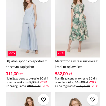
20
%
20
%
Błękitne spódnico-spodnie z
Marszczona w talii sukienka z
bocznym zapięciem
krótkim rękawkiem
311,00 zł
532,00 zł
Najniższa cena w okresie 30 dni
Najniższa cena w okresie 30 dni
przed obniżką:
389,00 zł
-
20
%
przed obniżką:
665,00 zł
-
20
%
Cena regularna
:
389,00 zł
-
20
%
Cena regularna
:
665,00 zł
-
20
%