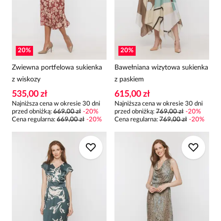
20
%
20
%
Zwiewna portfelowa sukienka
Bawełniana wizytowa sukienka
z wiskozy
z paskiem
535,00 zł
615,00 zł
Najniższa cena w okresie 30 dni
Najniższa cena w okresie 30 dni
przed obniżką:
669,00 zł
-
20
%
przed obniżką:
769,00 zł
-
20
%
Cena regularna
:
669,00 zł
-
20
%
Cena regularna
:
769,00 zł
-
20
%