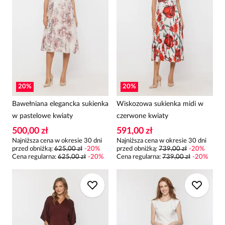
20
%
20
%
Bawełniana elegancka sukienka
Wiskozowa sukienka midi w
w pastelowe kwiaty
czerwone kwiaty
500,00 zł
591,00 zł
Najniższa cena w okresie 30 dni
Najniższa cena w okresie 30 dni
przed obniżką:
625,00 zł
-
20
%
przed obniżką:
739,00 zł
-
20
%
Cena regularna
:
625,00 zł
-
20
%
Cena regularna
:
739,00 zł
-
20
%