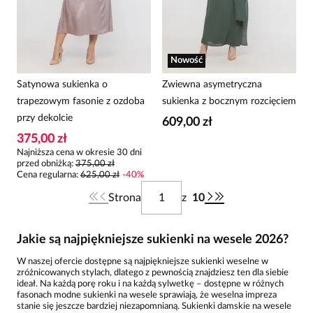
Nowość
Satynowa sukienka o
Zwiewna asymetryczna
trapezowym fasonie z ozdoba
sukienka z bocznym rozcięciem
przy dekolcie
609,00 zł
375,00 zł
Najniższa cena w okresie 30 dni
przed obniżką:
375,00 zł
Cena regularna
:
625,00 zł
-
40
%
Strona
z
10
Jakie są najpiękniejsze sukienki na wesele 2026?
W naszej ofercie dostępne są najpiękniejsze sukienki weselne w
zróżnicowanych stylach, dlatego z pewnością znajdziesz ten dla siebie
ideał. Na każdą porę roku i na każdą sylwetkę – dostępne w różnych
fasonach modne sukienki na wesele sprawiają, że weselna impreza
stanie się jeszcze bardziej niezapomnianą. Sukienki damskie na wesele