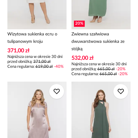
20
%
Wizytowa sukienka ecru o
Zwiewna szałwiowa
tulipanowym kroju
dwuwarstwowa sukienka ze
stójką
371,00 zł
Najniższa cena w okresie 30 dni
532,00 zł
przed obniżką:
371,00 zł
Najniższa cena w okresie 30 dni
Cena regularna
:
619,00 zł
-
40
%
przed obniżką:
665,00 zł
-
20
%
Cena regularna
:
665,00 zł
-
20
%