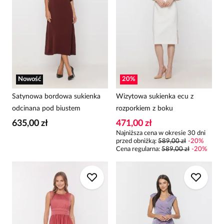
Nowość
20
%
Satynowa bordowa sukienka
Wizytowa sukienka ecu z
odcinana pod biustem
rozporkiem z boku
635,00 zł
471,00 zł
Najniższa cena w okresie 30 dni
przed obniżką:
589,00 zł
-
20
%
Cena regularna
:
589,00 zł
-
20
%