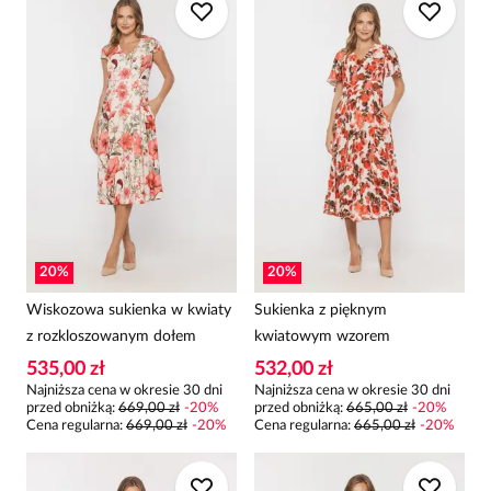
20
%
20
%
Wiskozowa sukienka w kwiaty
Sukienka z pięknym
z rozkloszowanym dołem
kwiatowym wzorem
535,00 zł
532,00 zł
Najniższa cena w okresie 30 dni
Najniższa cena w okresie 30 dni
przed obniżką:
669,00 zł
-
20
%
przed obniżką:
665,00 zł
-
20
%
Cena regularna
:
669,00 zł
-
20
%
Cena regularna
:
665,00 zł
-
20
%