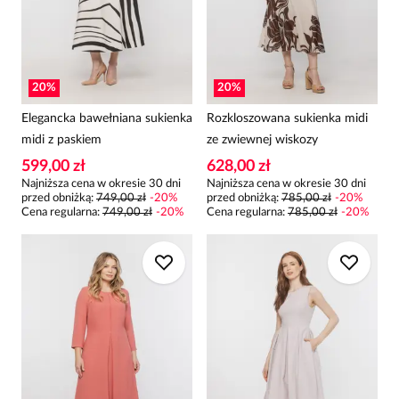
20
%
20
%
Elegancka bawełniana sukienka
Rozkloszowana sukienka midi
midi z paskiem
ze zwiewnej wiskozy
599,00 zł
628,00 zł
Najniższa cena w okresie 30 dni
Najniższa cena w okresie 30 dni
przed obniżką:
749,00 zł
-
20
%
przed obniżką:
785,00 zł
-
20
%
Cena regularna
:
749,00 zł
-
20
%
Cena regularna
:
785,00 zł
-
20
%