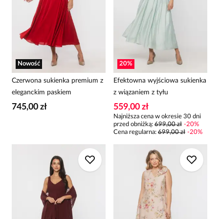
Nowość
20
%
Czerwona sukienka premium z
Efektowna wyjściowa sukienka
eleganckim paskiem
z wiązaniem z tyłu
745,00 zł
559,00 zł
Najniższa cena w okresie 30 dni
przed obniżką:
699,00 zł
-
20
%
Cena regularna
:
699,00 zł
-
20
%