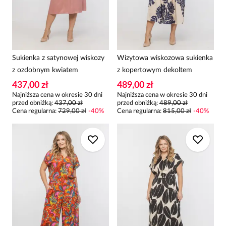
Sukienka z satynowej wiskozy
Wizytowa wiskozowa sukienka
z ozdobnym kwiatem
z kopertowym dekoltem
437,00 zł
489,00 zł
Najniższa cena w okresie 30 dni
Najniższa cena w okresie 30 dni
przed obniżką:
437,00 zł
przed obniżką:
489,00 zł
Cena regularna
:
729,00 zł
-
40
%
Cena regularna
:
815,00 zł
-
40
%