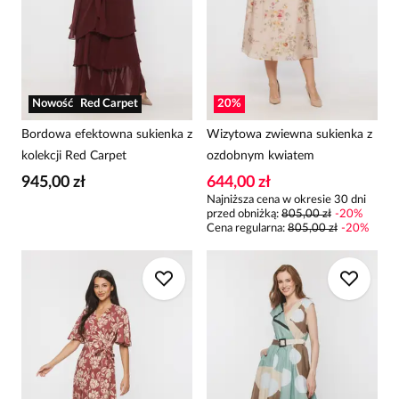
Nowość
Red Carpet
20
%
Bordowa efektowna sukienka z
Wizytowa zwiewna sukienka z
kolekcji Red Carpet
ozdobnym kwiatem
945,00 zł
644,00 zł
Najniższa cena w okresie 30 dni
przed obniżką:
805,00 zł
-
20
%
Cena regularna
:
805,00 zł
-
20
%