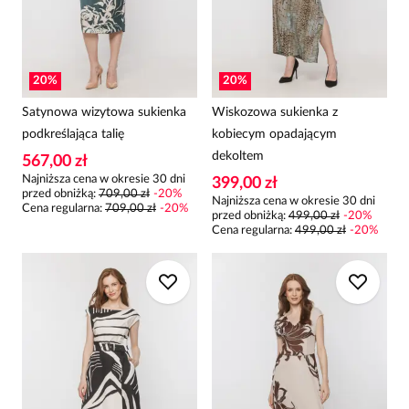
20
%
20
%
Satynowa wizytowa sukienka
Wiskozowa sukienka z
podkreślająca talię
kobiecym opadającym
dekoltem
567,00 zł
Najniższa cena w okresie 30 dni
399,00 zł
przed obniżką:
709,00 zł
-
20
%
Najniższa cena w okresie 30 dni
Cena regularna
:
709,00 zł
-
20
%
przed obniżką:
499,00 zł
-
20
%
Cena regularna
:
499,00 zł
-
20
%