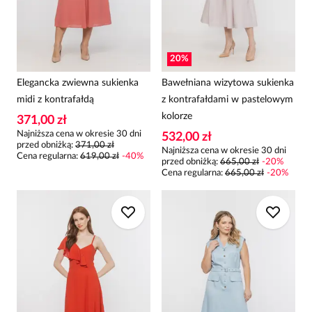
20
%
Elegancka zwiewna sukienka
Bawełniana wizytowa sukienka
midi z kontrafałdą
z kontrafałdami w pastelowym
kolorze
371,00 zł
Najniższa cena w okresie 30 dni
532,00 zł
przed obniżką:
371,00 zł
Najniższa cena w okresie 30 dni
Cena regularna
:
619,00 zł
-
40
%
przed obniżką:
665,00 zł
-
20
%
Cena regularna
:
665,00 zł
-
20
%