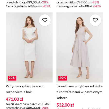
przed obniżką:
699,00 zł
-
20
%
przed obniżką:
749,00 zł
-
20
%
Cena regularna
:
699,00 zł
-
20
%
Cena regularna
:
749,00 zł
-
20
%
20
%
20
%
Wizytowa sukienka ecu z
Bawełniana wizytowa sukienka
rozporkiem z boku
z kontrafałdami w pastelowym
kolorze
471,00 zł
Najniższa cena w okresie 30 dni
532,00 zł
przed obniżką:
589,00 zł
-
20
%