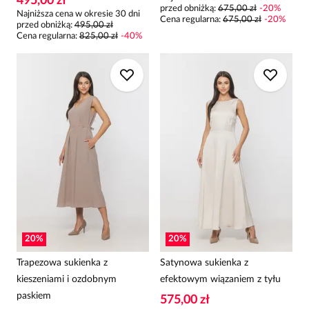
495,00 zł
przed obniżką:
675,00 zł
-
20
%
Najniższa cena w okresie 30 dni
Cena regularna
:
675,00 zł
-
20
%
przed obniżką:
495,00 zł
Cena regularna
:
825,00 zł
-
40
%
20
%
20
%
Trapezowa sukienka z
Satynowa sukienka z
kieszeniami i ozdobnym
efektowym wiązaniem z tyłu
paskiem
575,00 zł