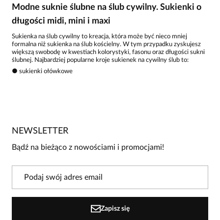
Modne suknie ślubne na ślub cywilny. Sukienki o
długości midi, mini i maxi
Sukienka na ślub cywilny to kreacja, która może być nieco mniej
formalna niż sukienka na ślub kościelny. W tym przypadku zyskujesz
większą swobodę w kwestiach kolorystyki, fasonu oraz długości sukni
ślubnej. Najbardziej popularne kroje sukienek na cywilny ślub to:
● sukienki ołówkowe
●
sukienki rozkloszowane
● sukienki koktajlowe
● sukienki asymetryczne
●
sukienki trapezowe
Dostępne u nas różne fasony pozwalają dopasować sukienkę ślubną do
różnych typów sylwetki. Sukienki na ślub cywilny są warte uwagi w
NEWSLETTER
wielu długościach, dzięki czemu każda panna młoda może wybrać fason
najlepiej odpowiadający swojemu stylowi.
Bądź na bieżąco z nowościami i promocjami!
Sukienki midi pasują do każdego typu sylwetki. Krótkie ślubne sukienki
mini są dobrą opcją latem, świetnie podkreślając zgrabne nogi. Długie
suknie są efektowne i wspaniale prezentują się podczas wystawnych
ceremonii. Warto zastanowić się, w czym czujesz się najlepiej, bo
sukienka ślubna powinna być nie tylko piękna, ale i wygodna.
Polecamy sukienki z kopertowym dekoltem, wycięcia w serek lub
literę O. Sukienka z hiszpańskim dekoltem i odkrytymi ramionami to
Zapisz się
modowy przebój, którym wysmuklisz szerokie biodra. Z kolei lejący