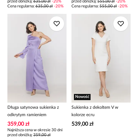
przed obniżką:
635,00 zł
-
20
%
przed obniżką:
555,00 zł
-
20
%
Cena regularna
:
635,00 zł
-
20
%
Cena regularna
:
555,00 zł
-
20
%
Nowość
Długa satynowa sukienka z
Sukienka z dekoltem V w
odkrytym ramieniem
kolorze ecru
359,00 zł
539,00 zł
Najniższa cena w okresie 30 dni
przed obniżką:
359,00 zł