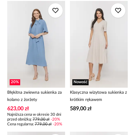
20
%
Nowość
Błękitna zwiewna sukienka za
Klasyczna wizytowa sukienka z
kolano z żorżety
krótkim rękawem
623,00 zł
589,00 zł
Najniższa cena w okresie 30 dni
przed obniżką:
779,00 zł
-
20
%
Cena regularna
:
779,00 zł
-
20
%