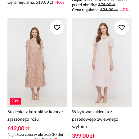
Najniższa cena w okresie 30 dni
Cena regularna
:
619,00 zł
-
40
%
przed obniżką:
375,00 zł
Cena regularna
:
625,00 zł
-
40
%
20
%
Sukienka z koronki w kolorze
Wizytowa sukienka z
zgaszonego różu
pastelowego zwiewnego
szyfonu
612,00 zł
Najniższa cena w okresie 30 dni
399,00 zł