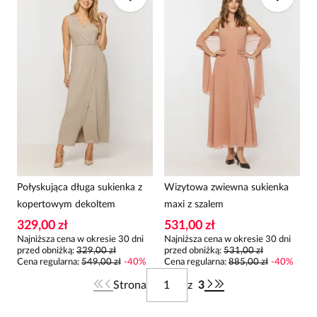
Połyskująca długa sukienka z
Wizytowa zwiewna sukienka
kopertowym dekoltem
maxi z szalem
329,00 zł
531,00 zł
Najniższa cena w okresie 30 dni
Najniższa cena w okresie 30 dni
przed obniżką:
329,00 zł
przed obniżką:
531,00 zł
Cena regularna
:
549,00 zł
-
40
%
Cena regularna
:
885,00 zł
-
40
%
Strona
z
3