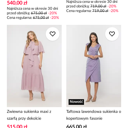
Najniższa cena w okresie 30 dni
540,00 zł
przed obniżką:
719,00 zł
-
20
%
Najniższa cena w okresie 30 dni
Cena regularna
:
719,00 zł
-
20
%
przed obniżką:
675,00 zł
-
20
%
Cena regularna
:
675,00 zł
-
20
%
Nowość
Zwiewna sukienka maxi z
Taftowa lawendowa sukienka o
szarfą przy dekolcie
kopertowym fasonie
515,00 zł
665,00 zł