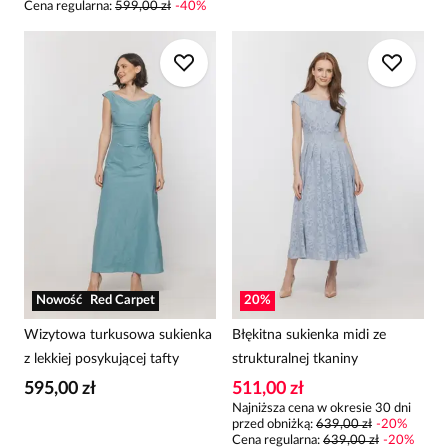
Cena regularna
:
599,00 zł
-
40
%
Nowość
Red Carpet
20
%
Wizytowa turkusowa sukienka
Błękitna sukienka midi ze
z lekkiej posykującej tafty
strukturalnej tkaniny
595,00 zł
511,00 zł
Najniższa cena w okresie 30 dni
przed obniżką:
639,00 zł
-
20
%
Cena regularna
:
639,00 zł
-
20
%