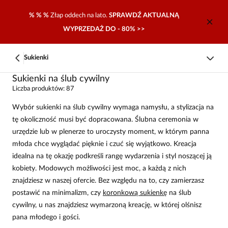
% % %
Złap oddech na lato.
SPRAWDŹ AKTUALNĄ
WYPRZEDAŻ DO - 80% >>
Sukienki
Sukienki na ślub cywilny
Liczba produktów: 87
Wybór sukienki na ślub cywilny wymaga namysłu, a stylizacja na
tę okoliczność musi być dopracowana. Ślubna ceremonia w
urzędzie lub w plenerze to uroczysty moment, w którym panna
młoda chce wyglądać pięknie i czuć się wyjątkowo. Kreacja
idealna na tę okazję podkreśli rangę wydarzenia i styl noszącej ją
kobiety. Modowych możliwości jest moc, a każdą z nich
znajdziesz w naszej ofercie. Bez względu na to, czy zamierzasz
postawić na minimalizm, czy
koronkową sukienkę
na ślub
cywilny, u nas znajdziesz wymarzoną kreację, w której olśnisz
pana młodego i gości.