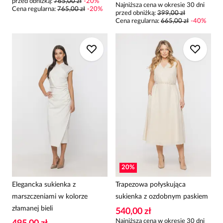
przed obniżką:
765,00 zł
-
20
%
Najniższa cena w okresie 30 dni
Cena regularna
:
765,00 zł
-
20
%
przed obniżką:
399,00 zł
Cena regularna
:
665,00 zł
-
40
%
20
%
Elegancka sukienka z
Trapezowa połyskująca
marszczeniami w kolorze
sukienka z ozdobnym paskiem
złamanej bieli
540,00 zł
Najniższa cena w okresie 30 dni