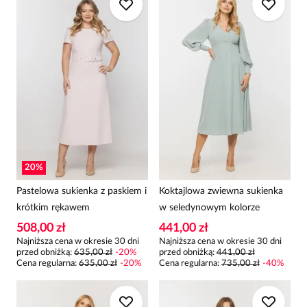
20
%
Pastelowa sukienka z paskiem i
Koktajlowa zwiewna sukienka
krótkim rękawem
w seledynowym kolorze
508,00 zł
441,00 zł
Najniższa cena w okresie 30 dni
Najniższa cena w okresie 30 dni
przed obniżką:
635,00 zł
-
20
%
przed obniżką:
441,00 zł
Cena regularna
:
635,00 zł
-
20
%
Cena regularna
:
735,00 zł
-
40
%