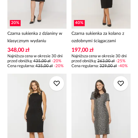
20
%
40
%
Czarna sukienka z dzianiny w
Czarna sukienka za kolano z
klasycznym wydaniu
ozdobnymi ściągaczami
348,00 zł
197,00 zł
Najniższa cena w okresie 30 dni
Najniższa cena w okresie 30 dni
przed obniżką:
435,00 zł
-
20
%
przed obniżką:
263,00 zł
-
25
%
Cena regularna
:
435,00 zł
-
20
%
Cena regularna
:
329,00 zł
-
40
%