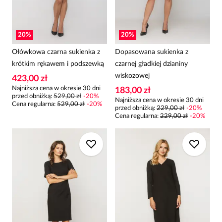
20
%
20
%
Ołówkowa czarna sukienka z
Dopasowana sukienka z
krótkim rękawem i podszewką
czarnej gładkiej dzianiny
wiskozowej
423,00 zł
Najniższa cena w okresie 30 dni
183,00 zł
przed obniżką:
529,00 zł
-
20
%
Najniższa cena w okresie 30 dni
Cena regularna
:
529,00 zł
-
20
%
przed obniżką:
229,00 zł
-
20
%
Cena regularna
:
229,00 zł
-
20
%