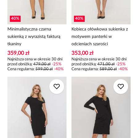
40
%
40
%
Minimalistyczna czarna
Kobieca ołówkowa sukienka z
sukienką z wyrazistą fakturą
motywem panterki w
tkaniny
odcieniach szarości
359,00 zł
353,00 zł
Najniższa cena w okresie 30 dni
Najniższa cena w okresie 30 dni
przed obniżką:
479,00 zł
-
25
%
przed obniżką:
471,00 zł
-
25
%
Cena regularna
:
599,00 zł
-
40
%
Cena regularna
:
589,00 zł
-
40
%