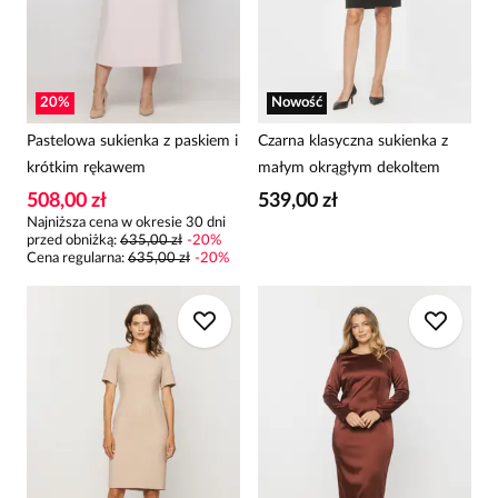
20
%
Nowość
Pastelowa sukienka z paskiem i
Czarna klasyczna sukienka z
krótkim rękawem
małym okrągłym dekoltem
508,00 zł
539,00 zł
Najniższa cena w okresie 30 dni
przed obniżką:
635,00 zł
-
20
%
Cena regularna
:
635,00 zł
-
20
%