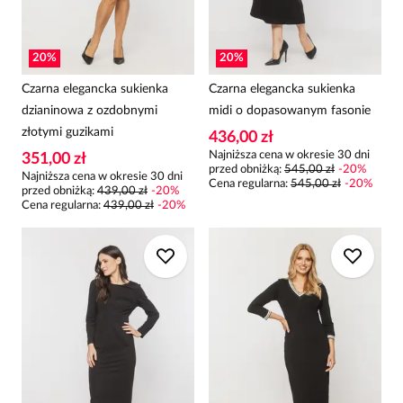
20
%
20
%
Czarna elegancka sukienka
Czarna elegancka sukienka
dzianinowa z ozdobnymi
midi o dopasowanym fasonie
złotymi guzikami
436,00 zł
Najniższa cena w okresie 30 dni
351,00 zł
przed obniżką:
545,00 zł
-
20
%
Najniższa cena w okresie 30 dni
Cena regularna
:
545,00 zł
-
20
%
przed obniżką:
439,00 zł
-
20
%
Cena regularna
:
439,00 zł
-
20
%