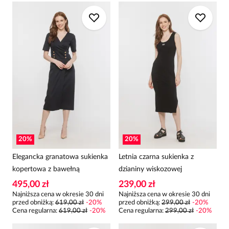
20
%
20
%
Elegancka granatowa sukienka
Letnia czarna sukienka z
kopertowa z bawełną
dzianiny wiskozowej
495,00 zł
239,00 zł
Najniższa cena w okresie 30 dni
Najniższa cena w okresie 30 dni
przed obniżką:
619,00 zł
-
20
%
przed obniżką:
299,00 zł
-
20
%
Cena regularna
:
619,00 zł
-
20
%
Cena regularna
:
299,00 zł
-
20
%