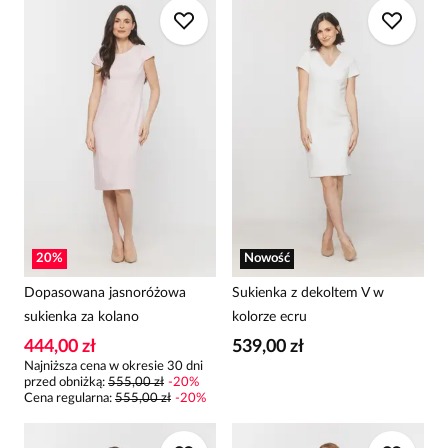
20
%
Nowość
Dopasowana jasnoróżowa
Sukienka z dekoltem V w
sukienka za kolano
kolorze ecru
444,00 zł
539,00 zł
Najniższa cena w okresie 30 dni
przed obniżką:
555,00 zł
-
20
%
Cena regularna
:
555,00 zł
-
20
%