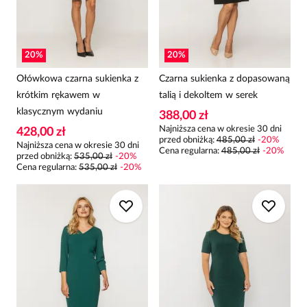
20
%
20
%
Ołówkowa czarna sukienka z
Czarna sukienka z dopasowaną
krótkim rękawem w
talią i dekoltem w serek
klasycznym wydaniu
388,00 zł
Najniższa cena w okresie 30 dni
428,00 zł
przed obniżką:
485,00 zł
-
20
%
Najniższa cena w okresie 30 dni
Cena regularna
:
485,00 zł
-
20
%
przed obniżką:
535,00 zł
-
20
%
Cena regularna
:
535,00 zł
-
20
%