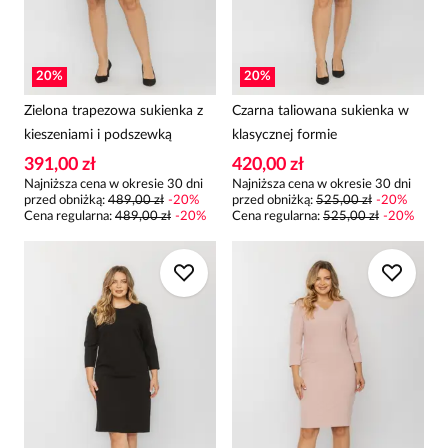
20
%
20
%
Zielona trapezowa sukienka z
Czarna taliowana sukienka w
kieszeniami i podszewką
klasycznej formie
391,00 zł
420,00 zł
Najniższa cena w okresie 30 dni
Najniższa cena w okresie 30 dni
przed obniżką:
489,00 zł
-
20
%
przed obniżką:
525,00 zł
-
20
%
Cena regularna
:
489,00 zł
-
20
%
Cena regularna
:
525,00 zł
-
20
%