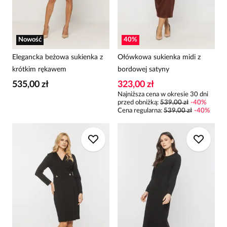
Nowość
40
%
Elegancka beżowa sukienka z
Ołówkowa sukienka midi z
krótkim rękawem
bordowej satyny
535,00 zł
323,00 zł
Najniższa cena w okresie 30 dni
przed obniżką:
539,00 zł
-
40
%
Cena regularna
:
539,00 zł
-
40
%