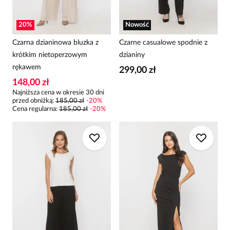
20
%
Nowość
Czarna dzianinowa bluzka z
Czarne casualowe spodnie z
krótkim nietoperzowym
dzianiny
rękawem
299,00 zł
148,00 zł
Najniższa cena w okresie 30 dni
przed obniżką:
185,00 zł
-
20
%
Cena regularna
:
185,00 zł
-
20
%