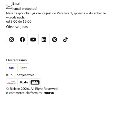
PAY PO - ZAPŁAĆ ZA 30 DNI
SPÓDNICE
Email
SPODNIE DAMSKIE
[email protected]
ŻAKIETY I MARYNARKI
Nasz zespół obsługi klienta jest do Państwa dyspozycji w dni robocze
w godzinach:
SWETRY
od 8:00 do 16:00
BLUZY
Obserwuj nas
KURTKI I PŁASZCZE
Dostarczamy
Kupuj bezpiecznie
©
Bialcon
2026
. All Right Reserved.
e-commerce platform by