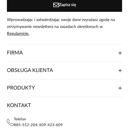
Zapisz się
Wprowadzając i zatwierdzając swoje dane wyrażasz zgodę na
otrzymywanie newslettera na zasadach określonych w
Regulaminie.
FIRMA
O NAS
OBSŁUGA KLIENTA
RELACJE INWESTORSKIE
WSPÓŁPRACA HANDLOWA
SKŁADANIE ZAMÓWIENIA
PRODUKTY
FRANCZYZA
DOSTAWA I PŁATNOŚCI
KARIERA
ZWROTY I REKLAMACJE
BLOG
SUKIENKI
KONTAKT
FAQ
MAPA WITRYNY
BLUZKI DAMSKIE
REGULAMIN
PROJEKTY UE
TUNIKI
POLITYKA PRYWATNOŚCI
Telefon
KONTAKTY
KOSZULE DAMSKIE
885-552-204; 609-423-609
STREFA STAŁEGO KLIENTA