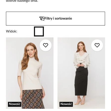
dobrze każdego dnia.
Filtry i sortowanie
Widok
:
Nowość
Nowość