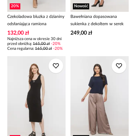
20
%
Nowość
Czekoladowa bluzka z dzianiny
Bawełniana dopasowana
odsłaniająca ramiona
sukienka z dekoltem w serek
132,00 zł
249,00 zł
Najniższa cena w okresie 30 dni
przed obniżką:
165,00 zł
-
20
%
Cena regularna
:
165,00 zł
-
20
%