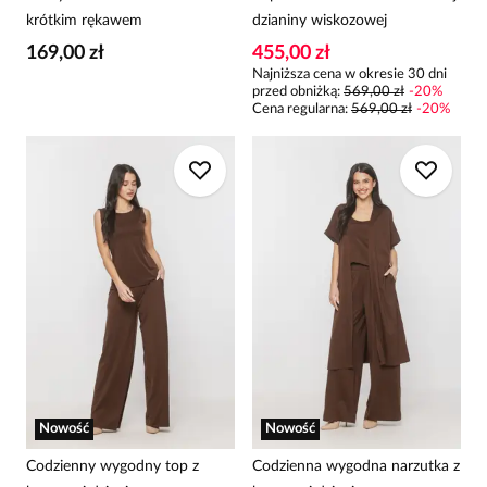
krótkim rękawem
dzianiny wiskozowej
169,00 zł
455,00 zł
Najniższa cena w okresie 30 dni
przed obniżką:
569,00 zł
-
20
%
Cena regularna
:
569,00 zł
-
20
%
Nowość
Nowość
Codzienny wygodny top z
Codzienna wygodna narzutka z