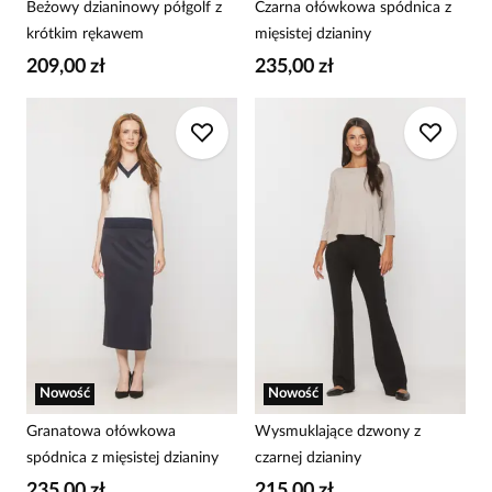
Beżowy dzianinowy półgolf z
Czarna ołówkowa spódnica z
krótkim rękawem
mięsistej dzianiny
209,00 zł
235,00 zł
Nowość
Nowość
Granatowa ołówkowa
Wysmuklające dzwony z
spódnica z mięsistej dzianiny
czarnej dzianiny
235,00 zł
215,00 zł