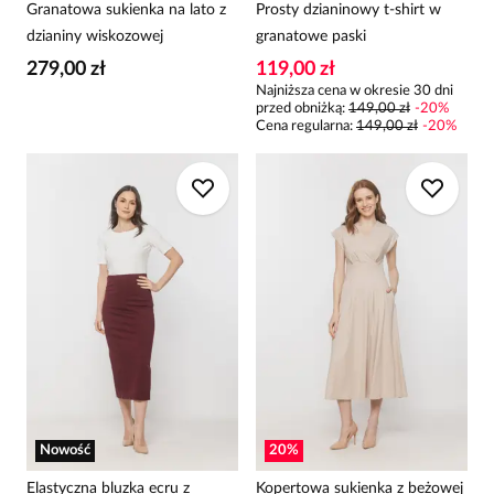
Granatowa sukienka na lato z
Prosty dzianinowy t-shirt w
dzianiny wiskozowej
granatowe paski
279,00 zł
119,00 zł
Najniższa cena w okresie 30 dni
przed obniżką:
149,00 zł
-
20
%
Cena regularna
:
149,00 zł
-
20
%
Nowość
20
%
Elastyczna bluzka ecru z
Kopertowa sukienka z beżowej