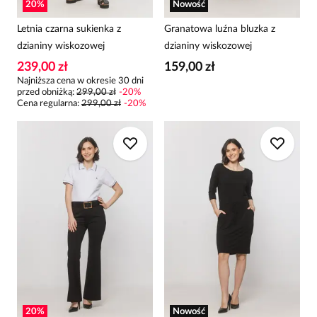
20
%
Nowość
Letnia czarna sukienka z
Granatowa luźna bluzka z
dzianiny wiskozowej
dzianiny wiskozowej
239,00 zł
159,00 zł
Najniższa cena w okresie 30 dni
przed obniżką:
299,00 zł
-
20
%
Cena regularna
:
299,00 zł
-
20
%
20
%
Nowość