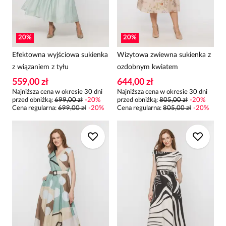
20
%
20
%
Efektowna wyjściowa sukienka
Wizytowa zwiewna sukienka z
z wiązaniem z tyłu
ozdobnym kwiatem
559,00 zł
644,00 zł
Najniższa cena w okresie 30 dni
Najniższa cena w okresie 30 dni
przed obniżką:
699,00 zł
-
20
%
przed obniżką:
805,00 zł
-
20
%
Cena regularna
:
699,00 zł
-
20
%
Cena regularna
:
805,00 zł
-
20
%