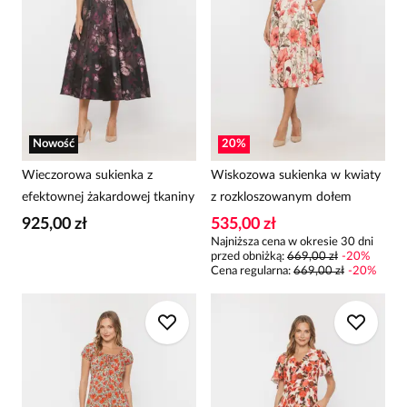
Nowość
20
%
Wieczorowa sukienka z
Wiskozowa sukienka w kwiaty
efektownej żakardowej tkaniny
z rozkloszowanym dołem
925,00 zł
535,00 zł
Najniższa cena w okresie 30 dni
przed obniżką:
669,00 zł
-
20
%
Cena regularna
:
669,00 zł
-
20
%