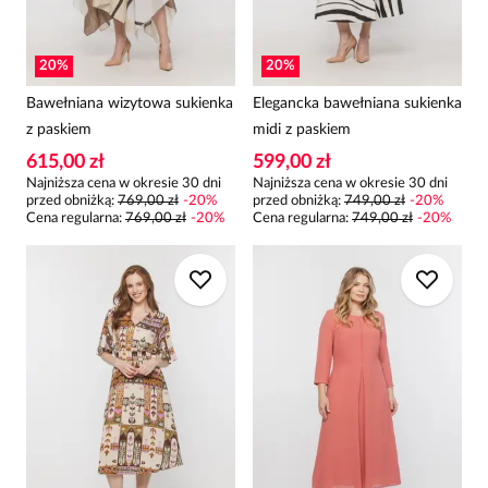
20
%
20
%
Bawełniana wizytowa sukienka
Elegancka bawełniana sukienka
z paskiem
midi z paskiem
615,00 zł
599,00 zł
Najniższa cena w okresie 30 dni
Najniższa cena w okresie 30 dni
przed obniżką:
769,00 zł
-
20
%
przed obniżką:
749,00 zł
-
20
%
Cena regularna
:
769,00 zł
-
20
%
Cena regularna
:
749,00 zł
-
20
%