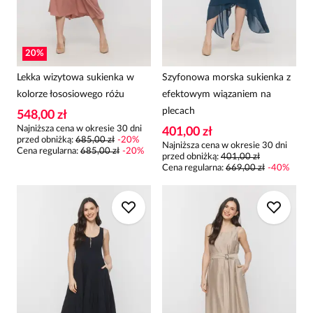
20
%
Lekka wizytowa sukienka w
Szyfonowa morska sukienka z
kolorze łososiowego różu
efektowym wiązaniem na
plecach
548,00 zł
Najniższa cena w okresie 30 dni
401,00 zł
przed obniżką:
685,00 zł
-
20
%
Najniższa cena w okresie 30 dni
Cena regularna
:
685,00 zł
-
20
%
przed obniżką:
401,00 zł
Cena regularna
:
669,00 zł
-
40
%