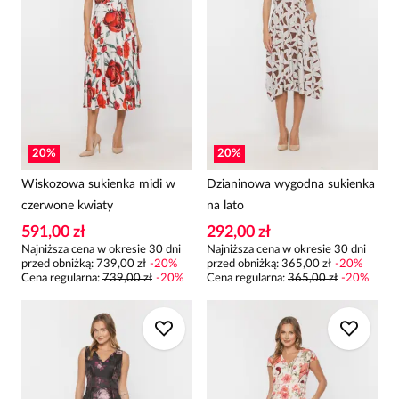
20
%
20
%
Wiskozowa sukienka midi w
Dzianinowa wygodna sukienka
czerwone kwiaty
na lato
591,00 zł
292,00 zł
Najniższa cena w okresie 30 dni
Najniższa cena w okresie 30 dni
przed obniżką:
739,00 zł
-
20
%
przed obniżką:
365,00 zł
-
20
%
Cena regularna
:
739,00 zł
-
20
%
Cena regularna
:
365,00 zł
-
20
%