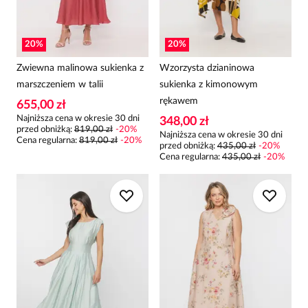
20
%
20
%
Zwiewna malinowa sukienka z
Wzorzysta dzianinowa
marszczeniem w talii
sukienka z kimonowym
rękawem
655,00 zł
Najniższa cena w okresie 30 dni
348,00 zł
przed obniżką:
819,00 zł
-
20
%
Najniższa cena w okresie 30 dni
Cena regularna
:
819,00 zł
-
20
%
przed obniżką:
435,00 zł
-
20
%
Cena regularna
:
435,00 zł
-
20
%