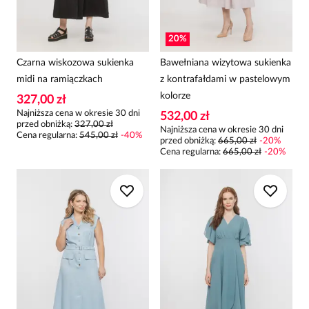
20
%
Czarna wiskozowa sukienka
Bawełniana wizytowa sukienka
midi na ramiączkach
z kontrafałdami w pastelowym
kolorze
327,00 zł
Najniższa cena w okresie 30 dni
532,00 zł
przed obniżką:
327,00 zł
Najniższa cena w okresie 30 dni
Cena regularna
:
545,00 zł
-
40
%
przed obniżką:
665,00 zł
-
20
%
Cena regularna
:
665,00 zł
-
20
%