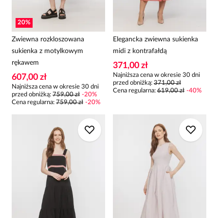
20
%
Zwiewna rozkloszowana
Elegancka zwiewna sukienka
sukienka z motylkowym
midi z kontrafałdą
rękawem
371,00 zł
Najniższa cena w okresie 30 dni
607,00 zł
przed obniżką:
371,00 zł
Najniższa cena w okresie 30 dni
Cena regularna
:
619,00 zł
-
40
%
przed obniżką:
759,00 zł
-
20
%
Cena regularna
:
759,00 zł
-
20
%