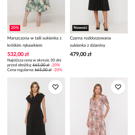
20
%
Nowość
Marszczona w talii sukienka z
Czarna rozkloszowana
krótkim rękawkiem
sukienka z dzianiny
532,00 zł
479,00 zł
Najniższa cena w okresie 30 dni
przed obniżką:
665,00 zł
-
20
%
Cena regularna
:
665,00 zł
-
20
%