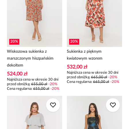
20
%
20
%
Wiskozowa sukienka z
Sukienka z pięknym
marszczonym hiszpańskim
kwiatowym wzorem
dekoltem
532,00 zł
Najniższa cena w okresie 30 dni
524,00 zł
przed obniżką:
665,00 zł
-
20
%
Najniższa cena w okresie 30 dni
Cena regularna
:
665,00 zł
-
20
%
przed obniżką:
655,00 zł
-
20
%
Cena regularna
:
655,00 zł
-
20
%