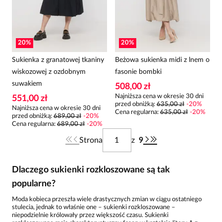
20
%
20
%
Sukienka z granatowej tkaniny
Beżowa sukienka midi z lnem o
wiskozowej z ozdobnym
fasonie bombki
suwakiem
508,00 zł
Najniższa cena w okresie 30 dni
551,00 zł
przed obniżką:
635,00 zł
-
20
%
Najniższa cena w okresie 30 dni
Cena regularna
:
635,00 zł
-
20
%
przed obniżką:
689,00 zł
-
20
%
Cena regularna
:
689,00 zł
-
20
%
Strona
z
9
Dlaczego sukienki rozkloszowane są tak
popularne?
Moda kobieca przeszła wiele drastycznych zmian w ciągu ostatniego
stulecia, jednak to właśnie one – sukienki rozkloszowane –
niepodzielnie królowały przez większość czasu. Sukienki