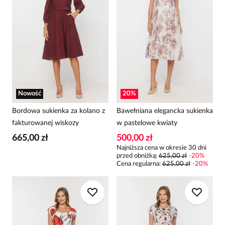
Nowość
20
%
Bordowa sukienka za kolano z
Bawełniana elegancka sukienka
fakturowanej wiskozy
w pastelowe kwiaty
665,00 zł
500,00 zł
Najniższa cena w okresie 30 dni
przed obniżką:
625,00 zł
-
20
%
Cena regularna
:
625,00 zł
-
20
%