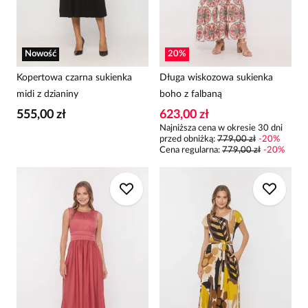
Nowość
20
%
Kopertowa czarna sukienka
Długa wiskozowa sukienka
midi z dzianiny
boho z falbaną
555,00 zł
623,00 zł
Najniższa cena w okresie 30 dni
przed obniżką:
779,00 zł
-
20
%
Cena regularna
:
779,00 zł
-
20
%