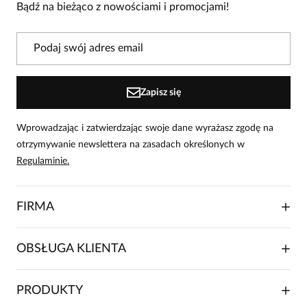
3
0
Bądź na bieżąco z nowościami i promocjami!
2
0
1
0
Powiadomienie
Zapisz się
W naszej witrynie opinie mogą dodawać tylko osoby, które
zakupiły produkt.
Dodaj opinię
Wprowadzając i zatwierdzając swoje dane wyrażasz zgodę na
otrzymywanie newslettera na zasadach określonych w
Lidia
Regulaminie.
Data dodania:
02.12.2024
5
FIRMA
Przepiękny, klasyczny, Ciepły, Starannie wykonany,
Bardzo wygodny. Polecam!!!
O NAS
OBSŁUGA KLIENTA
RELACJE INWESTORSKIE
WSPÓŁPRACA HANDLOWA
SKŁADANIE ZAMÓWIENIA
PRODUKTY
FRANCZYZA
DOSTAWA I PŁATNOŚCI
KARIERA