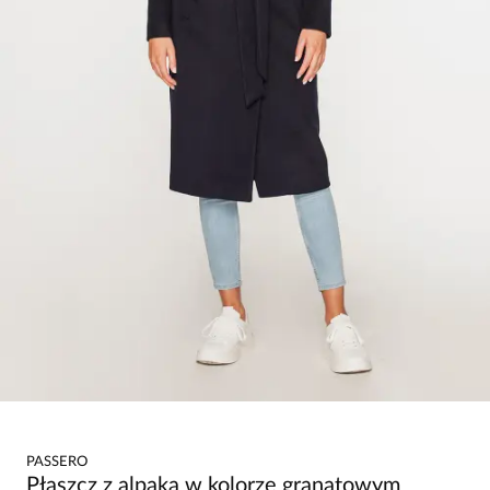
PASSERO
Płaszcz z alpaką w kolorze granatowym