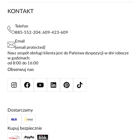
ZWROTY I REKLAMACJE
BLOG
SUKIENKI
KONTAKT
FAQ
MAPA WITRYNY
BLUZKI DAMSKIE
REGULAMIN
PROJEKTY UE
TUNIKI
POLITYKA PRYWATNOŚCI
Telefon
KONTAKTY
KOSZULE DAMSKIE
885-552-204; 609-423-609
STREFA STAŁEGO KLIENTA
PAY PO - ZAPŁAĆ ZA 30 DNI
SPÓDNICE
Email
SPODNIE DAMSKIE
[email protected]
ŻAKIETY I MARYNARKI
Nasz zespół obsługi klienta jest do Państwa dyspozycji w dni robocze
w godzinach:
SWETRY
od 8:00 do 16:00
BLUZY
Obserwuj nas
KURTKI I PŁASZCZE
Dostarczamy
Kupuj bezpiecznie