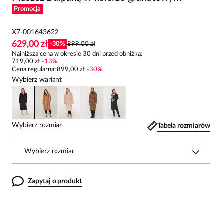
Promocja
X7-001643622
629,00 zł
-
30
%
899,00 zł
Najniższa cena w okresie 30 dni przed obniżką:
719,00 zł
-
13
%
Cena regularna
:
899,00 zł
-
30
%
Wybierz wariant
Wybierz rozmiar
Tabela rozmiarów
Wybierz rozmiar
Zapytaj o produkt