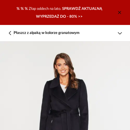
% % %
Złap oddech na lato.
SPRAWDŹ AKTUALNĄ
WYPRZEDAŻ DO - 80% >>
Płaszcz z alpaką w kolorze granatowym