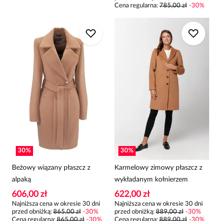
Cena regularna
:
785,00 zł
-
30
%
30
%
30
%
Beżowy wiązany płaszcz z
Karmelowy zimowy płaszcz z
alpaką
wykładanym kołnierzem
606,00 zł
622,00 zł
Najniższa cena w okresie 30 dni
Najniższa cena w okresie 30 dni
przed obniżką:
865,00 zł
-
30
%
przed obniżką:
889,00 zł
-
30
%
Cena regularna
:
865,00 zł
-
30
%
Cena regularna
:
889,00 zł
-
30
%