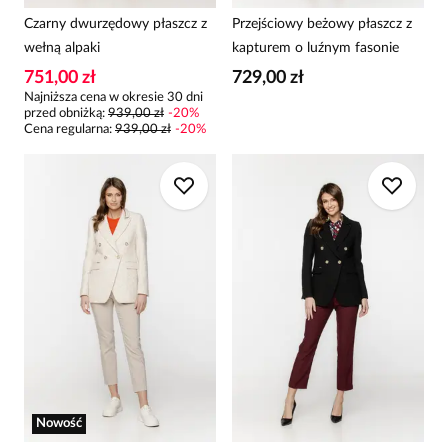
Czarny dwurzędowy płaszcz z
Przejściowy beżowy płaszcz z
wełną alpaki
kapturem o luźnym fasonie
751,00 zł
729,00 zł
Najniższa cena w okresie 30 dni
przed obniżką:
939,00 zł
-
20
%
Cena regularna
:
939,00 zł
-
20
%
Nowość