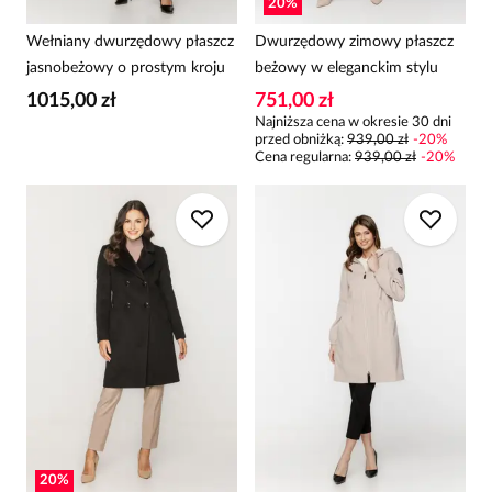
20
%
Wełniany dwurzędowy płaszcz
Dwurzędowy zimowy płaszcz
jasnobeżowy o prostym kroju
beżowy w eleganckim stylu
1015,00 zł
751,00 zł
Najniższa cena w okresie 30 dni
przed obniżką:
939,00 zł
-
20
%
Cena regularna
:
939,00 zł
-
20
%
20
%