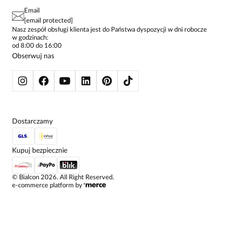
PAY PO - ZAPŁAĆ ZA 30 DNI
SPÓDNICE
Email
SPODNIE DAMSKIE
[email protected]
ŻAKIETY I MARYNARKI
Nasz zespół obsługi klienta jest do Państwa dyspozycji w dni robocze
w godzinach:
SWETRY
od 8:00 do 16:00
BLUZY
Obserwuj nas
KURTKI I PŁASZCZE
Dostarczamy
Kupuj bezpiecznie
©
Bialcon
2026
. All Right Reserved.
e-commerce platform by