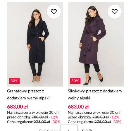
30
%
30
%
Granatowy płaszcz z
Śliwkowy płaszcz z dodatkiem
dodatkiem wełny alpaki
wełny alpaki
683,00 zł
683,00 zł
Najniższa cena w okresie 30 dni
Najniższa cena w okresie 30 dni
przed obniżką:
780,00 zł
-
12
%
przed obniżką:
780,00 zł
-
12
%
Cena regularna
:
975,00 zł
-
30
%
Cena regularna
:
975,00 zł
-
30
%