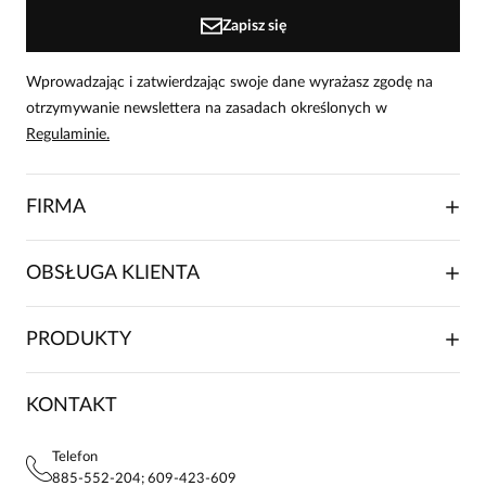
Zapisz się
Wprowadzając i zatwierdzając swoje dane wyrażasz zgodę na
otrzymywanie newslettera na zasadach określonych w
Regulaminie.
FIRMA
O NAS
OBSŁUGA KLIENTA
RELACJE INWESTORSKIE
WSPÓŁPRACA HANDLOWA
SKŁADANIE ZAMÓWIENIA
PRODUKTY
FRANCZYZA
DOSTAWA I PŁATNOŚCI
KARIERA
ZWROTY I REKLAMACJE
BLOG
SUKIENKI
KONTAKT
FAQ
MAPA WITRYNY
BLUZKI DAMSKIE
REGULAMIN
PROJEKTY UE
TUNIKI
POLITYKA PRYWATNOŚCI
Telefon
KONTAKTY
KOSZULE DAMSKIE
885-552-204; 609-423-609
STREFA STAŁEGO KLIENTA