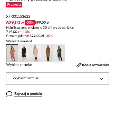
Promocja
X7-001153622
629,00 zł
-
30
%
899,00 zł
Najniższa cena w okresie 30 dni przed obniżką:
719,00 zł
-
13
%
Cena regularna
:
899,00 zł
-
30
%
Wybierz wariant
Wybierz rozmiar
Tabela rozmiarów
Wybierz rozmiar
Zapytaj o produkt