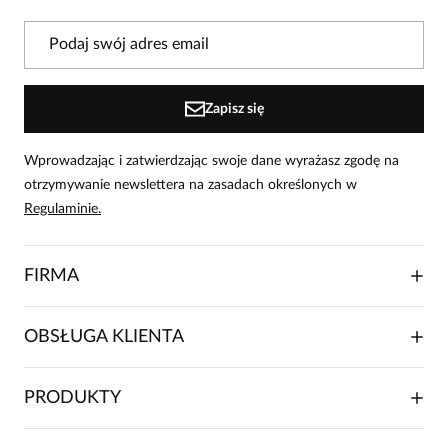
Powiadomienie
W naszej witrynie opinie mogą dodawać tylko
osoby, które zakupiły produkt.
Dodaj opinię
Zapisz się
Wprowadzając i zatwierdzając swoje dane wyrażasz zgodę na
otrzymywanie newslettera na zasadach określonych w
Regulaminie.
FIRMA
O NAS
OBSŁUGA KLIENTA
RELACJE INWESTORSKIE
WSPÓŁPRACA HANDLOWA
SKŁADANIE ZAMÓWIENIA
PRODUKTY
FRANCZYZA
DOSTAWA I PŁATNOŚCI
KARIERA
ZWROTY I REKLAMACJE
BLOG
SUKIENKI