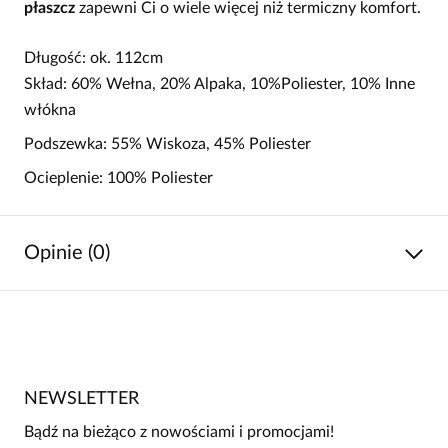
płaszcz
zapewni Ci o wiele więcej niż termiczny komfort.
Długość: ok. 112cm
Skład: 60% Wełna, 20% Alpaka, 10%Poliester, 10% Inne
włókna
Podszewka: 55% Wiskoza, 45% Poliester
Ocieplenie: 100% Poliester
Opinie (0)
Brak opinii
Jeszcze nikt nie ocenił tego produktu.
NEWSLETTER
Bądź pierwszą osobą, która podzieli się opinią o tym
produkcie!
Bądź na bieżąco z nowościami i promocjami!