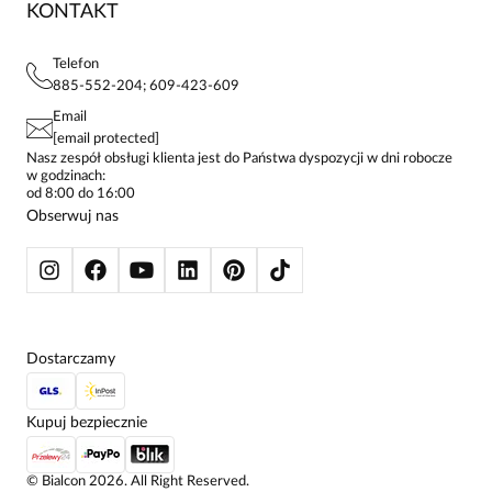
KONTAKT
FAQ
MAPA WITRYNY
BLUZKI DAMSKIE
REGULAMIN
PROJEKTY UE
TUNIKI
POLITYKA PRYWATNOŚCI
Telefon
KONTAKTY
KOSZULE DAMSKIE
885-552-204; 609-423-609
STREFA STAŁEGO KLIENTA
PAY PO - ZAPŁAĆ ZA 30 DNI
SPÓDNICE
Email
SPODNIE DAMSKIE
[email protected]
ŻAKIETY I MARYNARKI
Nasz zespół obsługi klienta jest do Państwa dyspozycji w dni robocze
w godzinach:
SWETRY
od 8:00 do 16:00
BLUZY
Obserwuj nas
KURTKI I PŁASZCZE
Dostarczamy
Kupuj bezpiecznie
©
Bialcon
2026
. All Right Reserved.