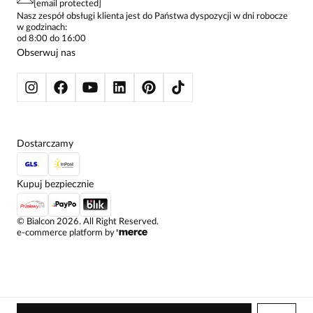
[email protected]
ŻAKIETY I MARYNARKI
Nasz zespół obsługi klienta jest do Państwa dyspozycji w dni robocze
w godzinach:
SWETRY
od 8:00 do 16:00
BLUZY
Obserwuj nas
KURTKI I PŁASZCZE
Dostarczamy
Kupuj bezpiecznie
©
Bialcon
2026
. All Right Reserved.
e-commerce platform by