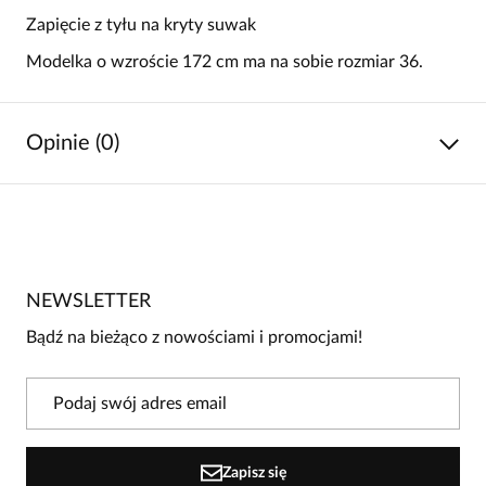
Zapięcie z tyłu na kryty suwak
Modelka o wzroście 172 cm ma na sobie rozmiar 36.
Opinie (0)
Brak opinii
Jeszcze nikt nie ocenił tego produktu.
NEWSLETTER
Bądź pierwszą osobą, która podzieli się opinią o tym
produkcie!
Bądź na bieżąco z nowościami i promocjami!
Powiadomienie
W naszej witrynie opinie mogą dodawać tylko
osoby, które zakupiły produkt.
Dodaj opinię
Zapisz się