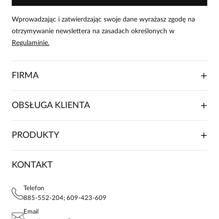
Wprowadzając i zatwierdzając swoje dane wyrażasz zgodę na
otrzymywanie newslettera na zasadach określonych w
Regulaminie.
FIRMA
O NAS
OBSŁUGA KLIENTA
RELACJE INWESTORSKIE
WSPÓŁPRACA HANDLOWA
SKŁADANIE ZAMÓWIENIA
PRODUKTY
FRANCZYZA
DOSTAWA I PŁATNOŚCI
KARIERA
ZWROTY I REKLAMACJE
BLOG
SUKIENKI
KONTAKT
FAQ
MAPA WITRYNY
BLUZKI DAMSKIE
REGULAMIN
PROJEKTY UE
TUNIKI
POLITYKA PRYWATNOŚCI
Telefon
KONTAKTY
KOSZULE DAMSKIE
885-552-204; 609-423-609
STREFA STAŁEGO KLIENTA
PAY PO - ZAPŁAĆ ZA 30 DNI
SPÓDNICE
Email
SPODNIE DAMSKIE