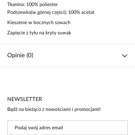
Tkanina: 100% poliester
Podszewka(w górnej części): 100% acetat
Kieszenie w bocznych szwach
Zapięcie z tyłu na kryty suwak
Opinie (0)
Brak opinii
Jeszcze nikt nie ocenił tego produktu.
NEWSLETTER
Bądź pierwszą osobą, która podzieli się opinią o tym
produkcie!
Bądź na bieżąco z nowościami i promocjami!
Powiadomienie
W naszej witrynie opinie mogą dodawać tylko
osoby, które zakupiły produkt.
Dodaj opinię