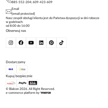
KONTAKTY
KOSZULE DAMSKIE
885-552-204; 609-423-609
STREFA STAŁEGO KLIENTA
PAY PO - ZAPŁAĆ ZA 30 DNI
SPÓDNICE
Email
SPODNIE DAMSKIE
[email protected]
ŻAKIETY I MARYNARKI
Nasz zespół obsługi klienta jest do Państwa dyspozycji w dni robocze
w godzinach:
SWETRY
od 8:00 do 16:00
BLUZY
Obserwuj nas
KURTKI I PŁASZCZE
Dostarczamy
Kupuj bezpiecznie
©
Bialcon
2026
. All Right Reserved.
e-commerce platform by