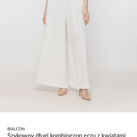
BIALCON
Szykowny długi kombinezon ecru z kwiatami