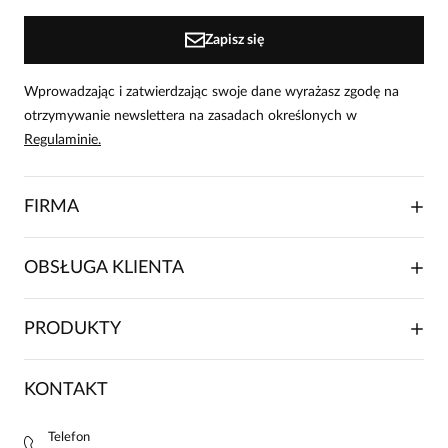
Zapisz się
Wprowadzając i zatwierdzając swoje dane wyrażasz zgodę na
otrzymywanie newslettera na zasadach określonych w
Regulaminie.
FIRMA
O NAS
OBSŁUGA KLIENTA
RELACJE INWESTORSKIE
WSPÓŁPRACA HANDLOWA
SKŁADANIE ZAMÓWIENIA
PRODUKTY
FRANCZYZA
DOSTAWA I PŁATNOŚCI
KARIERA
ZWROTY I REKLAMACJE
BLOG
SUKIENKI
KONTAKT
FAQ
MAPA WITRYNY
BLUZKI DAMSKIE
REGULAMIN
PROJEKTY UE
TUNIKI
POLITYKA PRYWATNOŚCI
Telefon