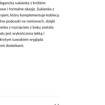
legancka sukienka z krótkim
owe i formalne okazje. Sukienka z
ojem, który komplementuje kobiecą
tne poduszki na ramionach, dzięki
ienka z rozcięciem z boku została
odu jest wykończona lekką i
z krytym suwakiem wygląda
nymi dodatkami.