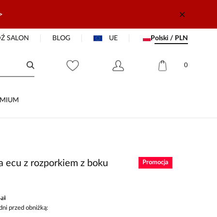
>
Ź SALON
BLOG
UE
Polski / PLN
0
EMIUM
 ecu z rozporkiem z boku
Promocja
zł
dni przed obniżką: