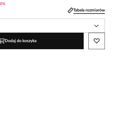
0
%
Tabela rozmiarów
Dodaj do koszyka