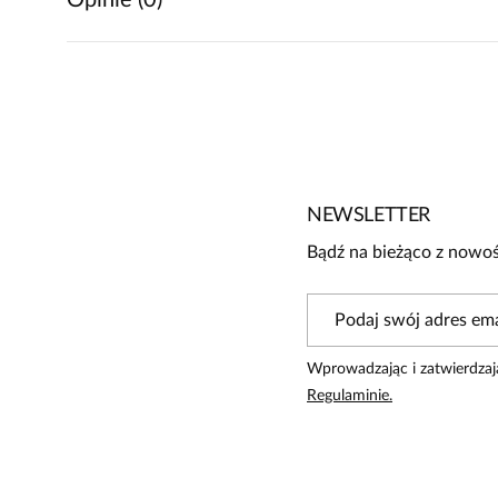
Opinie (0)
Brak opinii
Jeszcze nikt nie ocenił tego produktu.
Bądź pierwszą osobą, która podzieli się opinią o tym produk
Powiadomienie
NEWSLETTER
W naszej witrynie opinie mogą dodawać tylko osoby, któ
Bądź na bieżąco z nowoś
Wprowadzając i zatwierdzaj
Regulaminie.