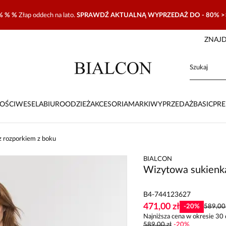
% % %
Złap oddech na lato.
SPRAWDŹ AKTUALNĄ WYPRZEDAŻ DO - 80% >
ZNAJD
OŚCI
WESELA
BIURO
ODZIEŻ
AKCESORIA
MARKI
WYPRZEDAŻ
BASIC
PR
z rozporkiem z boku
BIALCON
Wizytowa sukienka
B4-744123627
471,00 zł
-
20
%
589,00 
Najniższa cena w okresie 30 
589,00 zł
-
20
%