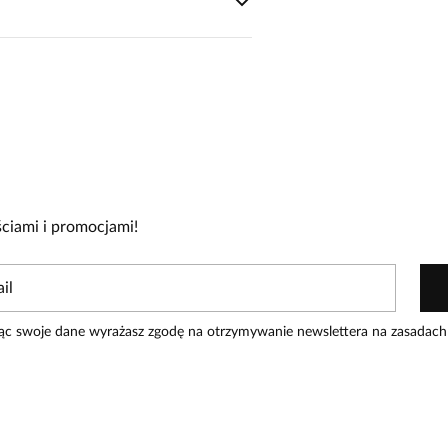
cie!
re zakupiły produkt.
Dodaj opinię
ciami i promocjami!
ąc swoje dane wyrażasz zgodę na otrzymywanie newslettera na zasadach