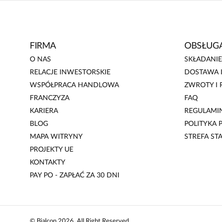
FIRMA
OBSŁUGA
O NAS
SKŁADANI
RELACJE INWESTORSKIE
DOSTAWA I
WSPÓŁPRACA HANDLOWA
ZWROTY I 
FRANCZYZA
FAQ
KARIERA
REGULAMI
BLOG
POLITYKA
MAPA WITRYNY
STREFA ST
PROJEKTY UE
KONTAKTY
PAY PO - ZAPŁAĆ ZA 30 DNI
©
Bialcon
2026
. All Right Reserved.