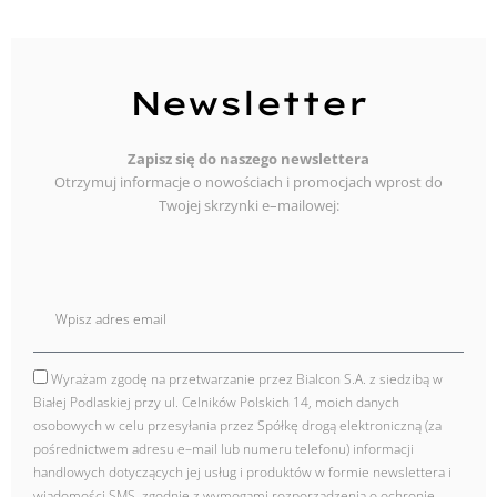
Newsletter
Zapisz się do naszego newslettera
Otrzymuj informacje o nowościach i promocjach wprost do
Twojej skrzynki e–mailowej:
E
mail
Wyrażam zgodę na przetwarzanie przez Bialcon S.A. z siedzibą w
zgoda
Białej Podlaskiej przy ul. Celników Polskich 14, moich danych
osobowych w celu przesyłania przez Spółkę drogą elektroniczną (za
pośrednictwem adresu e–mail lub numeru telefonu) informacji
handlowych dotyczących jej usług i produktów w formie newslettera i
wiadomości SMS, zgodnie z wymogami rozporządzenia o ochronie