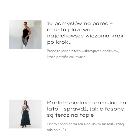
10 pomysłów na pareo –
chusta plażowa i
najciekawsze wiązania krok
po kroku
Pareo to jeden z tych wakacyjnych dodatków,
które potrafią całkowicie
Modne spódnice damskie na
lato – sprawdź, jakie fasony
są teraz na topie
Latem spódnice wracają do łask w niemal każdej
odsłonie. Są