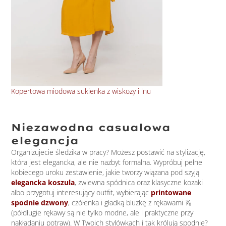
Kopertowa miodowa sukienka z wiskozy i lnu
Kop
Niezawodna casualowa
elegancja
Organizujecie śledzika w pracy? Możesz postawić na stylizację,
która jest elegancka, ale nie nazbyt formalna. Wypróbuj pełne
kobiecego uroku zestawienie, jakie tworzy wiązana pod szyją
elegancka koszula
, zwiewna spódnica oraz klasyczne kozaki
albo przygotuj interesujący outfit, wybierając
printowane
spodnie dzwony
, czółenka i gładką bluzkę z rękawami ⅞
(półdługie rękawy są nie tylko modne, ale i praktyczne przy
nakładaniu potraw). W Twoich stylówkach i tak królują spodnie?