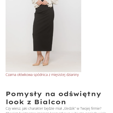
Czarna ołówkowa spódnica z mięsistej dzianiny
Gra
Pomysły na odświętny
look z Bialcon
Czy wiesz, jaki charakter będzie miał „śledzik” w Twojej firmie?