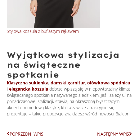
Stylowa koszula z bufiastym rękawem
Ele
Wyjątkowa stylizacja
na świąteczne
spotkanie
Klasyczna sukienka
,
damski garnitur
,
ołówkowa spódnica
i
elegancka koszula
dobrze wpiszą się w niepowtarzalny klimat
świątecznego spotkania nazywanego śledzikiem. Jeśli zależy Ci na
ponadczasowej stylizacji, stawiaj na okraszoną błyszczącym
akcentem modową klasykę, która zawsze atrakcyjnie się
prezentuje – takie propozycje znajdziesz wśród nowości Bialcon.
Prev
Next
POPRZEDNI WPIS
NASTĘPNY WPIS