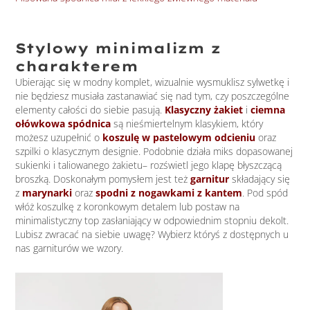
Stylowy minimalizm z
charakterem
Ubierając się w modny komplet, wizualnie wysmuklisz sylwetkę i
nie będziesz musiała zastanawiać się nad tym, czy poszczególne
elementy całości do siebie pasują.
Klasyczny żakiet
i
ciemna
ołówkowa spódnica
są nieśmiertelnym klasykiem, który
możesz uzupełnić o
koszulę w pastelowym odcieniu
oraz
szpilki o klasycznym designie. Podobnie działa miks dopasowanej
sukienki i taliowanego żakietu– rozświetl jego klapę błyszczącą
broszką. Doskonałym pomysłem jest też
garnitur
składający się
z
marynarki
oraz
spodni z nogawkami z kantem
. Pod spód
włóż koszulkę z koronkowym detalem lub postaw na
minimalistyczny top zasłaniający w odpowiednim stopniu dekolt.
Lubisz zwracać na siebie uwagę? Wybierz któryś z dostępnych u
nas garniturów we wzory.