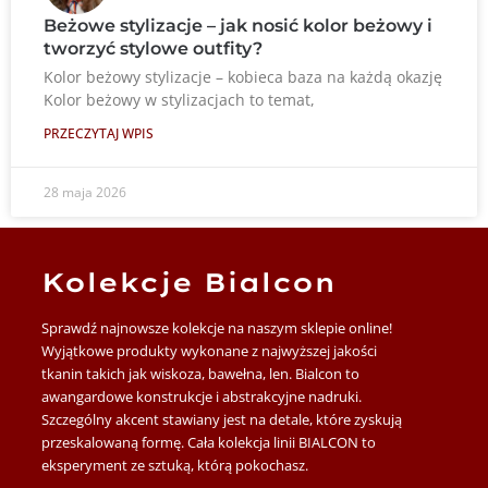
Beżowe stylizacje – jak nosić kolor beżowy i
tworzyć stylowe outfity?
Kolor beżowy stylizacje – kobieca baza na każdą okazję
Kolor beżowy w stylizacjach to temat,
PRZECZYTAJ WPIS
28 maja 2026
Kolekcje Bialcon
Sprawdź najnowsze kolekcje na naszym sklepie online!
Wyjątkowe produkty wykonane z najwyższej jakości
tkanin takich jak wiskoza, bawełna, len. Bialcon to
awangardowe konstrukcje i abstrakcyjne nadruki.
Szczególny akcent stawiany jest na detale, które zyskują
przeskalowaną formę. Cała kolekcja linii BIALCON to
eksperyment ze sztuką, którą pokochasz.