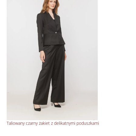
Taliowany czarny żakiet z delikatnymi poduszkami
Bły