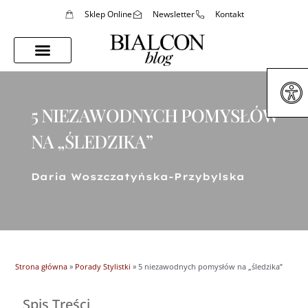
Sklep Online
Newsletter
Kontakt
Porady Stylistki
Styl Życia
5 NIEZAWODNYCH POMYSŁÓW
NA „ŚLEDZIKA”
Daria Woszczatyńska-Przybylska
Strona główna
»
Porady Stylistki
»
5 niezawodnych pomysłów na „śledzika”
Spis Treści