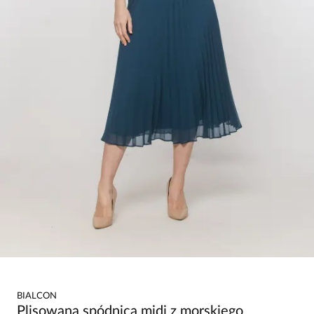
BIALCON
Plisowana spódnica midi z morskiego