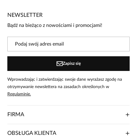
Jeszcze nikt nie ocenił tego produktu.
NEWSLETTER
Bądź pierwszą osobą, która podzieli się opinią o tym
produkcie!
Bądź na bieżąco z nowościami i promocjami!
Powiadomienie
W naszej witrynie opinie mogą dodawać tylko
osoby, które zakupiły produkt.
Dodaj opinię
Zapisz się
Wprowadzając i zatwierdzając swoje dane wyrażasz zgodę na
otrzymywanie newslettera na zasadach określonych w
Regulaminie.
FIRMA
O NAS
OBSŁUGA KLIENTA