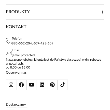
RELACJE INWESTORSKIE
WSPÓŁPRACA HANDLOWA
SKŁADANIE ZAMÓWIENIA
PRODUKTY
FRANCZYZA
DOSTAWA I PŁATNOŚCI
KARIERA
ZWROTY I REKLAMACJE
BLOG
SUKIENKI
KONTAKT
FAQ
MAPA WITRYNY
BLUZKI DAMSKIE
REGULAMIN
PROJEKTY UE
TUNIKI
POLITYKA PRYWATNOŚCI
Telefon
KONTAKTY
KOSZULE DAMSKIE
885-552-204; 609-423-609
STREFA STAŁEGO KLIENTA
PAY PO - ZAPŁAĆ ZA 30 DNI
SPÓDNICE
Email
SPODNIE DAMSKIE
[email protected]
ŻAKIETY I MARYNARKI
Nasz zespół obsługi klienta jest do Państwa dyspozycji w dni robocze
w godzinach:
SWETRY
od 8:00 do 16:00
BLUZY
Obserwuj nas
KURTKI I PŁASZCZE
Dostarczamy