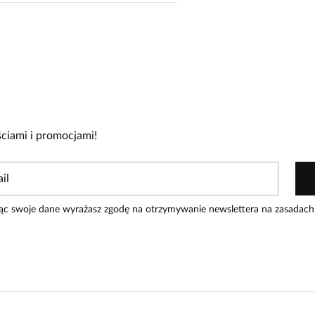
cie!
re zakupiły produkt.
Dodaj opinię
ciami i promocjami!
ąc swoje dane wyrażasz zgodę na otrzymywanie newslettera na zasadach