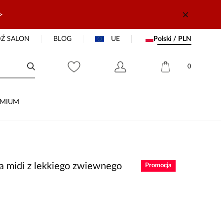
>
Ź SALON
BLOG
UE
Polski / PLN
0
EMIUM
a midi z lekkiego zwiewnego
Promocja