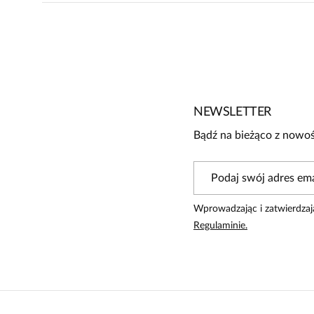
Brak opinii
Jeszcze nikt nie ocenił tego produktu.
Bądź pierwszą osobą, która podzieli się opinią o tym produk
Powiadomienie
NEWSLETTER
W naszej witrynie opinie mogą dodawać tylko osoby, któ
Bądź na bieżąco z nowoś
Wprowadzając i zatwierdzaj
Regulaminie.