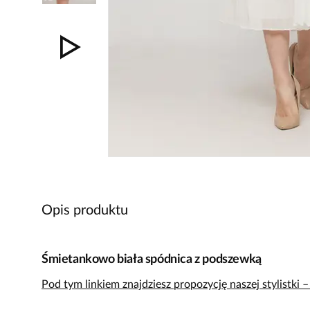
Opis produktu
Śmietankowo biała spódnica z podszewką
Pod tym linkiem znajdziesz propozycję naszej stylistki 