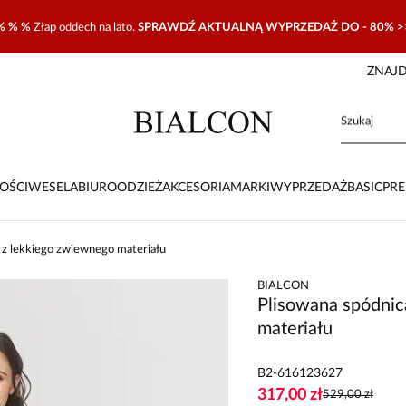
% % %
Złap oddech na lato.
SPRAWDŹ AKTUALNĄ WYPRZEDAŻ DO - 80% >
ZNAJD
OŚCI
WESELA
BIURO
ODZIEŻ
AKCESORIA
MARKI
WYPRZEDAŻ
BASIC
PR
 z lekkiego zwiewnego materiału
BIALCON
Plisowana spódnic
materiału
B2-616123627
317,00 zł
529,00 zł