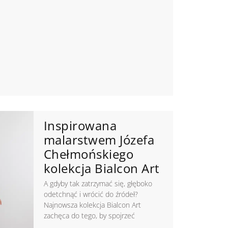
Inspirowana
malarstwem Józefa
Chełmońskiego
kolekcja Bialcon Art
A gdyby tak zatrzymać się, głęboko
odetchnąć i wrócić do źródeł?
Najnowsza kolekcja Bialcon Art
zachęca do tego, by spojrzeć