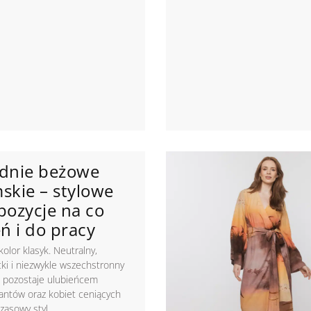
dnie beżowe
skie – stylowe
pozycje na co
ń i do pracy
kolor klasyk. Neutralny,
ki i niezwykle wszechstronny
t pozostaje ulubieńcem
antów oraz kobiet ceniących
zasowy styl.