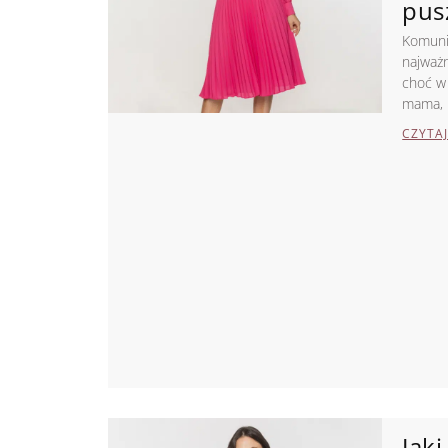
pus
Komuni
najważn
choć w 
mama, 
CZYTAJ
Jaki