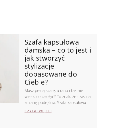
Szafa kapsułowa
damska – co to jest i
jak stworzyć
stylizacje
dopasowane do
Ciebie?
Masz pełną szafę, a rano i tak nie
wiesz, co założyć? To znak, że czas na
zmianę podejścia. Szafa kapsułowa
CZYTAJ WIĘCEJ