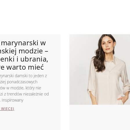
Page
Page
Page
Page
l marynarski w
skiej modzie –
enki i ubrania,
re warto mieć
rynarski damski to jeden z
dziej ponadczasowych
ów w modzie, który nie
i z trendów niezależnie od
. Inspirowany
 WIĘCEJ