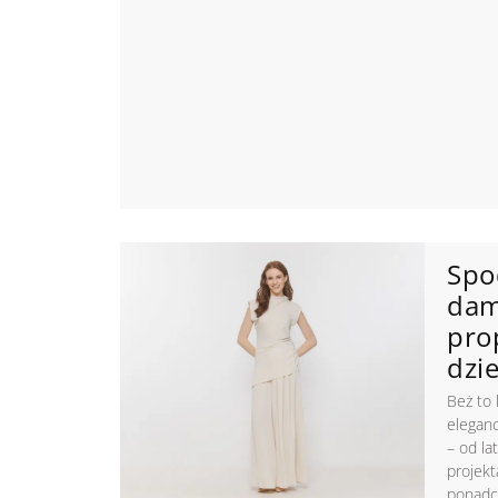
Spo
dam
pro
dzie
Beż to 
eleganc
– od la
projekt
ponadc