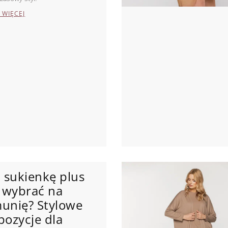
 WIĘCEJ
ą sukienkę plus
e wybrać na
unię? Stylowe
pozycje dla