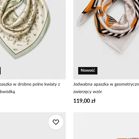
Nowość
aszka w drobne polne kwiaty z
Jedwabna apaszka w geometryczn
obwódką
zwierzęcy wzór
119,00 zł