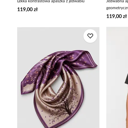
Lekka kontrastowa apaszka z jedwabiu
Jedwabna ap
geometrycz
119,00 zł
119,00 zł