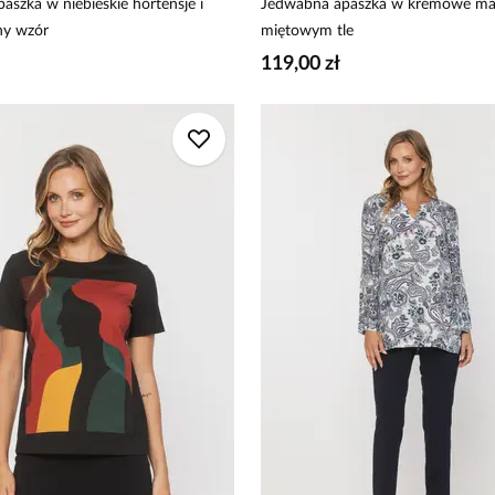
aszka w niebieskie hortensje i
Jedwabna apaszka w kremowe mag
ny wzór
miętowym tle
119,00 zł