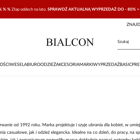
% % %
Złap oddech na lato.
SPRAWDŹ AKTUALNĄ WYPRZEDAŻ DO - 80% >
ZNAJD
OŚCI
WESELA
BIURO
ODZIEŻ
AKCESORIA
MARKI
WYPRZEDAŻ
BASIC
PR
erwanie od 1992 roku. Marka projektuje i szyje ubrania dla kobiet, w umi
 casualowe, jak i odzież elegancka. Idealne na co dzień, do pracy, na s