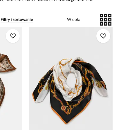
t, niezależnie od ich wieku czy noszonego rozmiaru.
Filtry i sortowanie
Widok
: