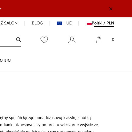
>
Ź SALON
BLOG
UE
Polski / PLN
0
EMIUM
ejętny sposób łącząc ponadczasową klasykę z nutką
potkanie biznesowe czy po prostu wieczorne wyjście ze