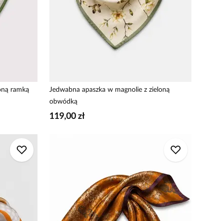
oną ramką
Jedwabna apaszka w magnolie z zieloną
obwódką
119,00 zł