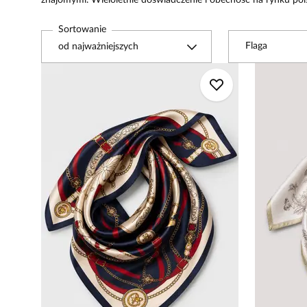
znajomymi. Wieloletnie doświadczenie i obecność na rynku pols
Sortowanie
Flaga