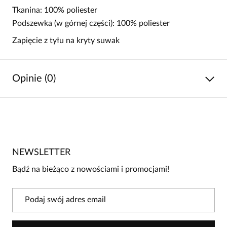
Tkanina: 100% poliester
Podszewka (w górnej części): 100% poliester
Zapięcie z tyłu na kryty suwak
Opinie (0)
Brak opinii
Jeszcze nikt nie ocenił tego produktu.
NEWSLETTER
Bądź pierwszą osobą, która podzieli się opinią o tym
produkcie!
Bądź na bieżąco z nowościami i promocjami!
Powiadomienie
W naszej witrynie opinie mogą dodawać tylko
osoby, które zakupiły produkt.
Dodaj opinię