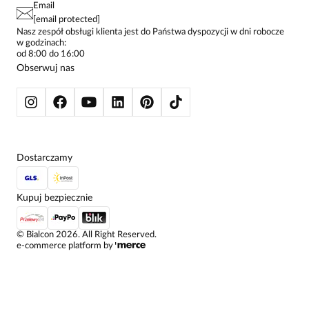
Email
SPODNIE DAMSKIE
[email protected]
ŻAKIETY I MARYNARKI
Nasz zespół obsługi klienta jest do Państwa dyspozycji w dni robocze
w godzinach:
SWETRY
od 8:00 do 16:00
BLUZY
Obserwuj nas
KURTKI I PŁASZCZE
Dostarczamy
Kupuj bezpiecznie
©
Bialcon
2026
. All Right Reserved.
e-commerce platform by