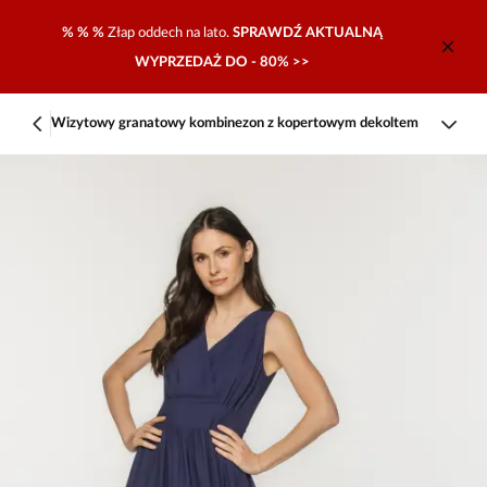
% % %
Złap oddech na lato.
SPRAWDŹ AKTUALNĄ
WYPRZEDAŻ DO - 80% >>
Wizytowy granatowy kombinezon z kopertowym dekoltem