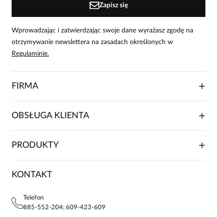
Zapisz się
Wprowadzając i zatwierdzając swoje dane wyrażasz zgodę na
otrzymywanie newslettera na zasadach określonych w
Regulaminie.
FIRMA
O NAS
OBSŁUGA KLIENTA
RELACJE INWESTORSKIE
WSPÓŁPRACA HANDLOWA
SKŁADANIE ZAMÓWIENIA
PRODUKTY
FRANCZYZA
DOSTAWA I PŁATNOŚCI
KARIERA
ZWROTY I REKLAMACJE
BLOG
SUKIENKI
KONTAKT
FAQ
MAPA WITRYNY
BLUZKI DAMSKIE
REGULAMIN
PROJEKTY UE
TUNIKI
POLITYKA PRYWATNOŚCI
Telefon
KONTAKTY
KOSZULE DAMSKIE
885-552-204; 609-423-609
STREFA STAŁEGO KLIENTA
PAY PO - ZAPŁAĆ ZA 30 DNI
SPÓDNICE