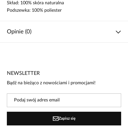
Skład: 100% skóra naturalna
Podszewka: 100% poliester
Opinie (0)
Brak opinii
Jeszcze nikt nie ocenił tego produktu.
NEWSLETTER
Bądź pierwszą osobą, która podzieli się opinią o tym
produkcie!
Bądź na bieżąco z nowościami i promocjami!
Powiadomienie
W naszej witrynie opinie mogą dodawać tylko
osoby, które zakupiły produkt.
Dodaj opinię
Zapisz się