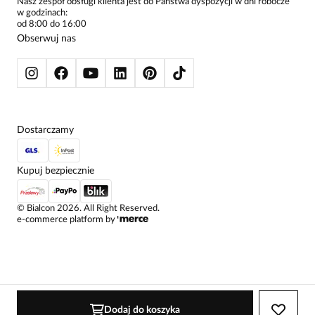
ŻAKIETY I MARYNARKI
Nasz zespół obsługi klienta jest do Państwa dyspozycji w dni robocze
w godzinach:
SWETRY
od 8:00 do 16:00
BLUZY
Obserwuj nas
KURTKI I PŁASZCZE
Dostarczamy
Kupuj bezpiecznie
©
Bialcon
2026
. All Right Reserved.
e-commerce platform by
Dodaj do koszyka