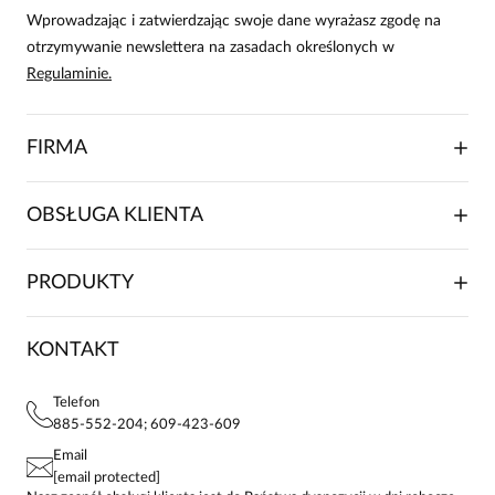
Wprowadzając i zatwierdzając swoje dane wyrażasz zgodę na
otrzymywanie newslettera na zasadach określonych w
Regulaminie.
FIRMA
O NAS
OBSŁUGA KLIENTA
RELACJE INWESTORSKIE
WSPÓŁPRACA HANDLOWA
SKŁADANIE ZAMÓWIENIA
PRODUKTY
FRANCZYZA
DOSTAWA I PŁATNOŚCI
KARIERA
ZWROTY I REKLAMACJE
BLOG
SUKIENKI
KONTAKT
FAQ
MAPA WITRYNY
BLUZKI DAMSKIE
REGULAMIN
PROJEKTY UE
TUNIKI
POLITYKA PRYWATNOŚCI
Telefon
KONTAKTY
KOSZULE DAMSKIE
885-552-204; 609-423-609
STREFA STAŁEGO KLIENTA
PAY PO - ZAPŁAĆ ZA 30 DNI
SPÓDNICE
Email
SPODNIE DAMSKIE
[email protected]