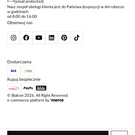
[email protected]
ŻAKIETY I MARYNARKI
Nasz zespół obsługi klienta jest do Państwa dyspozycji w dni robocze
w godzinach:
SWETRY
od 8:00 do 16:00
BLUZY
Obserwuj nas
KURTKI I PŁASZCZE
Dostarczamy
Kupuj bezpiecznie
©
Bialcon
2026
. All Right Reserved.
e-commerce platform by