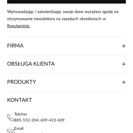
Wprowadzając i zatwierdzając swoje dane wyrażasz zgodę na
otrzymywanie newslettera na zasadach określonych w
Regulaminie.
FIRMA
O NAS
OBSŁUGA KLIENTA
RELACJE INWESTORSKIE
WSPÓŁPRACA HANDLOWA
SKŁADANIE ZAMÓWIENIA
PRODUKTY
FRANCZYZA
DOSTAWA I PŁATNOŚCI
KARIERA
ZWROTY I REKLAMACJE
BLOG
SUKIENKI
KONTAKT
FAQ
MAPA WITRYNY
BLUZKI DAMSKIE
REGULAMIN
PROJEKTY UE
TUNIKI
POLITYKA PRYWATNOŚCI
Telefon
KONTAKTY
KOSZULE DAMSKIE
885-552-204; 609-423-609
STREFA STAŁEGO KLIENTA
PAY PO - ZAPŁAĆ ZA 30 DNI
SPÓDNICE
Email
SPODNIE DAMSKIE