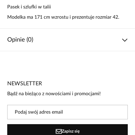
Pasek i szlufki w talii
Modelka ma 171 cm wzrostu i prezentuje rozmiar 42.
Opinie (0)
Brak opinii
Jeszcze nikt nie ocenił tego produktu.
NEWSLETTER
Bądź pierwszą osobą, która podzieli się opinią o tym
produkcie!
Bądź na bieżąco z nowościami i promocjami!
Powiadomienie
W naszej witrynie opinie mogą dodawać tylko
osoby, które zakupiły produkt.
Dodaj opinię
Zapisz się