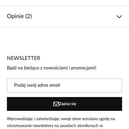
Opinie (2)
5
/
5
5
2
4
0
NEWSLETTER
3
0
Bądź na bieżąco z nowościami i promocjami!
2
0
1
0
Powiadomienie
Zapisz się
W naszej witrynie opinie mogą dodawać tylko osoby, które
zakupiły produkt.
Dodaj opinię
Wprowadzając i zatwierdzając swoje dane wyrażasz zgodę na
otrzymywanie newslettera na zasadach określonych w