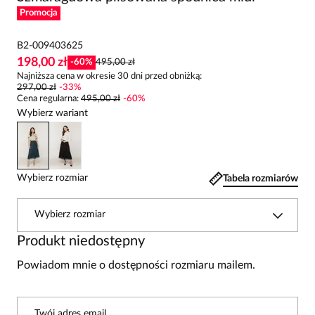
Promocja
B2-009403625
198,00 zł
-
60
%
495,00 zł
Najniższa cena w okresie 30 dni przed obniżką:
297,00 zł
-
33
%
Cena regularna
:
495,00 zł
-
60
%
Wybierz wariant
Wybierz rozmiar
Tabela rozmiarów
Wybierz rozmiar
Produkt niedostępny
Powiadom mnie o dostępności rozmiaru mailem.
Twój adres email