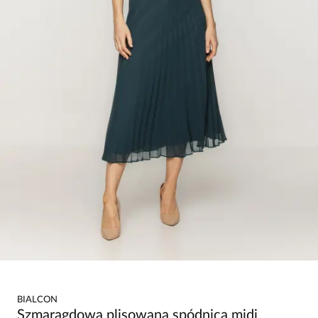
BIALCON
Szmaragdowa plisowana spódnica midi