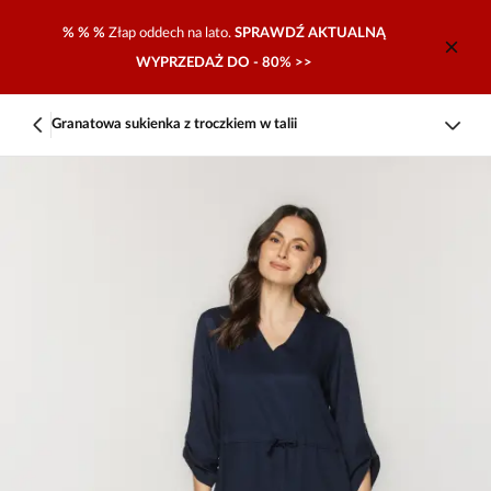
% % %
Złap oddech na lato.
SPRAWDŹ AKTUALNĄ
WYPRZEDAŻ DO - 80% >>
Granatowa sukienka z troczkiem w talii