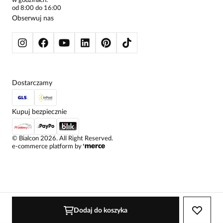
w godzinach:
SWETRY
od 8:00 do 16:00
Bardzo wygodna a jednocześnie elegancko prezentująca
BLUZY
Obserwuj nas
się sukienka.
KURTKI I PŁASZCZE
Dostarczamy
Kupuj bezpiecznie
©
Bialcon
2026
. All Right Reserved.
e-commerce platform by
Dodaj do koszyka