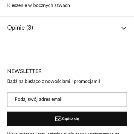
Kieszenie w bocznych szwach
Opinie (3)
5
/
5
5
3
4
0
NEWSLETTER
3
0
Bądź na bieżąco z nowościami i promocjami!
2
0
1
0
Powiadomienie
Zapisz się
W naszej witrynie opinie mogą dodawać tylko osoby, które
zakupiły produkt.
Dodaj opinię