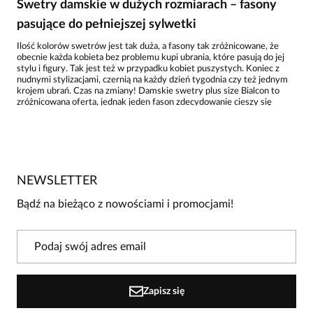
Swetry damskie w dużych rozmiarach – fasony
pasujące do pełniejszej sylwetki
Ilość kolorów swetrów jest tak duża, a fasony tak zróżnicowane, że
obecnie każda kobieta bez problemu kupi ubrania, które pasują do jej
stylu i figury. Tak jest też w przypadku kobiet puszystych. Koniec z
nudnymi stylizacjami, czernią na każdy dzień tygodnia czy też jednym
krojem ubrań. Czas na zmiany! Damskie swetry plus size Bialcon to
zróżnicowana oferta, jednak jeden fason zdecydowanie cieszy się
największą popularnością. Chodzi o swetry damskie
XXL
z dekoltem V.
Taki model optycznie wydłuża i wyszczupla szyję, jak i ramiona. Dobrze
prezentuje się na dużym, jak i małym biuście. Co więcej, większy
dekolt to także sprawdzony sposób na to, aby pochwalić się swoją
ulubioną biżuterią!
Mamy dla Ciebie również swetry damskie plus size z dekoltem w
NEWSLETTER
łódkę, okrągłym czy też dekoltem typu woda, miękko układającym się
na ciele. Wolisz zabudowane kreacje? I w tym przypadku znajdziesz coś
Bądź na bieżąco z nowościami i promocjami!
dla siebie! Dużym zainteresowaniem Klientek cieszą się swetry
damskie
XXL
o kroju nietoperza. Taki model ma szersze rękawy,
zapewniając swobodę i komfort, a przy okazji sprawiając, że cała
stylizacja zyskuje na oryginalności. Możesz pochwalić się talią?
Zdecyduj się na swetry ze ściągaczem.
Jednolite czy wzorzyste swetry damskie
XXL
?
Zapisz się
Swetry damskie plus size to spory wybór motywów czy wzorów.
Wiemy, że swetry dla puszystych zwykle są dostępne w ciemnej