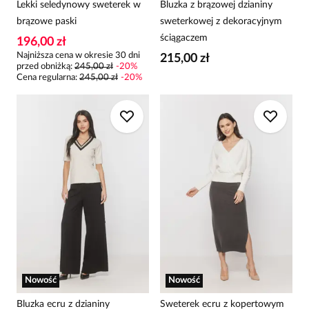
Lekki seledynowy sweterek w
Bluzka z brązowej dzianiny
brązowe paski
sweterkowej z dekoracyjnym
ściągaczem
196,00 zł
Najniższa cena w okresie 30 dni
215,00 zł
przed obniżką:
245,00 zł
-
20
%
Cena regularna
:
245,00 zł
-
20
%
Nowość
Nowość
Bluzka ecru z dzianiny
Sweterek ecru z kopertowym