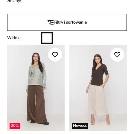
zmiany!
Filtry i sortowanie
Widok
:
20
%
Nowość