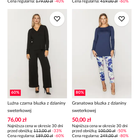
Cena regularna
:
179,00 zł
-
40
%
Cena regularna
:
419,00 zł
-
60
%
60
%
80
%
Luźna czarna bluzka z dzianiny
Granatowa bluzka z dzianiny
sweterkowej
sweterkowej
76,00 zł
50,00 zł
Najniższa cena w okresie 30 dni
Najniższa cena w okresie 30 dni
przed obniżką:
113,00 zł
-
33
%
przed obniżką:
100,00 zł
-
50
%
Cena regularna
:
189,00 zł
-
60
%
Cena regularna
:
249,00 zł
-
80
%