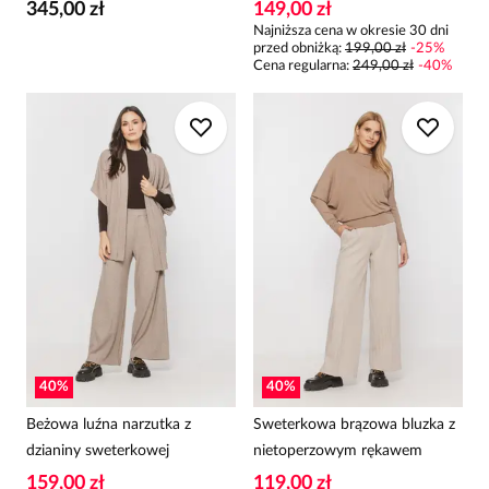
345,00 zł
149,00 zł
Najniższa cena w okresie 30 dni
przed obniżką:
199,00 zł
-
25
%
Cena regularna
:
249,00 zł
-
40
%
40
%
40
%
Beżowa luźna narzutka z
Sweterkowa brązowa bluzka z
dzianiny sweterkowej
nietoperzowym rękawem
159,00 zł
119,00 zł