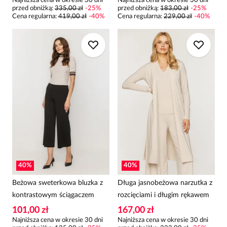
Najniższa cena w okresie 30 dni
Najniższa cena w okresie 30 dni
przed obniżką:
335,00 zł
-
25
%
przed obniżką:
183,00 zł
-
25
%
Cena regularna
:
419,00 zł
-
40
%
Cena regularna
:
229,00 zł
-
40
%
40
%
40
%
Beżowa sweterkowa bluzka z
Długa jasnobeżowa narzutka z
kontrastowym ściągaczem
rozcięciami i długim rękawem
101,00 zł
167,00 zł
Najniższa cena w okresie 30 dni
Najniższa cena w okresie 30 dni