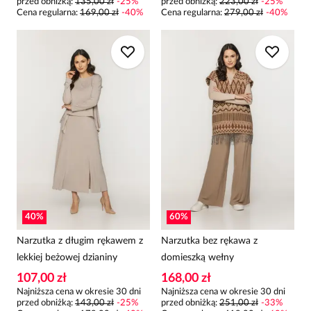
przed obniżką:
135,00 zł
-
25
%
przed obniżką:
223,00 zł
-
25
%
Cena regularna
:
169,00 zł
-
40
%
Cena regularna
:
279,00 zł
-
40
%
40
%
60
%
Narzutka z długim rękawem z
Narzutka bez rękawa z
lekkiej beżowej dzianiny
domieszką wełny
107,00 zł
168,00 zł
Najniższa cena w okresie 30 dni
Najniższa cena w okresie 30 dni
przed obniżką:
143,00 zł
-
25
%
przed obniżką:
251,00 zł
-
33
%