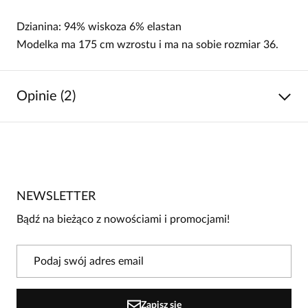
Dzianina: 94% wiskoza 6% elastan
Modelka ma 175 cm wzrostu i ma na sobie rozmiar 36.
Opinie (2)
5
/
5
5
2
4
0
NEWSLETTER
3
0
Bądź na bieżąco z nowościami i promocjami!
2
0
1
0
Powiadomienie
Zapisz się