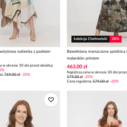
kolekcja Chełmoński
20
%
wizytowa sukienka z paskiem
Bawełniana marszczona spódnica
malarskim printem
a w okresie 30 dni przed obniżką:
463,00 zł
0
%
Najniższa cena w okresie 30 dni przed
na
:
769,00 zł
-
20
%
579,00 zł
-
20
%
Cena regularna
:
579,00 zł
-
20
%