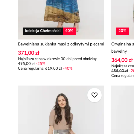
kolekcja Chełmoński
40
%
20
%
Bawełniana sukienka maxi z odkrytymi plecami
Oryginalna s
bawełny
371,00 zł
Najniższa cena w okresie 30 dni przed obniżką:
364,00 zł
495,00 zł
-
25
%
Najniższa cen
Cena regularna
:
619,00 zł
-
40
%
455,00 zł
-
2
Cena regular