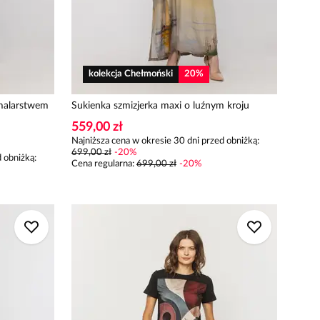
kolekcja Chełmoński
20
%
 malarstwem
Sukienka szmizjerka maxi o luźnym kroju
559,00 zł
Najniższa cena w okresie 30 dni przed obniżką:
699,00 zł
-
20
%
 obniżką:
Cena regularna
:
699,00 zł
-
20
%