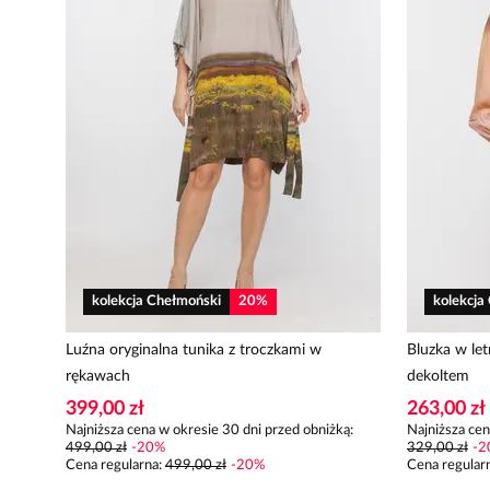
kolekcja Chełmoński
20
%
kolekcja
Luźna oryginalna tunika z troczkami w
Bluzka w le
rękawach
dekoltem
399,00 zł
263,00 zł
Najniższa cena w okresie 30 dni przed obniżką:
Najniższa cen
499,00 zł
-
20
%
329,00 zł
-
2
Cena regularna
:
499,00 zł
-
20
%
Cena regular