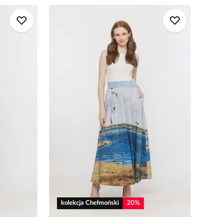
kolekcja Chełmoński
20
%