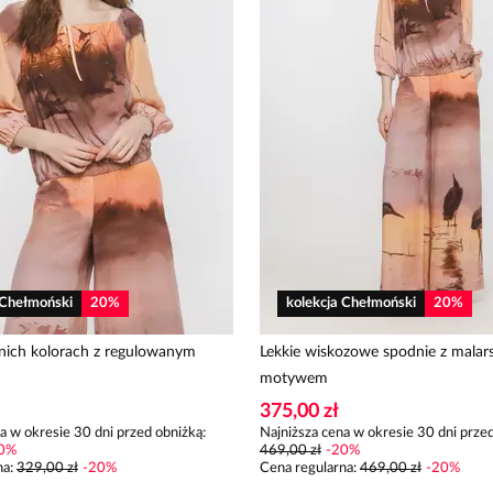
 Chełmoński
20
%
kolekcja Chełmoński
20
%
tnich kolorach z regulowanym
Lekkie wiskozowe spodnie z malar
motywem
375,00 zł
a w okresie 30 dni przed obniżką:
Najniższa cena w okresie 30 dni przed
0
%
469,00 zł
-
20
%
na
:
329,00 zł
-
20
%
Cena regularna
:
469,00 zł
-
20
%