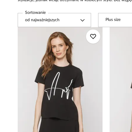
stylizacje, jednak wciąż utrzymane w kobiecym stylu. Bez wzgl
Sortowanie
Plus size