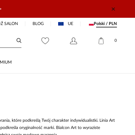
>
Ź SALON
BLOG
UE
Polski / PLN
0
EMIUM
nia, które podkreślą Twój charakter indywidualistki. Linia Art
podkreśla oryginalność marki. Bialcon Art to wyraziste