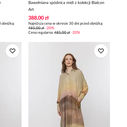
y
Bawełniana spódnica midi z kolekcji Bialcon
Art
388,00 zł
 obniżką:
Najniższa cena w okresie 30 dni przed obniżką:
485,00 zł
-
20
%
Cena regularna
:
485,00 zł
-
20
%