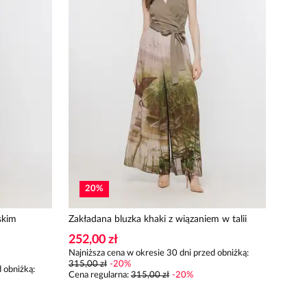
20
%
skim
Zakładana bluzka khaki z wiązaniem w talii
252,00 zł
Najniższa cena w okresie 30 dni przed obniżką:
315,00 zł
-
20
%
 obniżką:
Cena regularna
:
315,00 zł
-
20
%