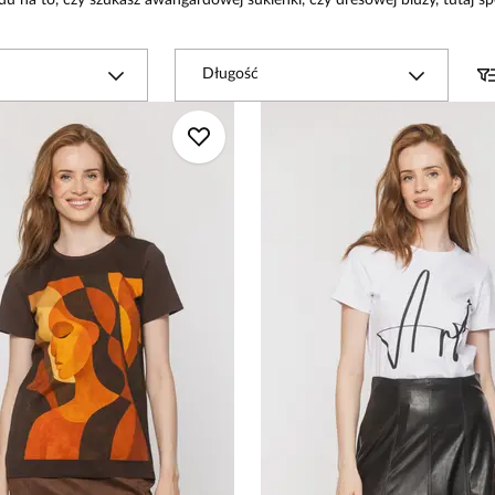
ędu na to, czy szukasz awangardowej sukienki, czy dresowej bluzy, tutaj 
Długość