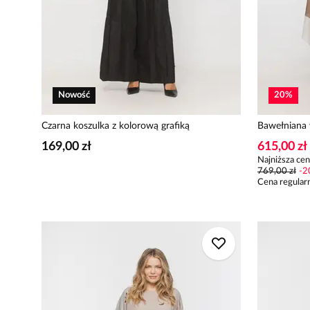
Nowość
20
%
Czarna koszulka z kolorową grafiką
Bawełniana 
169,00 zł
615,00 zł
Najniższa cen
769,00 zł
-
2
Cena regular