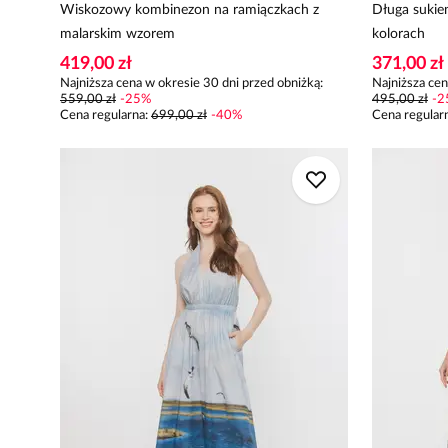
Wiskozowy kombinezon na ramiączkach z
Długa sukie
malarskim wzorem
kolorach
419,00 zł
371,00 zł
Najniższa cena w okresie 30 dni przed obniżką:
Najniższa cen
559,00 zł
-
25
%
495,00 zł
-
2
Cena regularna
:
699,00 zł
-
40
%
Cena regular