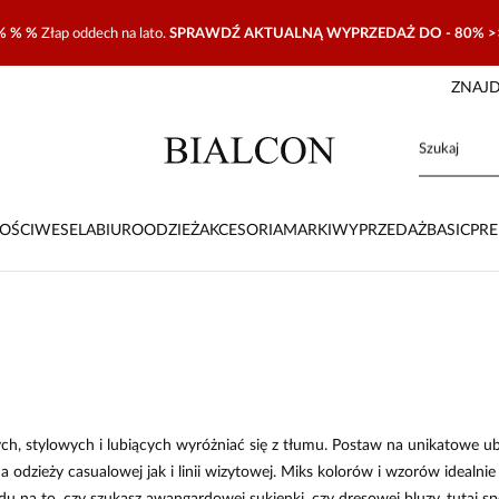
% % %
Złap oddech na lato.
SPRAWDŹ AKTUALNĄ WYPRZEDAŻ DO - 80% >
ZNAJD
OŚCI
WESELA
BIURO
ODZIEŻ
AKCESORIA
MARKI
WYPRZEDAŻ
BASIC
PR
, stylowych i lubiących wyróżniać się z tłumu. Postaw na unikatowe ubra
dzieży casualowej jak i linii wizytowej. Miks kolorów i wzorów idealnie 