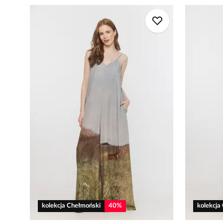
kolekcja Chełmoński
40
%
kolekcja