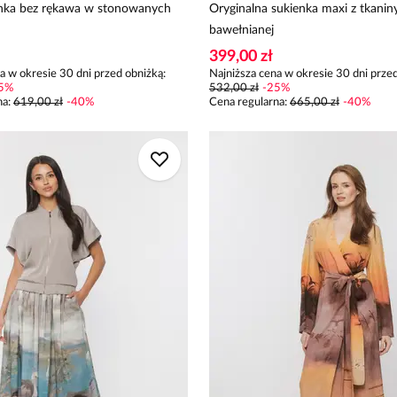
nka bez rękawa w stonowanych
Oryginalna sukienka maxi z tkanin
bawełnianej
399,00 zł
a w okresie 30 dni przed obniżką:
Najniższa cena w okresie 30 dni przed
5
%
532,00 zł
-
25
%
na
:
619,00 zł
-
40
%
Cena regularna
:
665,00 zł
-
40
%