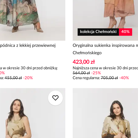
kolekcja Chełmoński
40
%
pódnica z lekkiej przewiewnej
Oryginalna sukienka inspirowana
Chełmońskiego
423,00 zł
a w okresie 30 dni przed obniżką:
Najniższa cena w okresie 30 dni przed
0
%
564,00 zł
-
25
%
na
:
455,00 zł
-
20
%
Cena regularna
:
705,00 zł
-
40
%