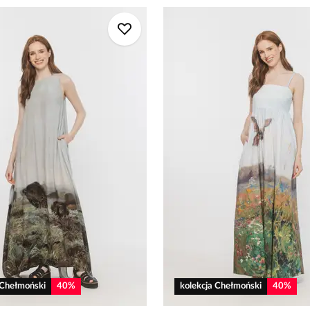
 Chełmoński
40
%
kolekcja Chełmoński
40
%