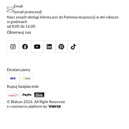
PAY PO - ZAPŁAĆ ZA 30 DNI
SPÓDNICE
Email
SPODNIE DAMSKIE
[email protected]
ŻAKIETY I MARYNARKI
Nasz zespół obsługi klienta jest do Państwa dyspozycji w dni robocze
w godzinach:
SWETRY
od 8:00 do 16:00
BLUZY
Obserwuj nas
KURTKI I PŁASZCZE
Dostarczamy
Kupuj bezpiecznie
©
Bialcon
2026
. All Right Reserved.
e-commerce platform by