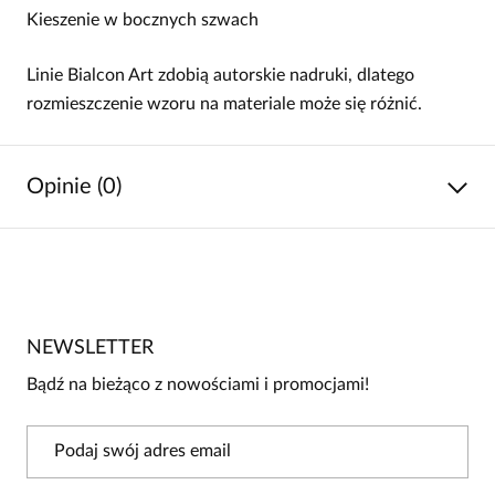
Kieszenie w bocznych szwach
Linie Bialcon Art zdobią autorskie nadruki, dlatego
rozmieszczenie wzoru na materiale może się różnić.
Opinie (0)
Brak opinii
Jeszcze nikt nie ocenił tego produktu.
NEWSLETTER
Bądź pierwszą osobą, która podzieli się opinią o tym
produkcie!
Bądź na bieżąco z nowościami i promocjami!
Powiadomienie
W naszej witrynie opinie mogą dodawać tylko
osoby, które zakupiły produkt.
Dodaj opinię