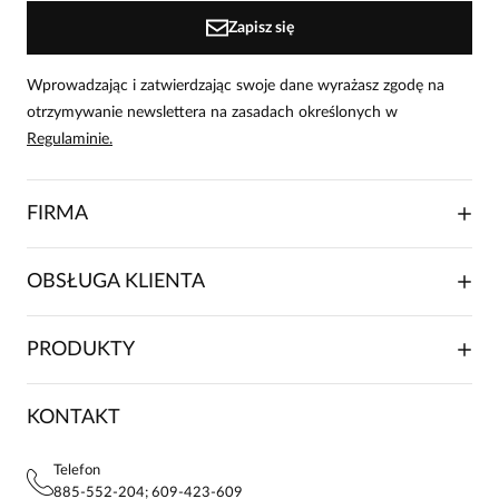
Zapisz się
Wprowadzając i zatwierdzając swoje dane wyrażasz zgodę na
otrzymywanie newslettera na zasadach określonych w
Regulaminie.
FIRMA
O NAS
OBSŁUGA KLIENTA
RELACJE INWESTORSKIE
WSPÓŁPRACA HANDLOWA
SKŁADANIE ZAMÓWIENIA
PRODUKTY
FRANCZYZA
DOSTAWA I PŁATNOŚCI
KARIERA
ZWROTY I REKLAMACJE
BLOG
SUKIENKI
KONTAKT
FAQ
MAPA WITRYNY
BLUZKI DAMSKIE
REGULAMIN
PROJEKTY UE
TUNIKI
POLITYKA PRYWATNOŚCI
Telefon
KONTAKTY
KOSZULE DAMSKIE
885-552-204; 609-423-609
STREFA STAŁEGO KLIENTA