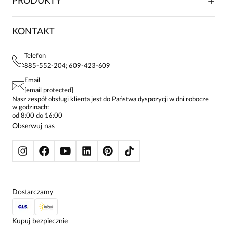
PRODUKTY
FRANCZYZA
DOSTAWA I PŁATNOŚCI
KARIERA
ZWROTY I REKLAMACJE
BLOG
SUKIENKI
KONTAKT
FAQ
MAPA WITRYNY
BLUZKI DAMSKIE
REGULAMIN
PROJEKTY UE
TUNIKI
POLITYKA PRYWATNOŚCI
Telefon
KONTAKTY
KOSZULE DAMSKIE
885-552-204; 609-423-609
STREFA STAŁEGO KLIENTA
PAY PO - ZAPŁAĆ ZA 30 DNI
SPÓDNICE
Email
SPODNIE DAMSKIE
[email protected]
ŻAKIETY I MARYNARKI
Nasz zespół obsługi klienta jest do Państwa dyspozycji w dni robocze
w godzinach:
SWETRY
od 8:00 do 16:00
BLUZY
Obserwuj nas
KURTKI I PŁASZCZE
Dostarczamy
Kupuj bezpiecznie