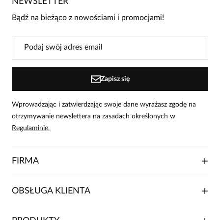
NEWSLETTER
Bądź pierwszą osobą, która podzieli się opinią o tym
produkcie!
Bądź na bieżąco z nowościami i promocjami!
Powiadomienie
W naszej witrynie opinie mogą dodawać tylko
osoby, które zakupiły produkt.
Dodaj opinię
Zapisz się
Wprowadzając i zatwierdzając swoje dane wyrażasz zgodę na
otrzymywanie newslettera na zasadach określonych w
Regulaminie.
FIRMA
O NAS
OBSŁUGA KLIENTA
RELACJE INWESTORSKIE
WSPÓŁPRACA HANDLOWA
SKŁADANIE ZAMÓWIENIA