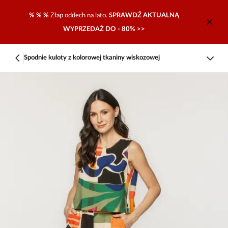
% % %
Złap oddech na lato.
SPRAWDŹ AKTUALNĄ
WYPRZEDAŻ DO - 80% >>
Spodnie kuloty z kolorowej tkaniny wiskozowej