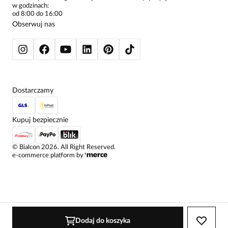
w godzinach:
SWETRY
od 8:00 do 16:00
BLUZY
Obserwuj nas
KURTKI I PŁASZCZE
Dostarczamy
Kupuj bezpiecznie
©
Bialcon
2026
. All Right Reserved.
e-commerce platform by
Dodaj do koszyka