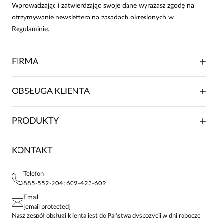
Wprowadzając i zatwierdzając swoje dane wyrażasz zgodę na
otrzymywanie newslettera na zasadach określonych w
Regulaminie.
FIRMA
O NAS
OBSŁUGA KLIENTA
RELACJE INWESTORSKIE
WSPÓŁPRACA HANDLOWA
SKŁADANIE ZAMÓWIENIA
PRODUKTY
FRANCZYZA
DOSTAWA I PŁATNOŚCI
KARIERA
ZWROTY I REKLAMACJE
BLOG
SUKIENKI
KONTAKT
FAQ
MAPA WITRYNY
BLUZKI DAMSKIE
REGULAMIN
PROJEKTY UE
TUNIKI
POLITYKA PRYWATNOŚCI
Telefon
KONTAKTY
KOSZULE DAMSKIE
885-552-204; 609-423-609
STREFA STAŁEGO KLIENTA
PAY PO - ZAPŁAĆ ZA 30 DNI
SPÓDNICE
Email
SPODNIE DAMSKIE
[email protected]
ŻAKIETY I MARYNARKI
Nasz zespół obsługi klienta jest do Państwa dyspozycji w dni robocze