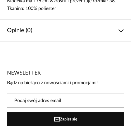
Modelka ma 175 cm wzrostu i prezentuje rozmiar 36.
Tkanina: 100% poliester
Opinie (0)
Brak opinii
Jeszcze nikt nie ocenił tego produktu.
NEWSLETTER
Bądź pierwszą osobą, która podzieli się opinią o tym
produkcie!
Bądź na bieżąco z nowościami i promocjami!
Powiadomienie
W naszej witrynie opinie mogą dodawać tylko
osoby, które zakupiły produkt.
Dodaj opinię
Zapisz się