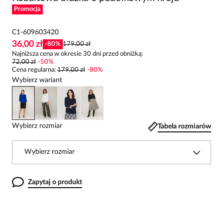
Promocja
C1-609603420
36,00 zł
-
80
%
179,00 zł
Najniższa cena w okresie 30 dni przed obniżką:
72,00 zł
-
50
%
Cena regularna
:
179,00 zł
-
80
%
Wybierz wariant
Wybierz rozmiar
Tabela rozmiarów
Wybierz rozmiar
Zapytaj o produkt