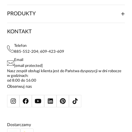
WSPÓŁPRACA HANDLOWA
SKŁADANIE ZAMÓWIENIA
PRODUKTY
FRANCZYZA
DOSTAWA I PŁATNOŚCI
KARIERA
ZWROTY I REKLAMACJE
BLOG
SUKIENKI
KONTAKT
FAQ
MAPA WITRYNY
BLUZKI DAMSKIE
REGULAMIN
PROJEKTY UE
TUNIKI
POLITYKA PRYWATNOŚCI
Telefon
KONTAKTY
KOSZULE DAMSKIE
885-552-204; 609-423-609
STREFA STAŁEGO KLIENTA
PAY PO - ZAPŁAĆ ZA 30 DNI
SPÓDNICE
Email
SPODNIE DAMSKIE
[email protected]
ŻAKIETY I MARYNARKI
Nasz zespół obsługi klienta jest do Państwa dyspozycji w dni robocze
w godzinach:
SWETRY
od 8:00 do 16:00
BLUZY
Obserwuj nas
KURTKI I PŁASZCZE
Dostarczamy