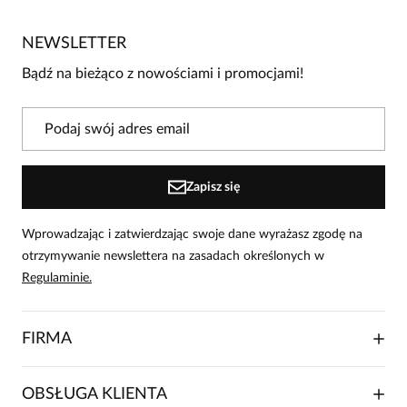
Jeszcze nikt nie ocenił tego produktu.
NEWSLETTER
Bądź pierwszą osobą, która podzieli się opinią o tym
produkcie!
Bądź na bieżąco z nowościami i promocjami!
Powiadomienie
W naszej witrynie opinie mogą dodawać tylko
osoby, które zakupiły produkt.
Dodaj opinię
Zapisz się
Wprowadzając i zatwierdzając swoje dane wyrażasz zgodę na
otrzymywanie newslettera na zasadach określonych w
Regulaminie.
FIRMA
O NAS
OBSŁUGA KLIENTA
RELACJE INWESTORSKIE