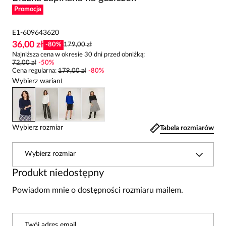
Promocja
E1-609643620
36,00 zł
-
80
%
179,00 zł
Najniższa cena w okresie 30 dni przed obniżką:
72,00 zł
-
50
%
Cena regularna
:
179,00 zł
-
80
%
Wybierz wariant
Wybierz rozmiar
Tabela rozmiarów
Wybierz rozmiar
Produkt niedostępny
Powiadom mnie o dostępności rozmiaru mailem.
Twój adres email