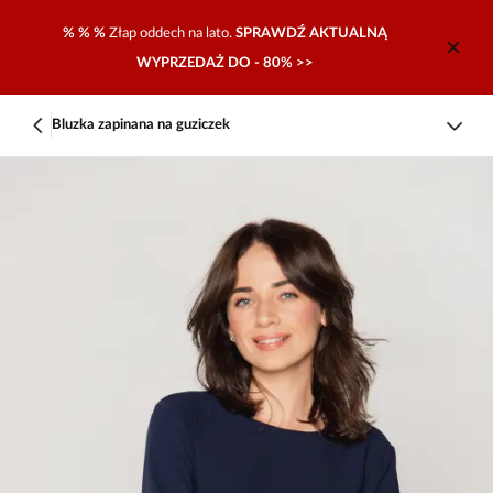
% % %
Złap oddech na lato.
SPRAWDŹ AKTUALNĄ
WYPRZEDAŻ DO - 80% >>
Bluzka zapinana na guziczek