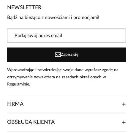
Jeszcze nikt nie ocenił tego produktu.
NEWSLETTER
Bądź pierwszą osobą, która podzieli się opinią o tym
produkcie!
Bądź na bieżąco z nowościami i promocjami!
Powiadomienie
W naszej witrynie opinie mogą dodawać tylko
osoby, które zakupiły produkt.
Dodaj opinię
Zapisz się
Wprowadzając i zatwierdzając swoje dane wyrażasz zgodę na
otrzymywanie newslettera na zasadach określonych w
Regulaminie.
FIRMA
O NAS
OBSŁUGA KLIENTA
RELACJE INWESTORSKIE