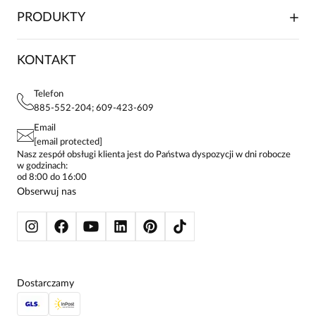
WSPÓŁPRACA HANDLOWA
SKŁADANIE ZAMÓWIENIA
PRODUKTY
FRANCZYZA
DOSTAWA I PŁATNOŚCI
KARIERA
ZWROTY I REKLAMACJE
BLOG
SUKIENKI
KONTAKT
FAQ
MAPA WITRYNY
BLUZKI DAMSKIE
REGULAMIN
PROJEKTY UE
TUNIKI
POLITYKA PRYWATNOŚCI
Telefon
KONTAKTY
KOSZULE DAMSKIE
885-552-204; 609-423-609
STREFA STAŁEGO KLIENTA
PAY PO - ZAPŁAĆ ZA 30 DNI
SPÓDNICE
Email
SPODNIE DAMSKIE
[email protected]
ŻAKIETY I MARYNARKI
Nasz zespół obsługi klienta jest do Państwa dyspozycji w dni robocze
w godzinach:
SWETRY
od 8:00 do 16:00
BLUZY
Obserwuj nas
KURTKI I PŁASZCZE
Dostarczamy