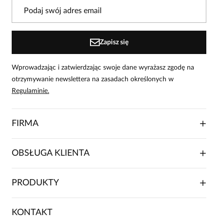
W naszej witrynie opinie mogą dodawać tylko
osoby, które zakupiły produkt.
Dodaj opinię
Zapisz się
Wprowadzając i zatwierdzając swoje dane wyrażasz zgodę na
otrzymywanie newslettera na zasadach określonych w
Regulaminie.
FIRMA
O NAS
OBSŁUGA KLIENTA
RELACJE INWESTORSKIE
WSPÓŁPRACA HANDLOWA
SKŁADANIE ZAMÓWIENIA
PRODUKTY
FRANCZYZA
DOSTAWA I PŁATNOŚCI
KARIERA
ZWROTY I REKLAMACJE
BLOG
SUKIENKI
KONTAKT
FAQ
MAPA WITRYNY