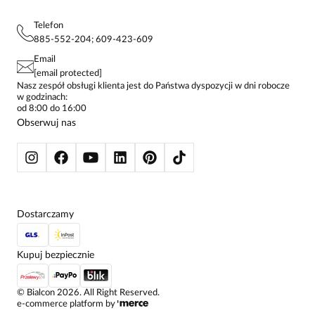
BLUZKI DAMSKIE
REGULAMIN
PROJEKTY UE
TUNIKI
POLITYKA PRYWATNOŚCI
Telefon
KONTAKTY
KOSZULE DAMSKIE
885-552-204; 609-423-609
STREFA STAŁEGO KLIENTA
PAY PO - ZAPŁAĆ ZA 30 DNI
SPÓDNICE
Email
SPODNIE DAMSKIE
[email protected]
ŻAKIETY I MARYNARKI
Nasz zespół obsługi klienta jest do Państwa dyspozycji w dni robocze
w godzinach:
SWETRY
od 8:00 do 16:00
BLUZY
Obserwuj nas
KURTKI I PŁASZCZE
Dostarczamy
Kupuj bezpiecznie
©
Bialcon
2026
. All Right Reserved.
e-commerce platform by