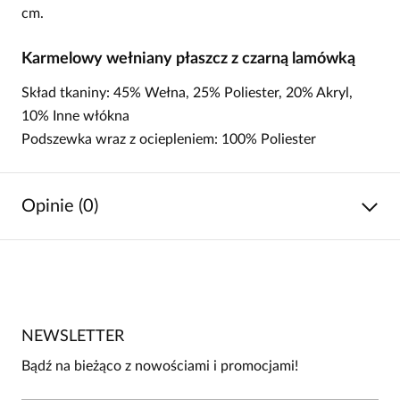
cm.
Karmelowy wełniany płaszcz z czarną lamówką
Skład tkaniny: 45% Wełna, 25% Poliester, 20% Akryl,
10% Inne włókna
Podszewka wraz z ociepleniem: 100% Poliester
Opinie (0)
Brak opinii
Jeszcze nikt nie ocenił tego produktu.
NEWSLETTER
Bądź pierwszą osobą, która podzieli się opinią o tym
produkcie!
Bądź na bieżąco z nowościami i promocjami!
Powiadomienie