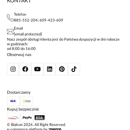
KONTAKT
FAQ
MAPA WITRYNY
BLUZKI DAMSKIE
REGULAMIN
PROJEKTY UE
TUNIKI
POLITYKA PRYWATNOŚCI
Telefon
KONTAKTY
KOSZULE DAMSKIE
885-552-204; 609-423-609
STREFA STAŁEGO KLIENTA
PAY PO - ZAPŁAĆ ZA 30 DNI
SPÓDNICE
Email
SPODNIE DAMSKIE
[email protected]
ŻAKIETY I MARYNARKI
Nasz zespół obsługi klienta jest do Państwa dyspozycji w dni robocze
w godzinach:
SWETRY
od 8:00 do 16:00
BLUZY
Obserwuj nas
KURTKI I PŁASZCZE
Dostarczamy
Kupuj bezpiecznie
©
Bialcon
2026
. All Right Reserved.
e-commerce platform by