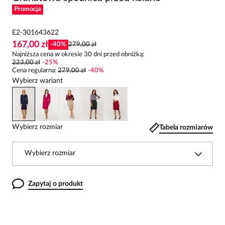
Promocja
E2-301643622
167,00 zł
-
40
%
279,00 zł
Najniższa cena w okresie 30 dni przed obniżką:
223,00 zł
-
25
%
Cena regularna
:
279,00 zł
-
40
%
Wybierz wariant
Wybierz rozmiar
Tabela rozmiarów
Wybierz rozmiar
Zapytaj o produkt