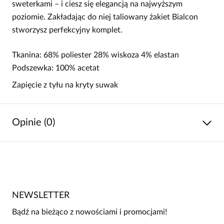
sweterkami – i ciesz się elegancją na najwyższym
poziomie. Zakładając do niej taliowany żakiet Bialcon
stworzysz perfekcyjny komplet.
Tkanina: 68% poliester 28% wiskoza 4% elastan
Podszewka: 100% acetat
Zapięcie z tyłu na kryty suwak
Opinie (0)
Brak opinii
Jeszcze nikt nie ocenił tego produktu.
NEWSLETTER
Bądź pierwszą osobą, która podzieli się opinią o tym
produkcie!
Bądź na bieżąco z nowościami i promocjami!