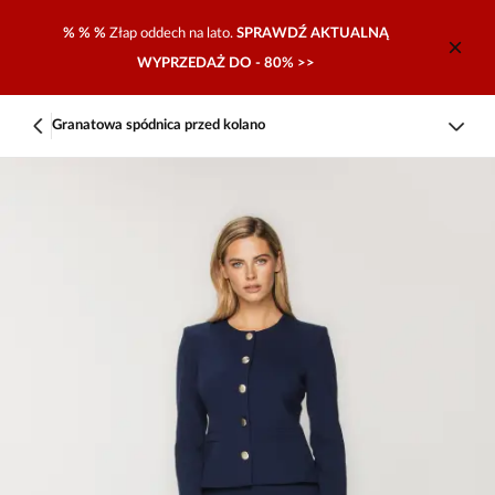
% % %
Złap oddech na lato.
SPRAWDŹ AKTUALNĄ
WYPRZEDAŻ DO - 80% >>
Granatowa spódnica przed kolano