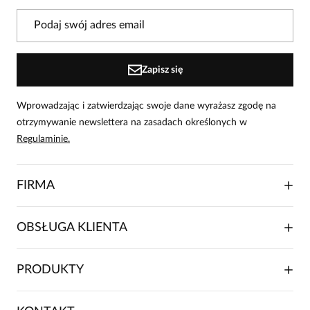
Powiadomienie
W naszej witrynie opinie mogą dodawać tylko
osoby, które zakupiły produkt.
Dodaj opinię
Zapisz się
Wprowadzając i zatwierdzając swoje dane wyrażasz zgodę na
otrzymywanie newslettera na zasadach określonych w
Regulaminie.
FIRMA
O NAS
OBSŁUGA KLIENTA
RELACJE INWESTORSKIE
WSPÓŁPRACA HANDLOWA
SKŁADANIE ZAMÓWIENIA
PRODUKTY
FRANCZYZA
DOSTAWA I PŁATNOŚCI
KARIERA
ZWROTY I REKLAMACJE
BLOG
SUKIENKI