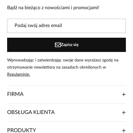
produkcie!
Bądź na bieżąco z nowościami i promocjami!
Powiadomienie
W naszej witrynie opinie mogą dodawać tylko
osoby, które zakupiły produkt.
Dodaj opinię
Zapisz się
Wprowadzając i zatwierdzając swoje dane wyrażasz zgodę na
otrzymywanie newslettera na zasadach określonych w
Regulaminie.
FIRMA
O NAS
OBSŁUGA KLIENTA
RELACJE INWESTORSKIE
WSPÓŁPRACA HANDLOWA
SKŁADANIE ZAMÓWIENIA
PRODUKTY
FRANCZYZA