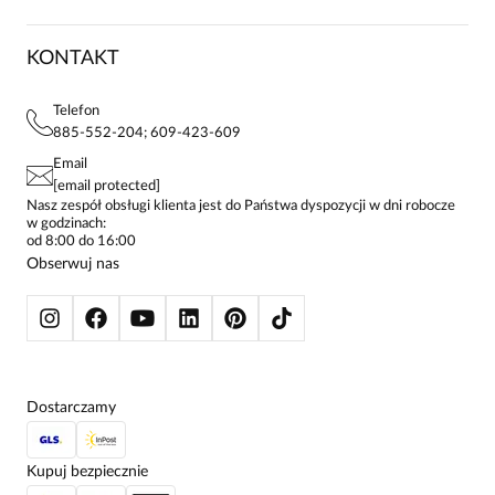
DOSTAWA I PŁATNOŚCI
KARIERA
ZWROTY I REKLAMACJE
BLOG
SUKIENKI
KONTAKT
FAQ
MAPA WITRYNY
BLUZKI DAMSKIE
REGULAMIN
PROJEKTY UE
TUNIKI
POLITYKA PRYWATNOŚCI
Telefon
KONTAKTY
KOSZULE DAMSKIE
885-552-204; 609-423-609
STREFA STAŁEGO KLIENTA
PAY PO - ZAPŁAĆ ZA 30 DNI
SPÓDNICE
Email
SPODNIE DAMSKIE
[email protected]
ŻAKIETY I MARYNARKI
Nasz zespół obsługi klienta jest do Państwa dyspozycji w dni robocze
w godzinach:
SWETRY
od 8:00 do 16:00
BLUZY
Obserwuj nas
KURTKI I PŁASZCZE
Dostarczamy
Kupuj bezpiecznie