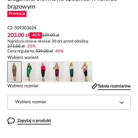
brązowym
Promocja
C2-309303624
203,00 zł
-
40
%
339,00 zł
Najniższa cena w okresie 30 dni przed obniżką:
271,00 zł
-
25
%
Cena regularna
:
339,00 zł
-
40
%
Wybierz wariant
Wybierz rozmiar
Tabela rozmiarów
Wybierz rozmiar
Zapytaj o produkt