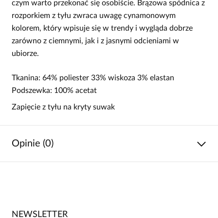
czym warto przekonać się osobiście. Brązowa spódnica z
rozporkiem z tyłu zwraca uwagę cynamonowym
kolorem, który wpisuje się w trendy i wygląda dobrze
zarówno z ciemnymi, jak i z jasnymi odcieniami w
ubiorze.
Tkanina: 64% poliester 33% wiskoza 3% elastan
Podszewka: 100% acetat
Zapięcie z tyłu na kryty suwak
Opinie (0)
Brak opinii
Jeszcze nikt nie ocenił tego produktu.
NEWSLETTER
Bądź pierwszą osobą, która podzieli się opinią o tym