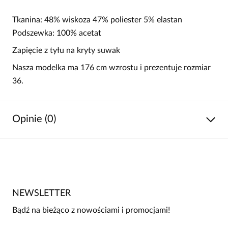
Tkanina: 48% wiskoza 47% poliester 5% elastan
Podszewka: 100% acetat
Zapięcie z tyłu na kryty suwak
Nasza modelka ma 176 cm wzrostu i prezentuje rozmiar
36.
Opinie (0)
Brak opinii
Jeszcze nikt nie ocenił tego produktu.
NEWSLETTER
Bądź pierwszą osobą, która podzieli się opinią o tym
produkcie!
Bądź na bieżąco z nowościami i promocjami!
Powiadomienie