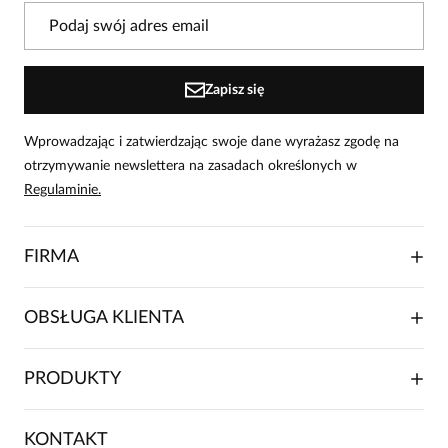
W naszej witrynie opinie mogą dodawać tylko
osoby, które zakupiły produkt.
Dodaj opinię
Zapisz się
Wprowadzając i zatwierdzając swoje dane wyrażasz zgodę na
otrzymywanie newslettera na zasadach określonych w
Regulaminie.
FIRMA
O NAS
OBSŁUGA KLIENTA
RELACJE INWESTORSKIE
WSPÓŁPRACA HANDLOWA
SKŁADANIE ZAMÓWIENIA
PRODUKTY
FRANCZYZA
DOSTAWA I PŁATNOŚCI
KARIERA
ZWROTY I REKLAMACJE
BLOG
SUKIENKI
KONTAKT
FAQ