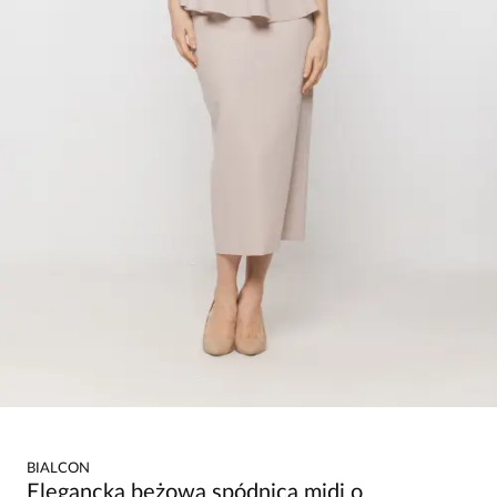
BIALCON
Elegancka beżowa spódnica midi o