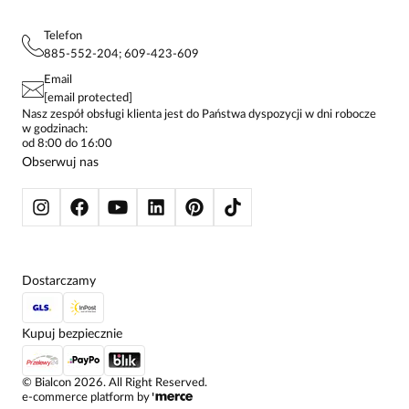
MAPA WITRYNY
BLUZKI DAMSKIE
REGULAMIN
PROJEKTY UE
TUNIKI
POLITYKA PRYWATNOŚCI
Telefon
KONTAKTY
KOSZULE DAMSKIE
885-552-204; 609-423-609
STREFA STAŁEGO KLIENTA
PAY PO - ZAPŁAĆ ZA 30 DNI
SPÓDNICE
Email
SPODNIE DAMSKIE
[email protected]
ŻAKIETY I MARYNARKI
Nasz zespół obsługi klienta jest do Państwa dyspozycji w dni robocze
w godzinach:
SWETRY
od 8:00 do 16:00
BLUZY
Obserwuj nas
KURTKI I PŁASZCZE
Dostarczamy
Kupuj bezpiecznie
©
Bialcon
2026
. All Right Reserved.
e-commerce platform by