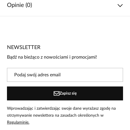
Opinie (0)
Brak opinii
Jeszcze nikt nie ocenił tego produktu.
NEWSLETTER
Bądź pierwszą osobą, która podzieli się opinią o tym
produkcie!
Bądź na bieżąco z nowościami i promocjami!
Powiadomienie
W naszej witrynie opinie mogą dodawać tylko
osoby, które zakupiły produkt.
Dodaj opinię
Zapisz się
Wprowadzając i zatwierdzając swoje dane wyrażasz zgodę na
otrzymywanie newslettera na zasadach określonych w
Regulaminie.