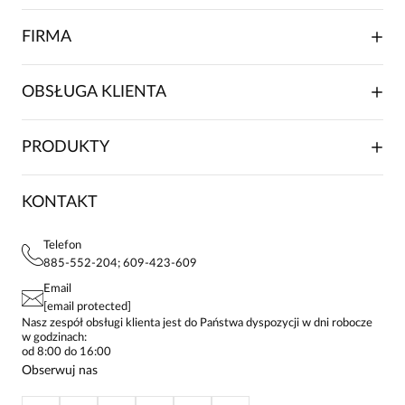
FIRMA
O NAS
OBSŁUGA KLIENTA
RELACJE INWESTORSKIE
WSPÓŁPRACA HANDLOWA
SKŁADANIE ZAMÓWIENIA
PRODUKTY
FRANCZYZA
DOSTAWA I PŁATNOŚCI
KARIERA
ZWROTY I REKLAMACJE
BLOG
SUKIENKI
KONTAKT
FAQ
MAPA WITRYNY
BLUZKI DAMSKIE
REGULAMIN
PROJEKTY UE
TUNIKI
POLITYKA PRYWATNOŚCI
Telefon
KONTAKTY
KOSZULE DAMSKIE
885-552-204; 609-423-609
STREFA STAŁEGO KLIENTA
PAY PO - ZAPŁAĆ ZA 30 DNI
SPÓDNICE
Email
SPODNIE DAMSKIE
[email protected]
ŻAKIETY I MARYNARKI
Nasz zespół obsługi klienta jest do Państwa dyspozycji w dni robocze
w godzinach:
SWETRY
od 8:00 do 16:00
BLUZY
Obserwuj nas
KURTKI I PŁASZCZE