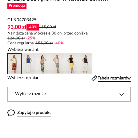
Promocja
C1-904703425
93,00 zł
-
40
%
155,00 zł
Najniższa cena w okresie 30 dni przed obniżką:
124,00 zł
-
25
%
Cena regularna
:
155,00 zł
-
40
%
Wybierz wariant
Wybierz rozmiar
Tabela rozmiarów
Wybierz rozmiar
Zapytaj o produkt