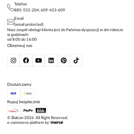
PROJEKTY UE
TUNIKI
POLITYKA PRYWATNOŚCI
Telefon
KONTAKTY
KOSZULE DAMSKIE
885-552-204; 609-423-609
STREFA STAŁEGO KLIENTA
PAY PO - ZAPŁAĆ ZA 30 DNI
SPÓDNICE
Email
SPODNIE DAMSKIE
[email protected]
ŻAKIETY I MARYNARKI
Nasz zespół obsługi klienta jest do Państwa dyspozycji w dni robocze
w godzinach:
SWETRY
od 8:00 do 16:00
BLUZY
Obserwuj nas
KURTKI I PŁASZCZE
Dostarczamy
Kupuj bezpiecznie
©
Bialcon
2026
. All Right Reserved.
e-commerce platform by