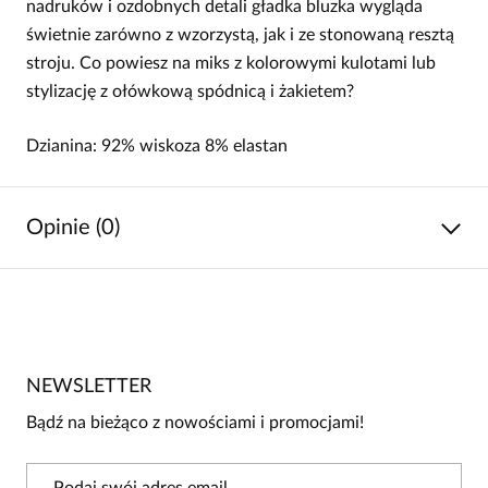
nadruków i ozdobnych detali gładka bluzka wygląda
świetnie zarówno z wzorzystą, jak i ze stonowaną resztą
stroju. Co powiesz na miks z kolorowymi kulotami lub
stylizację z ołówkową spódnicą i żakietem?
Dzianina: 92% wiskoza 8% elastan
Opinie (0)
Brak opinii
Jeszcze nikt nie ocenił tego produktu.
NEWSLETTER
Bądź pierwszą osobą, która podzieli się opinią o tym
produkcie!
Bądź na bieżąco z nowościami i promocjami!
Powiadomienie
W naszej witrynie opinie mogą dodawać tylko