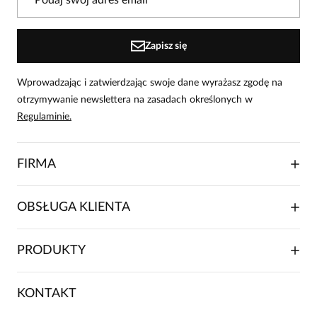
osoby, które zakupiły produkt.
Dodaj opinię
Zapisz się
Wprowadzając i zatwierdzając swoje dane wyrażasz zgodę na
otrzymywanie newslettera na zasadach określonych w
Regulaminie.
FIRMA
O NAS
OBSŁUGA KLIENTA
RELACJE INWESTORSKIE
WSPÓŁPRACA HANDLOWA
SKŁADANIE ZAMÓWIENIA
PRODUKTY
FRANCZYZA
DOSTAWA I PŁATNOŚCI
KARIERA
ZWROTY I REKLAMACJE
BLOG
SUKIENKI
KONTAKT
FAQ
MAPA WITRYNY
BLUZKI DAMSKIE
REGULAMIN