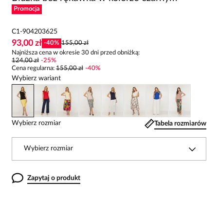
Promocja
C1-904203625
93,00 zł
-
40
%
155,00 zł
Najniższa cena w okresie 30 dni przed obniżką:
124,00 zł
-
25
%
Cena regularna
:
155,00 zł
-
40
%
Wybierz wariant
Wybierz rozmiar
Tabela rozmiarów
Wybierz rozmiar
Zapytaj o produkt