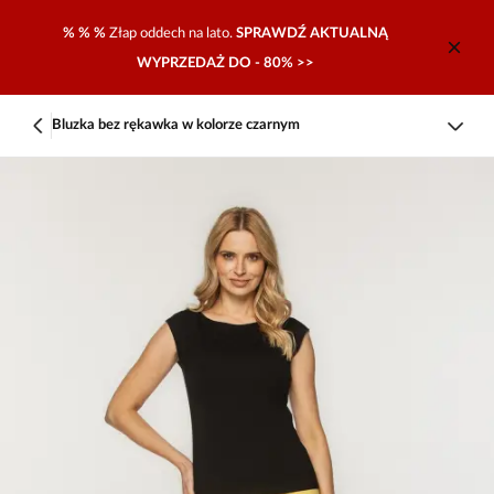
% % %
Złap oddech na lato.
SPRAWDŹ AKTUALNĄ
WYPRZEDAŻ DO - 80% >>
Bluzka bez rękawka w kolorze czarnym