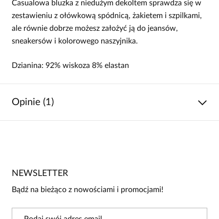
Casualowa bluzka z niedużym dekoltem sprawdza się w
zestawieniu z ołówkową spódnicą, żakietem i szpilkami,
ale równie dobrze możesz założyć ją do jeansów,
sneakersów i kolorowego naszyjnika.
Dzianina: 92% wiskoza 8% elastan
Opinie (1)
5
/
5
5
1
4
0
NEWSLETTER
3
0
Bądź na bieżąco z nowościami i promocjami!
2
0
1
0