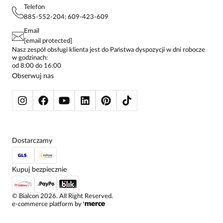
PROJEKTY UE
TUNIKI
POLITYKA PRYWATNOŚCI
Telefon
KONTAKTY
KOSZULE DAMSKIE
885-552-204; 609-423-609
STREFA STAŁEGO KLIENTA
PAY PO - ZAPŁAĆ ZA 30 DNI
SPÓDNICE
Email
SPODNIE DAMSKIE
[email protected]
ŻAKIETY I MARYNARKI
Nasz zespół obsługi klienta jest do Państwa dyspozycji w dni robocze
w godzinach:
SWETRY
od 8:00 do 16:00
BLUZY
Obserwuj nas
KURTKI I PŁASZCZE
Dostarczamy
Kupuj bezpiecznie
©
Bialcon
2026
. All Right Reserved.
e-commerce platform by