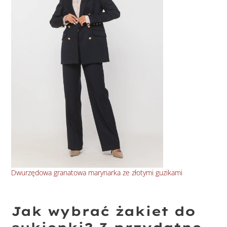
Dwurzędowa granatowa marynarka ze złotymi guzikami
Kla
Jak wybrać żakiet do