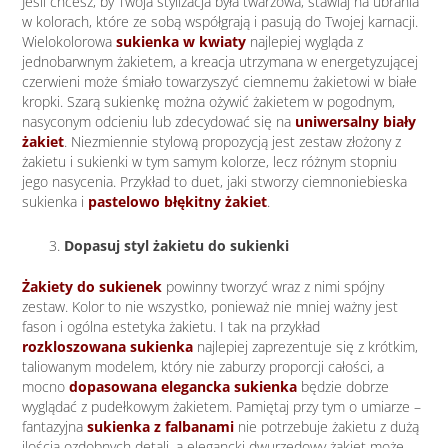
Jeśli chcesz, by Twoja stylizacja była twarzowa, stawiaj na ubrania
w kolorach, które ze sobą współgrają i pasują do Twojej karnacji.
Wielokolorowa
sukienka w kwiaty
najlepiej wygląda z
jednobarwnym żakietem, a kreacja utrzymana w energetyzującej
czerwieni może śmiało towarzyszyć ciemnemu żakietowi w białe
kropki. Szarą sukienkę można ożywić żakietem w pogodnym,
nasyconym odcieniu lub zdecydować się na
uniwersalny biały
żakiet
. Niezmiennie stylową propozycją jest zestaw złożony z
żakietu i sukienki w tym samym kolorze, lecz różnym stopniu
jego nasycenia. Przykład to duet, jaki stworzy ciemnoniebieska
sukienka i
pastelowo błękitny żakiet
.
Dopasuj styl żakietu do sukienki
Żakiety do sukienek
powinny tworzyć wraz z nimi spójny
zestaw. Kolor to nie wszystko, ponieważ nie mniej ważny jest
fason i ogólna estetyka żakietu. I tak na przykład
rozkloszowana sukienka
najlepiej zaprezentuje się z krótkim,
taliowanym modelem, który nie zaburzy proporcji całości, a
mocno
dopasowana elegancka sukienka
będzie dobrze
wyglądać z pudełkowym żakietem. Pamiętaj przy tym o umiarze –
fantazyjna
sukienka z falbanami
nie potrzebuje żakietu z dużą
ilością ozdobnych detali, a elegancki dwurzędowy żakiet może