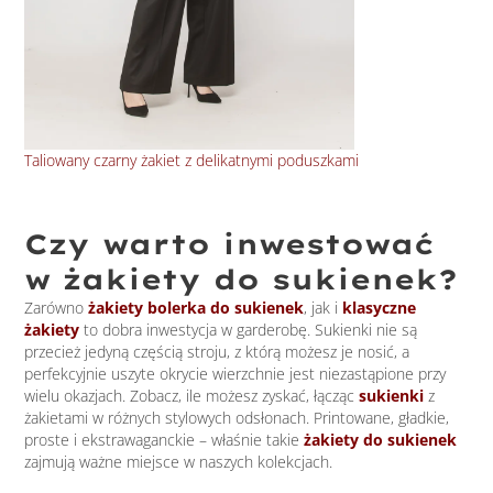
Taliowany czarny żakiet z delikatnymi poduszkami
Kla
Czy warto inwestować
w żakiety do sukienek?
Zarówno
żakiety bolerka do sukienek
, jak i
klasyczne
żakiety
to dobra inwestycja w garderobę. Sukienki nie są
przecież jedyną częścią stroju, z którą możesz je nosić, a
perfekcyjnie uszyte okrycie wierzchnie jest niezastąpione przy
wielu okazjach. Zobacz, ile możesz zyskać, łącząc
sukienki
z
żakietami w różnych stylowych odsłonach. Printowane, gładkie,
proste i ekstrawaganckie – właśnie takie
żakiety do sukienek
zajmują ważne miejsce w naszych kolekcjach.