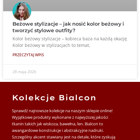
Beżowe stylizacje – jak nosić kolor beżowy i
tworzyć stylowe outfity?
Kolor beżowy stylizacje – kobieca baza na każdą okazję
Kolor beżowy w stylizacjach to temat,
PRZECZYTAJ WPIS
28 maja 2026
Kolekcje Bialcon
Sprawdź najnowsze kolekcje na naszym sklepie online!
Wyjątkowe produkty wykonane z najwyższej jakości
tkanin takich jak wiskoza, bawełna, len. Bialcon to
awangardowe konstrukcje i abstrakcyjne nadruki.
Szczególny akcent stawiany jest na detale, które zyskują