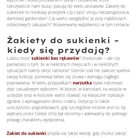
rzeczywiście nam służą i pasują do wielu zestawów. Żakiety do
sukienek to modowy przeżytek czy część stroju niezastąpiona w
damskiej garderobie? Czy warto uwzględnić je przy najbliższych
odzieżowych zakupach? Rozwiewamy wątpliwości w tym temacie.
Żakiety do sukienki –
kiedy się przydają?
Lubisz nosić
sukienki bez rękawów
? Doskonale – ale czy
pamiętasz o tym, że w niektórych miejscach i w niektórych
sytuacjach należy okryć ramiona? Szeroki szal nie zawsze spełnia
swoją funkcję, ponieważ łatwo się zsuwa i wymaga ciągłego
poprawiania. W wielu przypadkach
narzutka
bywa natomiast
zbyt casualowym wyborem. W biurze, w kancelarii, na wizycie w
urzędzie oraz w kościele warto stawiać na klasyczne stylizacje
zgodne z wymaganiami dress code’u. Dotyczy to także
uroczystości pogrzebowych, gdy szczególnie istotne jest to, by
wybrany przez Ciebie strój był skromny i adekwatny do pełnego
powagi charakteru wydarzenia.
Żakiet do sukienki
przyda się także wtedy, gdy chcesz zakryć