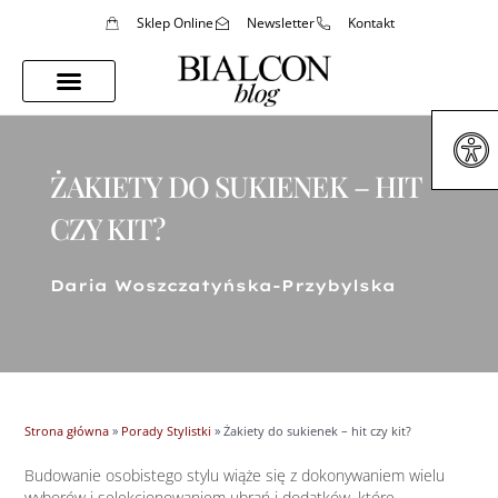
Sklep Online
Newsletter
Kontakt
Porady Stylistki
Styl Życia
ŻAKIETY DO SUKIENEK – HIT
CZY KIT?
Daria Woszczatyńska-Przybylska
Strona główna
»
Porady Stylistki
»
Żakiety do sukienek – hit czy kit?
Budowanie osobistego stylu wiąże się z dokonywaniem wielu
wyborów i selekcjonowaniem ubrań i dodatków, które