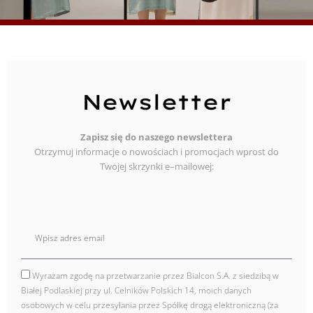
Newsletter
Zapisz się do naszego newslettera
Otrzymuj informacje o nowościach i promocjach wprost do
Twojej skrzynki e–mailowej:
E
mail
Wyrażam zgodę na przetwarzanie przez Bialcon S.A. z siedzibą w
zgoda
Białej Podlaskiej przy ul. Celników Polskich 14, moich danych
osobowych w celu przesyłania przez Spółkę drogą elektroniczną (za