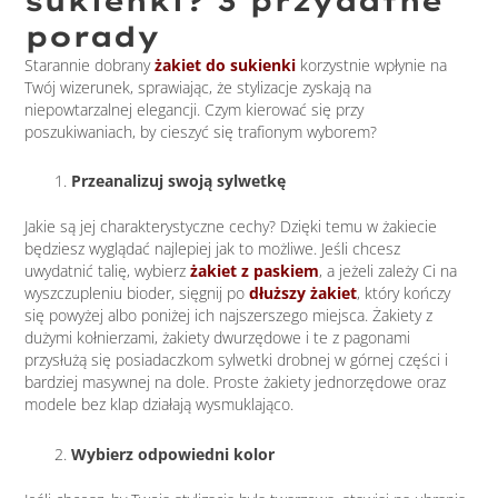
sukienki? 3 przydatne
porady
Starannie dobrany
żakiet do sukienki
korzystnie wpłynie na
Twój wizerunek, sprawiając, że stylizacje zyskają na
niepowtarzalnej elegancji. Czym kierować się przy
poszukiwaniach, by cieszyć się trafionym wyborem?
Przeanalizuj swoją sylwetkę
Jakie są jej charakterystyczne cechy? Dzięki temu w żakiecie
będziesz wyglądać najlepiej jak to możliwe. Jeśli chcesz
uwydatnić talię, wybierz
żakiet z paskiem
, a jeżeli zależy Ci na
wyszczupleniu bioder, sięgnij po
dłuższy żakiet
, który kończy
się powyżej albo poniżej ich najszerszego miejsca. Żakiety z
dużymi kołnierzami, żakiety dwurzędowe i te z pagonami
przysłużą się posiadaczkom sylwetki drobnej w górnej części i
bardziej masywnej na dole. Proste żakiety jednorzędowe oraz
modele bez klap działają wysmuklająco.
Wybierz odpowiedni kolor