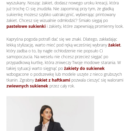
wyszukany. Nosząc żakiet, dodasz nowego uroku kreacji, która
już trochę Ci się znudziła. Nie zapominaj przy tym, że gładką
sukienkę możesz szybko uatrakcyjnić, wybierając printowany
żakiet. Chcesz się wizualnie odmłodzić? Śmiało sięgaj po
pastelowe sukienki
i żakiety, które zapewniają promienny look.
Kapryśna pogoda potrafi dać się we znaki. Dlatego, zakładając
lekką stylizację, warto mieć pod ręką wcześniej wybrany
żakiet
,
który zadba o to, by nagłe ochłodzenie nie popsuło Ci
samopoczucia. Na weselu nie chcesz przecież sięgać po
przypadkową kurtkę, która zniweczy Twoje modowe starania. W
takiej sytuacji warto sięgnąć po
żakiety do sukienek
wzbogacone o podszewkę lub modele uszyte z nieco grubszych
tkanin. Zgrabny
żakiet z haftkami
pozwala cieszyć się walorami
zwiewnych sukienek
przez cały rok.