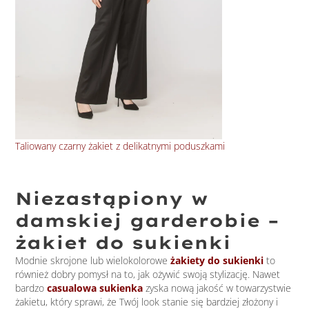
Taliowany czarny żakiet z delikatnymi poduszkami
Bły
Niezastąpiony w
damskiej garderobie –
żakiet do sukienki
Modnie skrojone lub wielokolorowe
żakiety do sukienki
to
również dobry pomysł na to, jak ożywić swoją stylizację. Nawet
bardzo
casualowa sukienka
zyska nową jakość w towarzystwie
żakietu, który sprawi, że Twój look stanie się bardziej złożony i