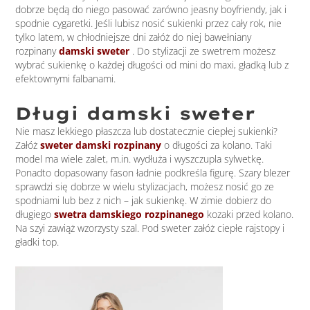
dobrze będą do niego pasować zarówno jeasny boyfriendy, jak i
spodnie cygaretki. Jeśli lubisz nosić sukienki przez cały rok, nie
tylko latem, w chłodniejsze dni załóż do niej bawełniany
rozpinany
damski sweter
. Do stylizacji ze swetrem możesz
wybrać sukienkę o każdej długości od mini do maxi, gładką lub z
efektownymi falbanami.
Długi damski
sweter
Nie masz lekkiego płaszcza lub dostatecznie ciepłej sukienki?
Załóż
sweter damski rozpinany
o długości za kolano. Taki
model ma wiele zalet, m.in. wydłuża i wyszczupla sylwetkę.
Ponadto dopasowany fason ładnie podkreśla figurę. Szary blezer
sprawdzi się dobrze w wielu stylizacjach, możesz nosić go ze
spodniami lub bez z nich – jak sukienkę. W zimie dobierz do
długiego
swetra damskiego rozpinanego
kozaki przed kolano.
Na szyi zawiąż wzorzysty szal. Pod sweter załóż ciepłe rajstopy i
gładki top.