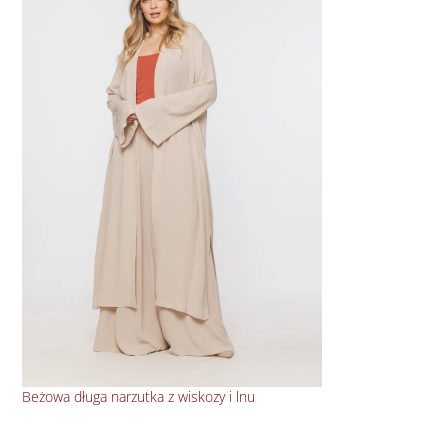
Beżowa długa narzutka z wiskozy i lnu
Baw