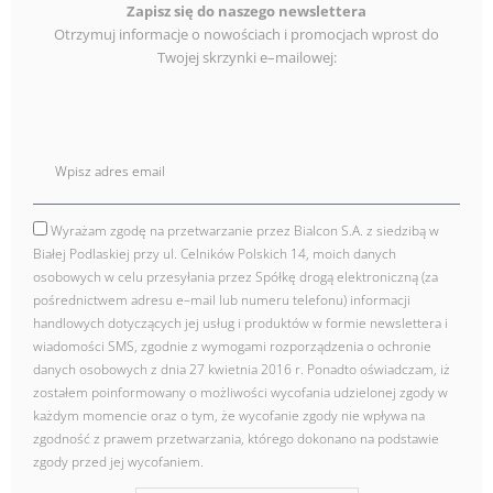
Zapisz się do naszego newslettera
Otrzymuj informacje o nowościach i promocjach wprost do
Twojej skrzynki e–mailowej:
E
mail
Wyrażam zgodę na przetwarzanie przez Bialcon S.A. z siedzibą w
zgoda
Białej Podlaskiej przy ul. Celników Polskich 14, moich danych
osobowych w celu przesyłania przez Spółkę drogą elektroniczną (za
pośrednictwem adresu e–mail lub numeru telefonu) informacji
handlowych dotyczących jej usług i produktów w formie newslettera i
wiadomości SMS, zgodnie z wymogami rozporządzenia o ochronie
danych osobowych z dnia 27 kwietnia 2016 r. Ponadto oświadczam, iż
zostałem poinformowany o możliwości wycofania udzielonej zgody w
każdym momencie oraz o tym, że wycofanie zgody nie wpływa na
zgodność z prawem przetwarzania, którego dokonano na podstawie
zgody przed jej wycofaniem.