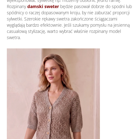
wyeksponować sylwetkę np. możemy odsłonić jedno ramię.
Rozpinany
damski
sweter
będzie pasował dobrze do spodni lub
spódnicy o raczej dopasowanym kroju, by nie zaburzać proporcji
sylwetki. Szerokie rękawy swetra zakończone ściągaczami
wyglądają bardzo efektownie. Jeśli szukamy pomysłu na jesienną
casualową stylizację, warto wybrać właśnie rozpinany model
swetra.