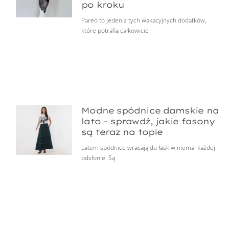
po kroku
Pareo to jeden z tych wakacyjnych dodatków,
które potrafią całkowicie
Modne spódnice damskie na
lato – sprawdź, jakie fasony
są teraz na topie
Latem spódnice wracają do łask w niemal każdej
odsłonie. Są