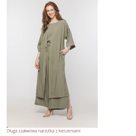
Długa szałwiowa narzutka z kieszeniami
Zwi