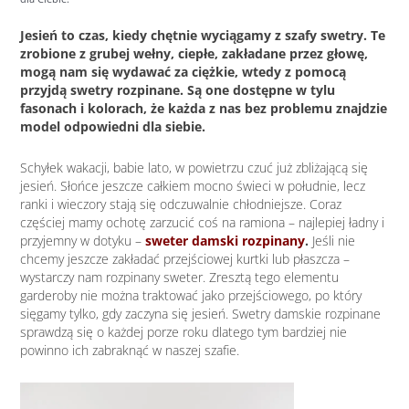
Jesień to czas, kiedy chętnie wyciągamy z szafy swetry. Te
zrobione z grubej wełny, ciepłe, zakładane przez głowę,
mogą nam się wydawać za ciężkie, wtedy z pomocą
przyjdą swetry rozpinane. Są one dostępne w tylu
fasonach i kolorach, że każda z nas bez problemu znajdzie
model odpowiedni dla siebie.
Schyłek wakacji, babie lato, w powietrzu czuć już zbliżającą się
jesień. Słońce jeszcze całkiem mocno świeci w południe, lecz
ranki i wieczory stają się odczuwalnie chłodniejsze. Coraz
częściej mamy ochotę zarzucić coś na ramiona – najlepiej ładny i
przyjemny w dotyku –
sweter damski rozpinany
.
Jeśli nie
chcemy jeszcze zakładać przejściowej kurtki lub płaszcza –
wystarczy nam rozpinany sweter. Zresztą tego elementu
garderoby nie można traktować jako przejściowego, po który
sięgamy tylko, gdy zaczyna się jesień. Swetry damskie rozpinane
sprawdzą się o każdej porze roku dlatego tym bardziej nie
powinno ich zabraknąć w naszej szafie.