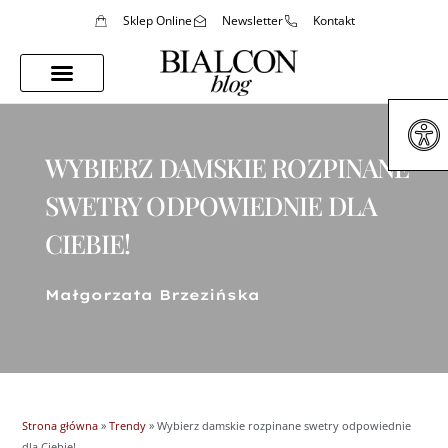
Sklep Online
Newsletter
Kontakt
Porady Stylistki
Styl Życia
WYBIERZ DAMSKIE ROZPINANE
SWETRY ODPOWIEDNIE DLA
CIEBIE!
Małgorzata Brzezińska
Strona główna
»
Trendy
»
Wybierz damskie rozpinane swetry odpowiednie
dla Ciebie!