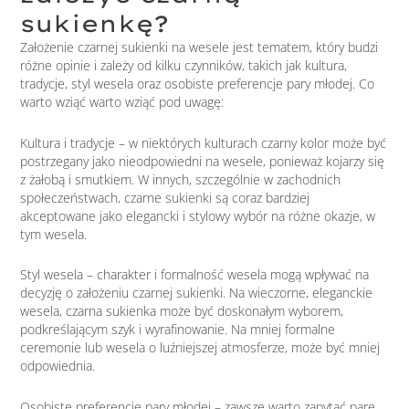
sukienkę?
Założenie czarnej sukienki na wesele jest tematem, który budzi
różne opinie i zależy od kilku czynników, takich jak kultura,
tradycje, styl wesela oraz osobiste preferencje pary młodej. Co
warto wziąć warto wziąć pod uwagę:
Kultura i tradycje – w niektórych kulturach czarny kolor może być
postrzegany jako nieodpowiedni na wesele, ponieważ kojarzy się
z żałobą i smutkiem. W innych, szczególnie w zachodnich
społeczeństwach, czarne sukienki są coraz bardziej
akceptowane jako elegancki i stylowy wybór na różne okazje, w
tym wesela.
Styl wesela – charakter i formalność wesela mogą wpływać na
decyzję o założeniu czarnej sukienki. Na wieczorne, eleganckie
wesela, czarna sukienka może być doskonałym wyborem,
podkreślającym szyk i wyrafinowanie. Na mniej formalne
ceremonie lub wesela o luźniejszej atmosferze, może być mniej
odpowiednia.
Osobiste preferencje pary młodej – zawsze warto zapytać parę