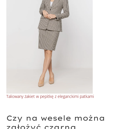
Taliowany żakiet w pepitkę z eleganckimi patkami
Sty
Czy na wesele można
założyć czarną