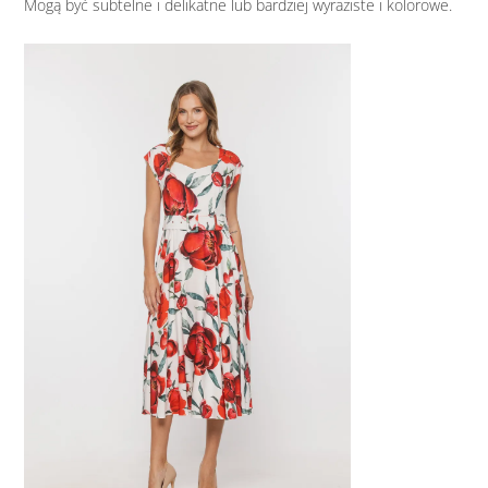
Mogą być subtelne i delikatne lub bardziej wyraziste i kolorowe.