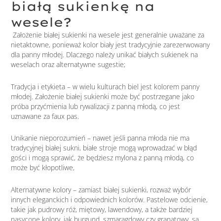
białą sukienkę na
wesele?
Założenie białej sukienki na wesele jest generalnie uważane za
nietaktowne, ponieważ kolor biały jest tradycyjnie zarezerwowany
dla panny młodej. Dlaczego należy unikać białych sukienek na
weselach oraz alternatywne sugestie;
Tradycja i etykieta – w wielu kulturach biel jest kolorem panny
młodej. Założenie białej sukienki może być postrzegane jako
próba przyćmienia lub rywalizacji z panną młodą, co jest
uznawane za faux pas.
Unikanie nieporozumień – nawet jeśli panna młoda nie ma
tradycyjnej białej sukni, białe stroje mogą wprowadzać w błąd
gości i mogą sprawić, że będziesz mylona z panną młodą, co
może być kłopotliwe,
Alternatywne kolory – zamiast białej sukienki, rozważ wybór
innych eleganckich i odpowiednich kolorów. Pastelowe odcienie,
takie jak pudrowy róż, miętowy, lawendowy, a także bardziej
nasycone kolory, jak burgund, szmaragdowy czy granatowy, są