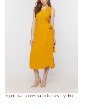
Kopertowa miodowa sukienka z wiskozy i lnu
Kop