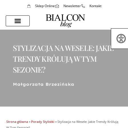
Sklep Online
Newsletter
Kontakt
Porady Stylistki
Styl Życia
STYLIZACJA NA WESELE: JAKIE
TRENDY KRÓLUJĄ W TYM
SEZONIE?
Małgorzata Brzezińska
Strona główna
»
Porady Stylistki
»
Stylizacja na Wesele: Jakie Trendy Królują
W Tym Sezonie?