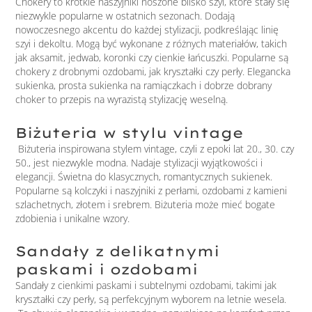
Chokery to krótkie naszyjniki noszone blisko szyi, które stały się
niezwykle popularne w ostatnich sezonach. Dodają
nowoczesnego akcentu do każdej stylizacji, podkreślając linię
szyi i dekoltu. Mogą być wykonane z różnych materiałów, takich
jak aksamit, jedwab, koronki czy cienkie łańcuszki. Popularne są
chokery z drobnymi ozdobami, jak kryształki czy perły. Elegancka
sukienka, prosta sukienka na ramiączkach i dobrze dobrany
choker to przepis na wyrazistą stylizację weselną.
Biżuteria w stylu vintage
Biżuteria inspirowana stylem vintage, czyli z epoki lat 20., 30. czy
50., jest niezwykle modna. Nadaje stylizacji wyjątkowości i
elegancji. Świetna do klasycznych, romantycznych sukienek.
Popularne są kolczyki i naszyjniki z perłami, ozdobami z kamieni
szlachetnych, złotem i srebrem. Biżuteria może mieć bogate
zdobienia i unikalne wzory.
Sandały z delikatnymi
paskami i ozdobami
Sandały z cienkimi paskami i subtelnymi ozdobami, takimi jak
kryształki czy perły, są perfekcyjnym wyborem na letnie wesela.