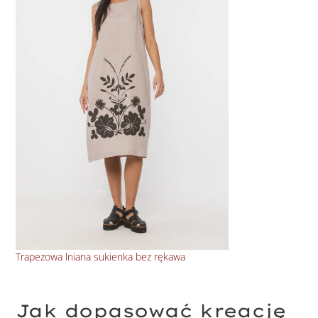
Trapezowa lniana sukienka bez rękawa
Kop
Jak dopasować kreację