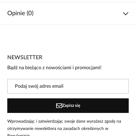
Opinie (0)
Brak opinii
Jeszcze nikt nie ocenił tego produktu.
NEWSLETTER
Bądź pierwszą osobą, która podzieli się opinią o tym
produkcie!
Bądź na bieżąco z nowościami i promocjami!
Powiadomienie
W naszej witrynie opinie mogą dodawać tylko
osoby, które zakupiły produkt.
Dodaj opinię
Zapisz się
Wprowadzając i zatwierdzając swoje dane wyrażasz zgodę na
otrzymywanie newslettera na zasadach określonych w