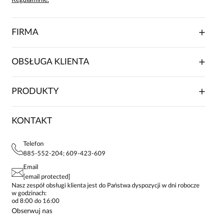
Regulaminie.
FIRMA
O NAS
OBSŁUGA KLIENTA
RELACJE INWESTORSKIE
WSPÓŁPRACA HANDLOWA
SKŁADANIE ZAMÓWIENIA
PRODUKTY
FRANCZYZA
DOSTAWA I PŁATNOŚCI
KARIERA
ZWROTY I REKLAMACJE
BLOG
SUKIENKI
KONTAKT
FAQ
MAPA WITRYNY
BLUZKI DAMSKIE
REGULAMIN
PROJEKTY UE
TUNIKI
POLITYKA PRYWATNOŚCI
Telefon
KONTAKTY
KOSZULE DAMSKIE
885-552-204; 609-423-609
STREFA STAŁEGO KLIENTA
PAY PO - ZAPŁAĆ ZA 30 DNI
SPÓDNICE
Email
SPODNIE DAMSKIE
[email protected]
ŻAKIETY I MARYNARKI
Nasz zespół obsługi klienta jest do Państwa dyspozycji w dni robocze
w godzinach:
SWETRY
od 8:00 do 16:00
BLUZY
Obserwuj nas