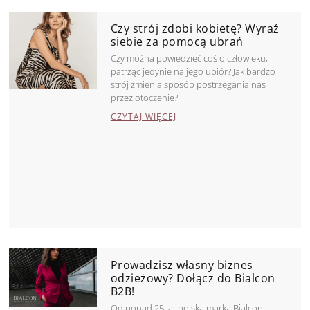
Czy strój zdobi kobietę? Wyraź
siebie za pomocą ubrań
Czy można powiedzieć coś o człowieku,
patrząc jedynie na jego ubiór? Jak bardzo
strój zmienia sposób postrzegania nas
przez otoczenie?
CZYTAJ WIĘCEJ
Prowadzisz własny biznes
odzieżowy? Dołącz do Bialcon
B2B!
Od ponad 25 lat polska marka Bialcon