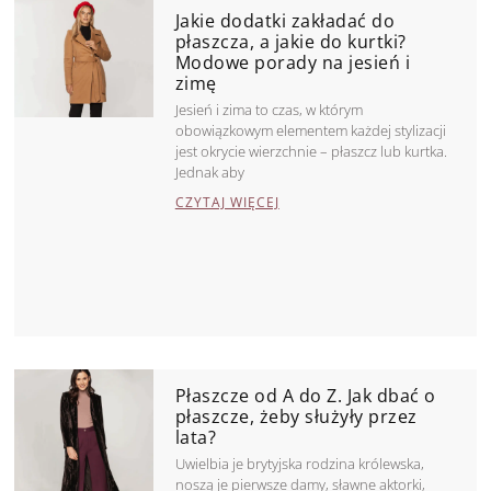
Jakie dodatki zakładać do
płaszcza, a jakie do kurtki?
Modowe porady na jesień i
zimę
Jesień i zima to czas, w którym
obowiązkowym elementem każdej stylizacji
jest okrycie wierzchnie – płaszcz lub kurtka.
Jednak aby
CZYTAJ WIĘCEJ
Płaszcze od A do Z. Jak dbać o
płaszcze, żeby służyły przez
lata?
Uwielbia je brytyjska rodzina królewska,
noszą je pierwsze damy, sławne aktorki,