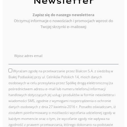
Newsletter
Zapisz się do naszego newslettera
Otrzymuj informacje o nowościach i promocjach wprost do
Twojej skrzynki e–mailowej:
E
mail
Wyrażam zgodę na przetwarzanie przez Bialcon S.A. z siedzibą w
zgoda
Białej Podlaskiej przy ul. Celników Polskich 14, moich danych
osobowych w celu przesyłania przez Spółkę drogą elektroniczną (za
pośrednictwem adresu e–mail lub numeru telefonu) informacji
handlowych dotyczących jej usług i produktów w formie newslettera i
wiadomości SMS, zgodnie z wymogami rozporządzenia o ochronie
danych osobowych z dnia 27 kwietnia 2016 r. Ponadto oświadczam, iż
zostałem poinformowany o możliwości wycofania udzielonej zgody w
każdym momencie oraz o tym, że wycofanie zgody nie wpływa na
zgodność z prawem przetwarzania, którego dokonano na podstawie