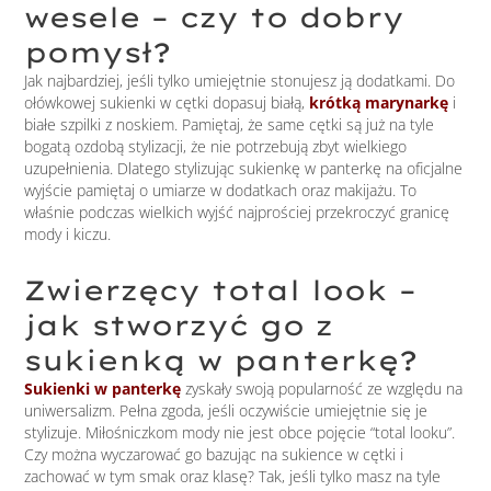
wesele – czy to dobry
pomysł?
Jak najbardziej, jeśli tylko umiejętnie stonujesz ją dodatkami. Do
ołówkowej sukienki w cętki dopasuj białą,
krótką marynarkę
i
białe szpilki z noskiem. Pamiętaj, że same cętki są już na tyle
bogatą ozdobą stylizacji, że nie potrzebują zbyt wielkiego
uzupełnienia. Dlatego stylizując sukienkę w panterkę na oficjalne
wyjście pamiętaj o umiarze w dodatkach oraz makijażu. To
właśnie podczas wielkich wyjść najprościej przekroczyć granicę
mody i kiczu.
Zwierzęcy total look –
jak stworzyć go z
sukienką w panterkę?
Sukienki w panterkę
zyskały swoją popularność ze względu na
uniwersalizm. Pełna zgoda, jeśli oczywiście umiejętnie się je
stylizuje. Miłośniczkom mody nie jest obce pojęcie “total looku”.
Czy można wyczarować go bazując na sukience w cętki i
zachować w tym smak oraz klasę? Tak, jeśli tylko masz na tyle