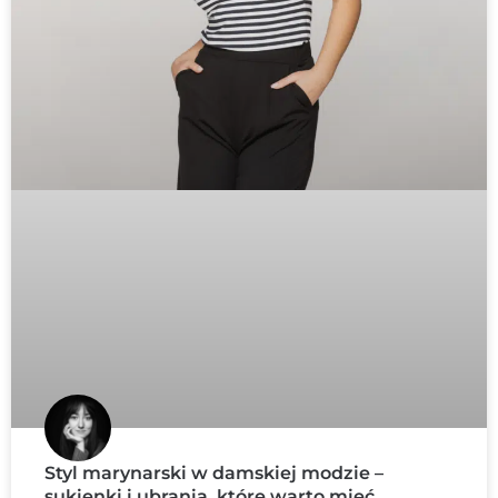
Styl marynarski w damskiej modzie –
sukienki i ubrania, które warto mieć