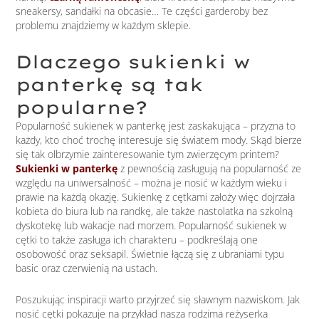
sneakersy, sandałki na obcasie… Te części garderoby bez
problemu znajdziemy w każdym sklepie.
Dlaczego sukienki w
panterkę są tak
popularne?
Popularność sukienek w panterkę jest zaskakująca – przyzna to
każdy, kto choć trochę interesuje się światem mody. Skąd bierze
się tak olbrzymie zainteresowanie tym zwierzęcym printem?
Sukienki w panterkę
z pewnością zasługują na popularność ze
względu na uniwersalność – można je nosić w każdym wieku i
prawie na każdą okazję. Sukienkę z cętkami założy więc dojrzała
kobieta do biura lub na randkę, ale także nastolatka na szkolną
dyskotekę lub wakacje nad morzem. Popularność sukienek w
cętki to także zasługa ich charakteru – podkreślają one
osobowość oraz seksapil. Świetnie łączą się z ubraniami typu
basic oraz czerwienią na ustach.
Poszukując inspiracji warto przyjrzeć się sławnym nazwiskom. Jak
nosić cętki pokazuje na przykład nasza rodzima reżyserka