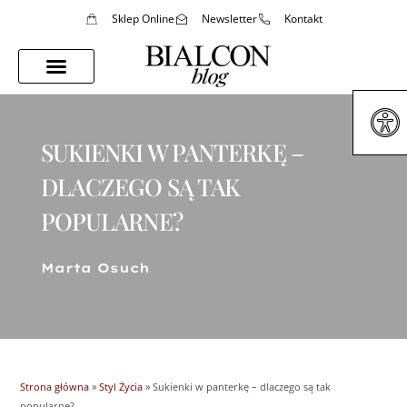
Sklep Online
Newsletter
Kontakt
Porady Stylistki
Styl Życia
SUKIENKI W PANTERKĘ –
DLACZEGO SĄ TAK
POPULARNE?
Marta Osuch
Strona główna
»
Styl Życia
»
Sukienki w panterkę – dlaczego są tak
popularne?