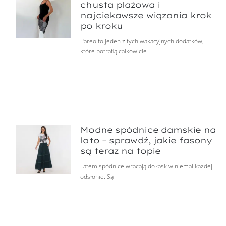
chusta plażowa i
najciekawsze wiązania krok
po kroku
Pareo to jeden z tych wakacyjnych dodatków,
które potrafią całkowicie
Modne spódnice damskie na
lato – sprawdź, jakie fasony
są teraz na topie
Latem spódnice wracają do łask w niemal każdej
odsłonie. Są