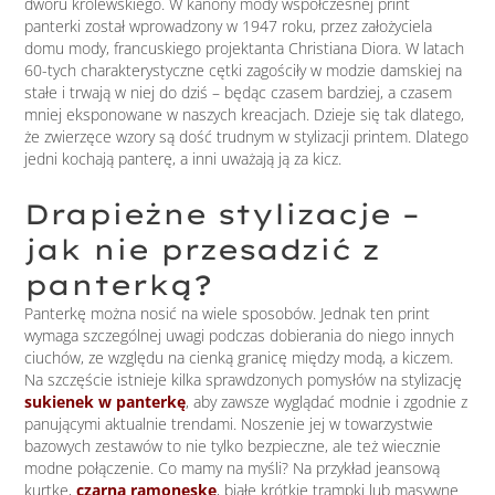
dworu królewskiego. W kanony mody współczesnej print
panterki został wprowadzony w 1947 roku, przez założyciela
domu mody, francuskiego projektanta Christiana Diora. W latach
60-tych charakterystyczne cętki zagościły w modzie damskiej na
stałe i trwają w niej do dziś – będąc czasem bardziej, a czasem
mniej eksponowane w naszych kreacjach. Dzieje się tak dlatego,
że zwierzęce wzory są dość trudnym w stylizacji printem. Dlatego
jedni kochają panterę, a inni uważają ją za kicz.
Drapieżne stylizacje –
jak nie przesadzić z
panterką?
Panterkę można nosić na wiele sposobów. Jednak ten print
wymaga szczególnej uwagi podczas dobierania do niego innych
ciuchów, ze względu na cienką granicę między modą, a kiczem.
Na szczęście istnieje kilka sprawdzonych pomysłów na stylizację
sukienek w panterkę
, aby zawsze wyglądać modnie i zgodnie z
panującymi aktualnie trendami. Noszenie jej w towarzystwie
bazowych zestawów to nie tylko bezpieczne, ale też wiecznie
modne połączenie. Co mamy na myśli? Na przykład jeansową
kurtkę,
czarną ramoneskę
, białe krótkie trampki lub masywne