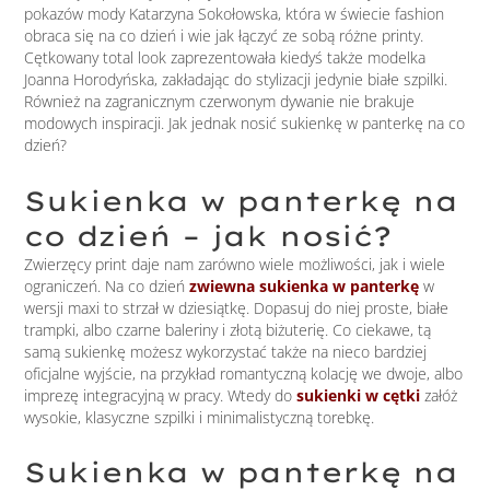
pokazów mody Katarzyna Sokołowska, która w świecie fashion
obraca się na co dzień i wie jak łączyć ze sobą różne printy.
Cętkowany total look zaprezentowała kiedyś także modelka
Joanna Horodyńska, zakładając do stylizacji jedynie białe szpilki.
Również na zagranicznym czerwonym dywanie nie brakuje
modowych inspiracji. Jak jednak nosić sukienkę w panterkę na co
dzień?
Sukienka w panterkę na
co dzień – jak nosić?
Zwierzęcy print daje nam zarówno wiele możliwości, jak i wiele
ograniczeń. Na co dzień
zwiewna sukienka w panterkę
w
wersji maxi to strzał w dziesiątkę. Dopasuj do niej proste, białe
trampki, albo czarne baleriny i złotą biżuterię. Co ciekawe, tą
samą sukienkę możesz wykorzystać także na nieco bardziej
oficjalne wyjście, na przykład romantyczną kolację we dwoje, albo
imprezę integracyjną w pracy. Wtedy do
sukienki w cętki
załóż
wysokie, klasyczne szpilki i minimalistyczną torebkę.
Sukienka w panterkę na