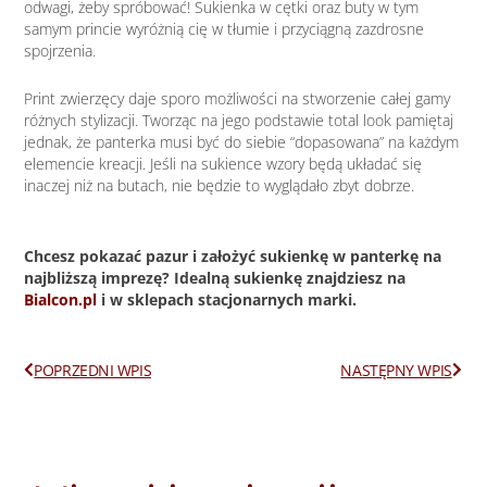
odwagi, żeby spróbować! Sukienka w cętki oraz buty w tym
samym princie wyróżnią cię w tłumie i przyciągną zazdrosne
spojrzenia.
Print zwierzęcy daje sporo możliwości na stworzenie całej gamy
różnych stylizacji. Tworząc na jego podstawie total look pamiętaj
jednak, że panterka musi być do siebie “dopasowana” na każdym
elemencie kreacji. Jeśli na sukience wzory będą układać się
inaczej niż na butach, nie będzie to wyglądało zbyt dobrze.
Chcesz pokazać pazur i założyć sukienkę w panterkę na
najbliższą imprezę? Idealną sukienkę znajdziesz na
Bialcon.pl
i w sklepach stacjonarnych marki.
Prev
Next
POPRZEDNI WPIS
NASTĘPNY WPIS