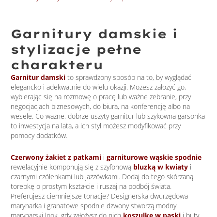
Garnitury damskie i
stylizacje pełne
charakteru
Garnitur damski
to sprawdzony sposób na to, by wyglądać
elegancko i adekwatnie do wielu okazji. Możesz założyć go,
wybierając się na rozmowę o pracę lub ważne zebranie, przy
negocjacjach biznesowych, do biura, na konferencję albo na
wesele. Co ważne, dobrze uszyty garnitur lub szykowna garsonka
to inwestycja na lata, a ich styl możesz modyfikować przy
pomocy dodatków.
Czerwony żakiet z patkami
i
garniturowe wąskie spodnie
rewelacyjnie komponują się z szyfonową
bluzką w kwiaty
i
czarnymi czółenkami lub jazzówkami. Dodaj do tego skórzaną
torebkę o prostym kształcie i ruszaj na podbój świata.
Preferujesz ciemniejsze tonacje? Designerska dwurzędowa
marynarka i granatowe spodnie dzwony stworzą modny
marynarski look, gdy założysz do nich
koszulkę w paski
i buty