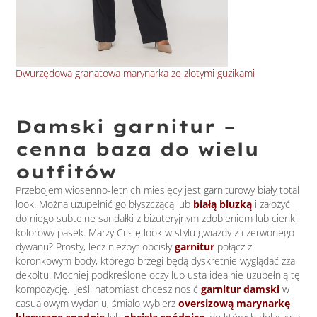
Dwurzędowa granatowa marynarka ze złotymi guzikami
Kla
Damski garnitur –
cenna baza do wielu
outfitów
Przebojem wiosenno-letnich miesięcy jest garniturowy biały total
look. Można uzupełnić go błyszczącą lub
białą bluzką
i założyć
do niego subtelne sandałki z biżuteryjnym zdobieniem lub cienki
kolorowy pasek. Marzy Ci się look w stylu gwiazdy z czerwonego
dywanu? Prosty, lecz niezbyt obcisły
garnitur
połącz z
koronkowym body, którego brzegi będą dyskretnie wyglądać zza
dekoltu. Mocniej podkreślone oczy lub usta idealnie uzupełnią tę
kompozycję. Jeśli natomiast chcesz nosić
garnitur damski
w
casualowym wydaniu, śmiało wybierz
oversizową marynarkę
i