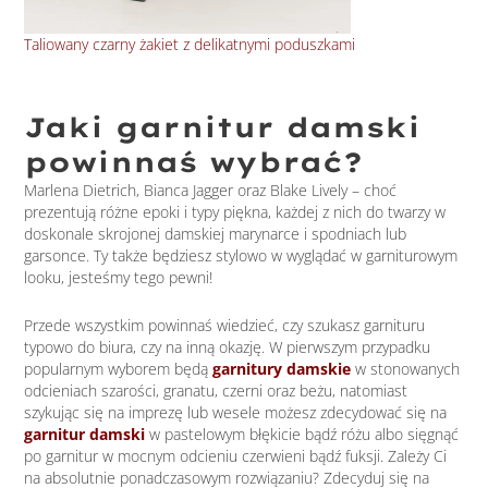
Taliowany czarny żakiet z delikatnymi poduszkami
Bły
Jaki garnitur damski
powinnaś wybrać?
Marlena Dietrich, Bianca Jagger oraz Blake Lively – choć
prezentują różne epoki i typy piękna, każdej z nich do twarzy w
doskonale skrojonej damskiej marynarce i spodniach lub
garsonce. Ty także będziesz stylowo w wyglądać w garniturowym
looku, jesteśmy tego pewni!
Przede wszystkim powinnaś wiedzieć, czy szukasz garnituru
typowo do biura, czy na inną okazję. W pierwszym przypadku
popularnym wyborem będą
garnitury damskie
w stonowanych
odcieniach szarości, granatu, czerni oraz beżu, natomiast
szykując się na imprezę lub wesele możesz zdecydować się na
garnitur damski
w pastelowym błękicie bądź różu albo sięgnąć
po garnitur w mocnym odcieniu czerwieni bądź fuksji. Zależy Ci
na absolutnie ponadczasowym rozwiązaniu? Zdecyduj się na