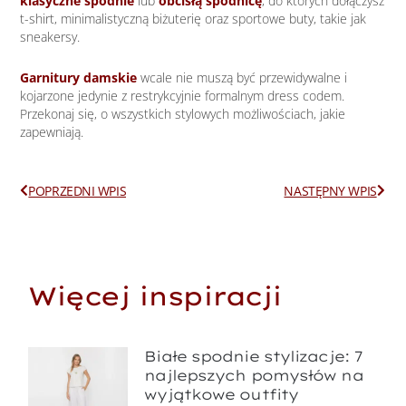
klasyczne spodnie
lub
obcisłą spódnicę
, do których dołączysz
t-shirt, minimalistyczną biżuterię oraz sportowe buty, takie jak
sneakersy.
Garnitury damskie
wcale nie muszą być przewidywalne i
kojarzone jedynie z restrykcyjnie formalnym dress codem.
Przekonaj się, o wszystkich stylowych możliwościach, jakie
zapewniają.
Prev
Next
POPRZEDNI WPIS
NASTĘPNY WPIS
Więcej inspiracji
Białe spodnie stylizacje: 7
najlepszych pomysłów na
wyjątkowe outfity