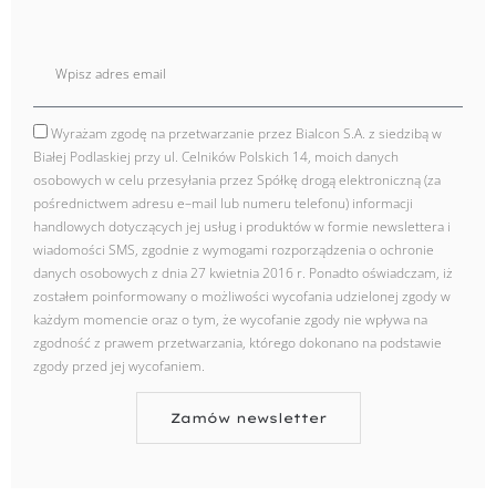
E
mail
Wyrażam zgodę na przetwarzanie przez Bialcon S.A. z siedzibą w
zgoda
Białej Podlaskiej przy ul. Celników Polskich 14, moich danych
osobowych w celu przesyłania przez Spółkę drogą elektroniczną (za
pośrednictwem adresu e–mail lub numeru telefonu) informacji
handlowych dotyczących jej usług i produktów w formie newslettera i
wiadomości SMS, zgodnie z wymogami rozporządzenia o ochronie
danych osobowych z dnia 27 kwietnia 2016 r. Ponadto oświadczam, iż
zostałem poinformowany o możliwości wycofania udzielonej zgody w
każdym momencie oraz o tym, że wycofanie zgody nie wpływa na
zgodność z prawem przetwarzania, którego dokonano na podstawie
zgody przed jej wycofaniem.
Zamów newsletter