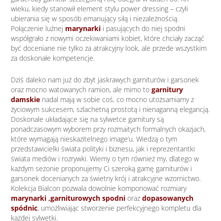
wieku, kiedy stanowił element stylu power dressing – czyli
ubierania się w sposób emanujący siłą i niezależnością.
Połączenie luźnej
marynarki
i pasujących do niej spodni
współgrało z nowymi oczekiwaniami kobiet, które chciały zacząć
być doceniane nie tylko za atrakcyjny look, ale przede wszystkim
za doskonałe kompetencje.
Dziś daleko nam już do zbyt jaskrawych garniturów i garsonek
oraz mocno watowanych ramion, ale mimo to
garnitury
damskie
nadal mają w sobie coś, co mocno utożsamiamy z
życiowym sukcesem, szlachetną prostotą i nienaganną elegancją.
Doskonale układające się na sylwetce garnitury są
ponadczasowym wyborem przy rozmaitych formalnych okazjach,
które wymagają nieskazitelnego image’u. Wiedzą o tym
przedstawicielki świata polityki i biznesu, jak i reprezentantki
świata mediów i rozrywki. Wiemy o tym również my, dlatego w
każdym sezonie proponujemy Ci szeroką gamę garniturów i
garsonek docenianych za świetny krój i atrakcyjne wzornictwo.
Kolekcja Bialcon pozwala dowolnie komponować rozmiary
marynarki
,
garniturowych spodni
oraz
dopasowanych
spódnic
, umożliwiając stworzenie perfekcyjnego kompletu dla
każdej sylwetki.