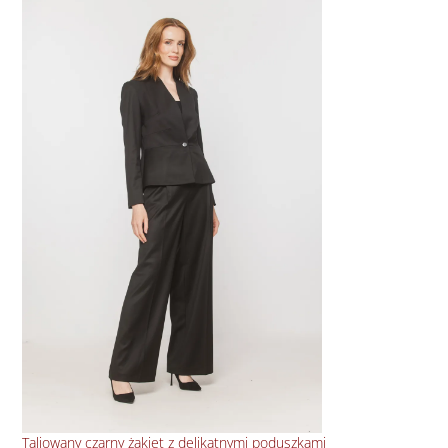
Taliowany czarny żakiet z delikatnymi poduszkami
Kró