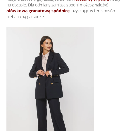
na obcasie. Dla odmiany zamiast spodni możesz nałożyć
ołówkową granatową spódnicę
, uzyskując w ten sposób
niebanalną garsonkę.