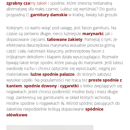
zgrabny cza
rny żakiet
i spodnie, które stworzą niebanalną
alternatywę dla małej czarnej. Lubisz się wyróżniać? Do gustu
przypadną Ci
garnitury damskie
w kratkę, kwiaty lub groszki.
Kolejnym, co warto wziąć pod uwagę, jest fason garnituru. Na
czasie są zarówno długie, nieco luźniejsze
marynarki
, jak i
dopasowane cięciami,
taliowane żakiety
. Pamiętaj o tym, że
efektowna dwurzędowa marynarka wizualnie poszerza górną
część ciała, natomiast klasyczny, jednorzędowy fason z
trójkątnym dekoltem i klapami działa wyszczuplająco. Rozmaite
bywają także kroje spodni, które pasują do marynarek. Jeśli lubisz
swobodę ruchu i chcesz optycznie się wyszczuplić, sięgnij po
materiałowe,
luźne spodnie palazzo
, do których założysz
wysokie szpilki. Na popularności nie tracą też
proste spodnie z
kantem
,
spodnie dzwony
i
cygaretki
o lekko zwężających się
nogawkach. Jeżeli chcesz podkreślić modne buty i masz długie
nogi, zainteresuj się garniturami, w skład których wchodzą
modne spodnie o nogawkach ⅞. Wśród spódnic pasujących do
żakietów niepodzielnie królują dopasowane
spódnice
ołówkowe
.