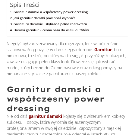
Spis Treści
Garnitur damski a współczesny power dressing
Jaki garnitur damski powinnaś wybrać?
Garnitury damskie i stylizacje pełne charakteru
Damski garnitur – cenna baza do wielu outfitów
Niegdyś był zarezerwowany dla mężczyzn, lecz współcześnie
stanowi ważną pozycję w damskiej garderobie.
Garnitur
, bo o
nim mowa, to strój, po który warto sięgać przy różnych okazjach,
zawsze osiągając pełen klasy look. Dowiedz się, jak wybrać
model, który będzie do Ciebie pasował oraz odkryj pomysły na
niebanalne stylizacje z garniturami z naszej kolekcji.
Garnitur damski a
współczesny power
dressing
Nie od dziś
garnitur damski
kojarzy się z wizerunkiem kobiety
sukcesu – osoby, która wyróżnia się autentycznym
profesjonalizmem w swojej dziedzinie. Zapożyczony z męskiej
garderoby garnitur szczególną rolę odegrał w latach 80. XX