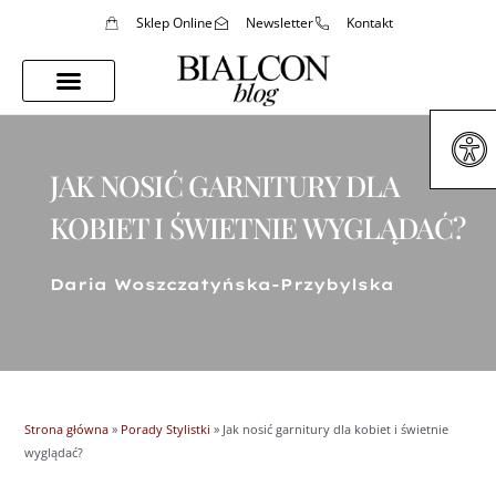
Sklep Online
Newsletter
Kontakt
Porady Stylistki
Styl Życia
JAK NOSIĆ GARNITURY DLA
KOBIET I ŚWIETNIE WYGLĄDAĆ?
Daria Woszczatyńska-Przybylska
Strona główna
»
Porady Stylistki
»
Jak nosić garnitury dla kobiet i świetnie
wyglądać?