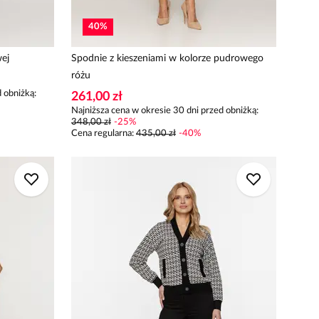
40
%
wej
Spodnie z kieszeniami w kolorze pudrowego
różu
 obniżką:
261,00 zł
Najniższa cena w okresie 30 dni przed obniżką:
348,00 zł
-
25
%
Cena regularna
:
435,00 zł
-
40
%