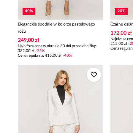
40
%
20
%
Eleganckie spodnie w kolorze pastelowego
Czarne dzian
różu
172,00 zł
Najniższa cen
249,00 zł
215,00 zł
-
2
Najniższa cena w okresie 30 dni przed obniżką:
Cena regular
332,00 zł
-
25
%
Cena regularna
:
415,00 zł
-
40
%