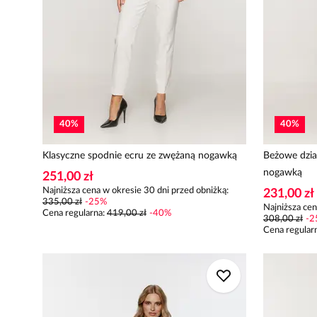
40
%
40
%
Klasyczne spodnie ecru ze zwężaną nogawką
Beżowe dzia
nogawką
251,00 zł
Najniższa cena w okresie 30 dni przed obniżką:
231,00 zł
335,00 zł
-
25
%
Najniższa cen
Cena regularna
:
419,00 zł
-
40
%
308,00 zł
-
2
Cena regular