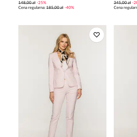
148,00 zł
-
25
%
345,00 zł
-
2
Cena regularna
:
185,00 zł
-
40
%
Cena regular