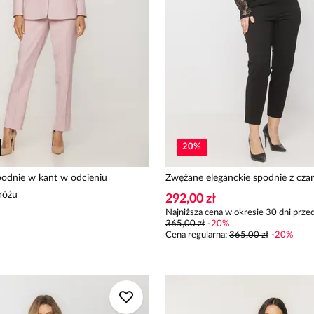
20
%
podnie w kant w odcieniu
Zwężane eleganckie spodnie z czar
różu
292,00 zł
Najniższa cena w okresie 30 dni przed
365,00 zł
-
20
%
Cena regularna
:
365,00 zł
-
20
%