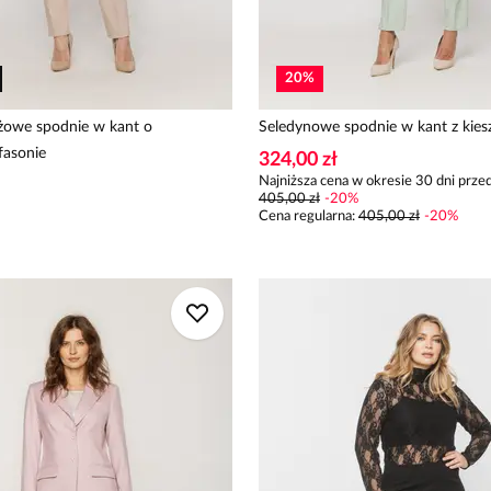
20
%
żowe spodnie w kant o
Seledynowe spodnie w kant z kies
fasonie
324,00 zł
Najniższa cena w okresie 30 dni przed
405,00 zł
-
20
%
Cena regularna
:
405,00 zł
-
20
%