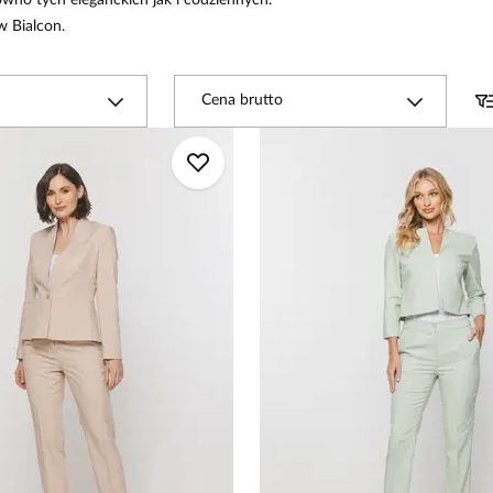
ówno tych eleganckich jak i codziennych.
 Bialcon.
Cena brutto