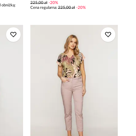
225,00 zł
-
20
%
 obniżką:
Cena regularna
:
225,00 zł
-
20
%