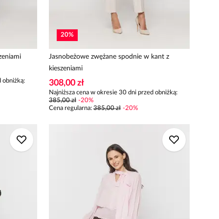
20
%
zeniami
Jasnobeżowe zwężane spodnie w kant z
kieszeniami
 obniżką:
308,00 zł
Najniższa cena w okresie 30 dni przed obniżką:
385,00 zł
-
20
%
Cena regularna
:
385,00 zł
-
20
%