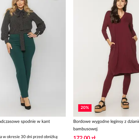
20
%
adczasowe spodnie w kant
Bordowe wygodne leginsy z dziani
bambusowej
a w okresie 30 dni przed obniżką:
172,00 zł