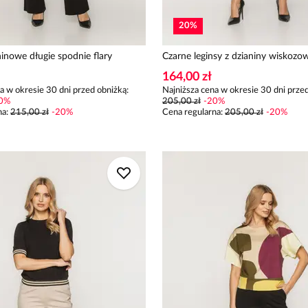
20
%
inowe długie spodnie flary
Czarne leginsy z dzianiny wiskozo
164,00 zł
a w okresie 30 dni przed obniżką:
Najniższa cena w okresie 30 dni przed
0
%
205,00 zł
-
20
%
na
:
215,00 zł
-
20
%
Cena regularna
:
205,00 zł
-
20
%