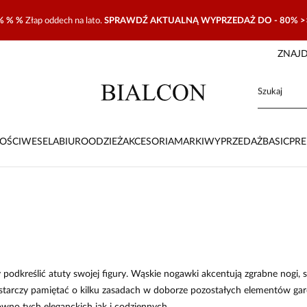
% % %
Złap oddech na lato.
SPRAWDŹ AKTUALNĄ WYPRZEDAŻ DO - 80% >
ZNAJD
OŚCI
WESELA
BIURO
ODZIEŻ
AKCESORIA
MARKI
WYPRZEDAŻ
BASIC
PR
dkreślić atuty swojej figury. Wąskie nogawki akcentują zgrabne nogi, stw
tarczy pamiętać o kilku zasadach w doborze pozostałych elementów gar