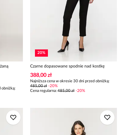
20
%
ężaną
Czarne dopasowane spodnie nad kostkę
388,00 zł
Najniższa cena w okresie 30 dni przed obniżką:
485,00 zł
-
20
%
 obniżką:
Cena regularna
:
485,00 zł
-
20
%