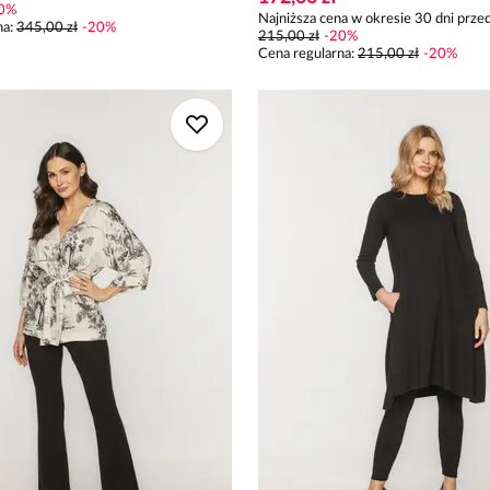
0
%
Najniższa cena w okresie 30 dni przed
na
:
345,00 zł
-
20
%
215,00 zł
-
20
%
Cena regularna
:
215,00 zł
-
20
%