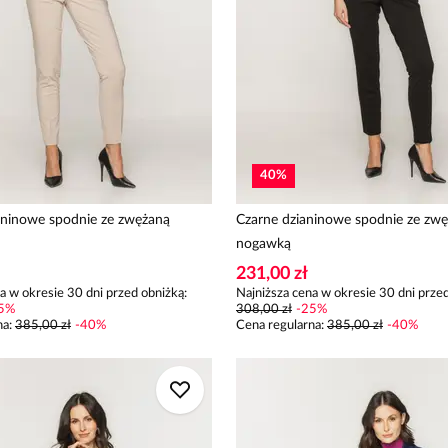
40
%
ninowe spodnie ze zwężaną
Czarne dzianinowe spodnie ze zw
nogawką
231,00 zł
a w okresie 30 dni przed obniżką:
Najniższa cena w okresie 30 dni przed
5
%
308,00 zł
-
25
%
na
:
385,00 zł
-
40
%
Cena regularna
:
385,00 zł
-
40
%