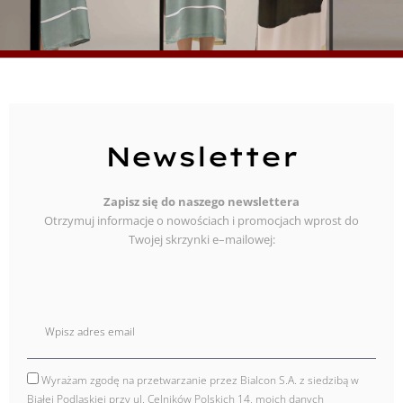
Newsletter
Zapisz się do naszego newslettera
Otrzymuj informacje o nowościach i promocjach wprost do
Twojej skrzynki e–mailowej:
E
mail
Wyrażam zgodę na przetwarzanie przez Bialcon S.A. z siedzibą w
zgoda
Białej Podlaskiej przy ul. Celników Polskich 14, moich danych