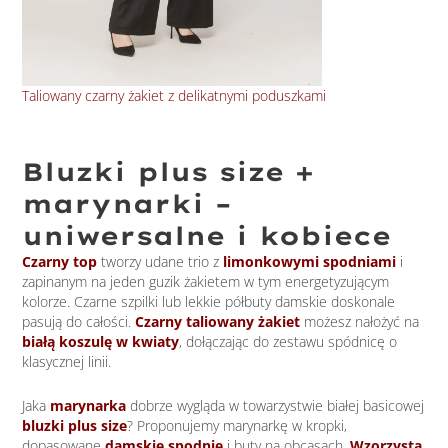
Taliowany czarny żakiet z delikatnymi poduszkami
Bły
Bluzki plus size +
marynarki –
uniwersalne i kobiece
Czarny top
tworzy udane trio z
limonkowymi spodniami
i
zapinanym na jeden guzik żakietem w tym energetyzującym
kolorze. Czarne szpilki lub lekkie półbuty damskie doskonale
pasują do całości.
Czarny taliowany żakiet
możesz nałożyć na
białą koszulę w kwiaty
, dołączając do zestawu spódnicę o
klasycznej linii.
Jaka
marynarka
dobrze wygląda w towarzystwie białej basicowej
bluzki plus size
? Proponujemy marynarkę w kropki,
dopasowane
damskie spodnie
i buty na obcasach.
Wzorzysta