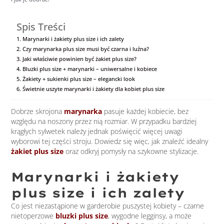
Spis Treści
Marynarki i żakiety plus size i ich zalety
Czy marynarka plus size musi być czarna i luźna?
Jaki właściwie powinien być żakiet plus size?
Bluzki plus size + marynarki – uniwersalne i kobiece
Żakiety + sukienki plus size – elegancki look
Świetnie uszyte marynarki i żakiety dla kobiet plus size
Dobrze skrojona
marynarka
pasuje każdej kobiecie, bez
względu na noszony przez nią rozmiar. W przypadku bardziej
krągłych sylwetek należy jednak poświęcić więcej uwagi
wyborowi tej części stroju. Dowiedz się więc, jak znaleźć idealny
żakiet plus size
oraz odkryj pomysły na szykowne stylizacje.
Marynarki i żakiety
plus size i ich zalety
Co jest niezastąpione w garderobie puszystej kobiety – czarne
nietoperzowe
bluzki plus size
, wygodne legginsy, a może