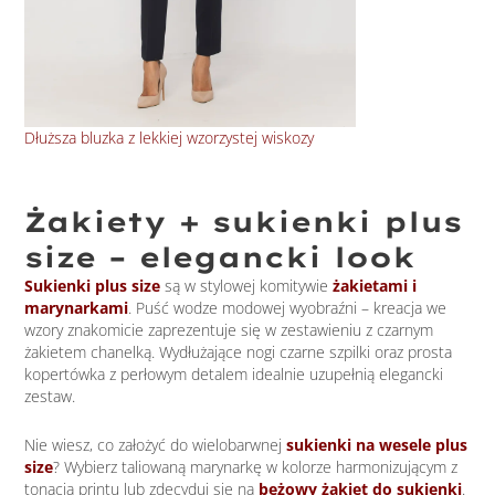
Dłuższa bluzka z lekkiej wzorzystej wiskozy
Let
Żakiety + sukienki plus
size – elegancki look
Sukienki plus size
są w stylowej komitywie
żakietami i
marynarkami
. Puść wodze modowej wyobraźni – kreacja we
wzory znakomicie zaprezentuje się w zestawieniu z czarnym
żakietem chanelką. Wydłużające nogi czarne szpilki oraz prosta
kopertówka z perłowym detalem idealnie uzupełnią elegancki
zestaw.
Nie wiesz, co założyć do wielobarwnej
sukienki na wesele plus
size
? Wybierz taliowaną marynarkę w kolorze harmonizującym z
tonacją printu lub zdecyduj się na
beżowy żakiet do sukienki
.