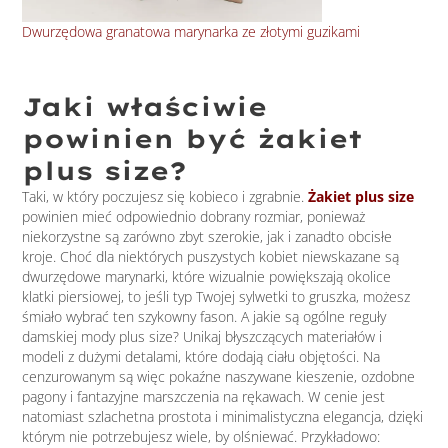
Dwurzędowa granatowa marynarka ze złotymi guzikami
Kla
Jaki właściwie
powinien być żakiet
plus size?
Taki, w który poczujesz się kobieco i zgrabnie.
Żakiet plus size
powinien mieć odpowiednio dobrany rozmiar, ponieważ
niekorzystne są zarówno zbyt szerokie, jak i zanadto obcisłe
kroje. Choć dla niektórych puszystych kobiet niewskazane są
dwurzędowe marynarki, które wizualnie powiększają okolice
klatki piersiowej, to jeśli typ Twojej sylwetki to gruszka, możesz
śmiało wybrać ten szykowny fason. A jakie są ogólne reguły
damskiej mody plus size? Unikaj błyszczących materiałów i
modeli z dużymi detalami, które dodają ciału objętości. Na
cenzurowanym są więc pokaźne naszywane kieszenie, ozdobne
pagony i fantazyjne marszczenia na rękawach. W cenie jest
natomiast szlachetna prostota i minimalistyczna elegancja, dzięki
którym nie potrzebujesz wiele, by olśniewać. Przykładowo: