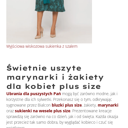
Wyjściowa wiskozowa sukienka z szalem
Cza
Świetnie uszyte
marynarki i żakiety
dla kobiet plus size
Ubr
ania dla puszystych Pań
mogą być zarówno modne, jak i
korzystne dla ich sylwetki. Przekonasz się o tym, odkrywając
sygnowane przez Bialcon
bluzki plus size
, żakiety,
marynarki
oraz
sukienki na wesele plus size
. Prezentowane kreacje
sprawdzą się zarówno na co dzień, jak i od święta. Każda okazja
jest przecież tak samo dobra, by wyglądać kobieco i czuć się
wyjątkowo.