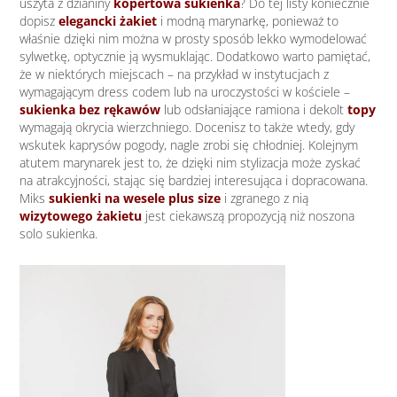
uszyta z dzianiny
kopertowa sukienka
? Do tej listy koniecznie
dopisz
elegancki żakiet
i modną marynarkę, ponieważ to
właśnie dzięki nim można w prosty sposób lekko wymodelować
sylwetkę, optycznie ją wysmuklając. Dodatkowo warto pamiętać,
że w niektórych miejscach – na przykład w instytucjach z
wymagającym dress codem lub na uroczystości w kościele –
sukienka bez rękawów
lub odsłaniające ramiona i dekolt
topy
wymagają okrycia wierzchniego. Docenisz to także wtedy, gdy
wskutek kaprysów pogody, nagle zrobi się chłodniej. Kolejnym
atutem marynarek jest to, że dzięki nim stylizacja może zyskać
na atrakcyjności, stając się bardziej interesująca i dopracowana.
Miks
sukienki na wesele plus size
i zgranego z nią
wizytowego żakietu
jest ciekawszą propozycją niż noszona
solo sukienka.