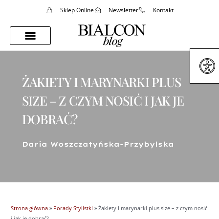
Sklep Online
Newsletter
Kontakt
Porady Stylistki
Styl Życia
ŻAKIETY I MARYNARKI PLUS
SIZE – Z CZYM NOSIĆ I JAK JE
DOBRAĆ?
Daria Woszczatyńska-Przybylska
Strona główna
»
Porady Stylistki
»
Żakiety i marynarki plus size – z czym nosić
i jak je dobrać?