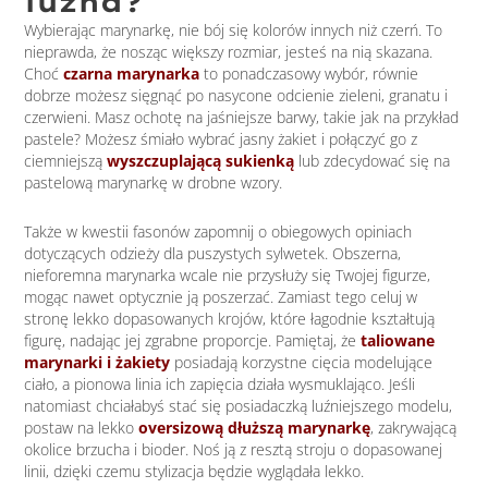
luźna?
Wybierając marynarkę, nie bój się kolorów innych niż czerń. To
nieprawda, że nosząc większy rozmiar, jesteś na nią skazana.
Choć
czarna marynarka
to ponadczasowy wybór, równie
dobrze możesz sięgnąć po nasycone odcienie zieleni, granatu i
czerwieni. Masz ochotę na jaśniejsze barwy, takie jak na przykład
pastele? Możesz śmiało wybrać jasny żakiet i połączyć go z
ciemniejszą
wyszczuplającą sukienką
lub zdecydować się na
pastelową marynarkę w drobne wzory.
Także w kwestii fasonów zapomnij o obiegowych opiniach
dotyczących odzieży dla puszystych sylwetek. Obszerna,
nieforemna marynarka wcale nie przysłuży się Twojej figurze,
mogąc nawet optycznie ją poszerzać. Zamiast tego celuj w
stronę lekko dopasowanych krojów, które łagodnie kształtują
figurę, nadając jej zgrabne proporcje. Pamiętaj, że
taliowane
marynarki i
żakiety
posiadają korzystne cięcia modelujące
ciało, a pionowa linia ich zapięcia działa wysmuklająco. Jeśli
natomiast chciałabyś stać się posiadaczką luźniejszego modelu,
postaw na lekko
oversizową dłuższą marynarkę
, zakrywającą
okolice brzucha i bioder. Noś ją z resztą stroju o dopasowanej
linii, dzięki czemu stylizacja będzie wyglądała lekko.