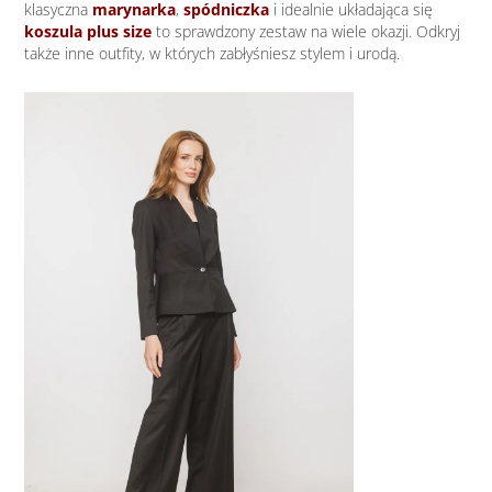
klasyczna
marynarka
,
spódniczka
i idealnie układająca się
koszula plus size
to sprawdzony zestaw na wiele okazji. Odkryj
także inne outfity, w których zabłyśniesz stylem i urodą.