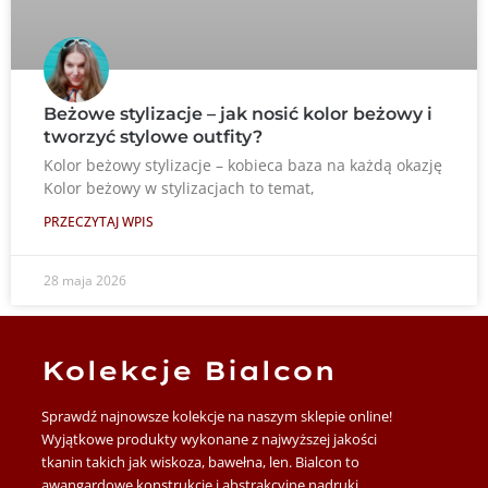
Beżowe stylizacje – jak nosić kolor beżowy i
tworzyć stylowe outfity?
Kolor beżowy stylizacje – kobieca baza na każdą okazję
Kolor beżowy w stylizacjach to temat,
PRZECZYTAJ WPIS
28 maja 2026
Kolekcje Bialcon
Sprawdź najnowsze kolekcje na naszym sklepie online!
Wyjątkowe produkty wykonane z najwyższej jakości
tkanin takich jak wiskoza, bawełna, len. Bialcon to
awangardowe konstrukcje i abstrakcyjne nadruki.