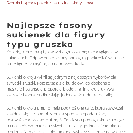
Szeroki brązowy pasek z naturalnej skóry licowej
Sze
Najlepsze fasony
sukienek dla figury
typu gruszka
Kobiety, które mają typ sylwetki gruszka, pięknie wyglądają w
sukienkach. Odpowiednie fasony pomagają podkreślać wszelkie
atuty figury i zakryć to, co nam przeszkadza.
Sukienki o kroju A-linii są jednym z najlepszych wyborów dla
sylwetki gruszki. Rozszerzają się ku dołowi, co doskonale
maskuje i balansuje proporcje bioder. Ta linia kroju ukrywa
szerokie biodra, podkreślając jednocześnie delikatną talię.
Sukienki o kroju Empire mają podkreśloną talię, która zazwyczaj
znajduje się tuż pod biustem, a spódnica opada luźno,
przeważnie w kształcie litery A. Ten fason pomaga skupić uwagę
na najcieńszym miejscu sylwetki, tuszując jednocześnie okolice
bioder. Jeśli masz szczupłe ramiona, wybierz sukienkę na wąskich