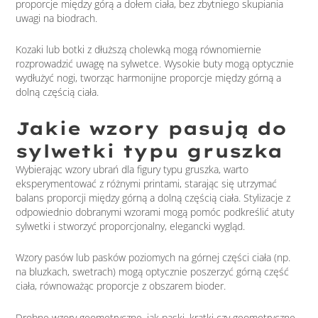
proporcje między górą a dołem ciała, bez zbytniego skupiania
uwagi na biodrach.
Kozaki lub botki z dłuższą cholewką mogą równomiernie
rozprowadzić uwagę na sylwetce. Wysokie buty mogą optycznie
wydłużyć nogi, tworząc harmonijne proporcje między górną a
dolną częścią ciała.
Jakie wzory pasują do
sylwetki typu gruszka
Wybierając wzory ubrań dla figury typu gruszka, warto
eksperymentować z różnymi printami, starając się utrzymać
balans proporcji między górną a dolną częścią ciała. Stylizacje z
odpowiednio dobranymi wzorami mogą pomóc podkreślić atuty
sylwetki i stworzyć proporcjonalny, elegancki wygląd.
Wzory pasów lub pasków poziomych na górnej części ciała (np.
na bluzkach, swetrach) mogą optycznie poszerzyć górną część
ciała, równoważąc proporcje z obszarem bioder.
Drobne wzory geometryczne, jak paski, kratki czy geometryczne