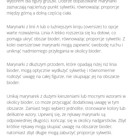
wyborem dla figury gruszki. Dobrze dopasowane marynarki
zaznaczają najcieńszy punkt sylwetki, równoważąc proporcje
między górną a dolną częścią ciała.
Marynarki z linii A lub o luźniejszym kroju (oversize) to opcje
warte rozważenia. Linia A lekko rozszerza się ku dołowi, co
pomaga ukryć obszar bioder, równoważąc proporcje sylwetki. Z
kolei oversize’owe marynarki mogą zapewnić swobodę ruchu i
uniknąć nadmiernego przylegania w okolicy bioder.
Marynarki z dłuższym przodem, które opadają niżej niż linia
bioder, mogą optycznie wydłużyć sylwetkę i równomiernie
rozłożyć uwagę na całej figurze, nie skupiając jej na obszarze
bioder.
Unikaj marynarek z dużymi kieszeniami lub mocnymi wzorami w
okolicy bioder, co może przyciągać dodatkową uwagę w tym
obszarze. Zamiast tego wybierz jednolite, stonowane kolory lub
delikatne wzory. Upewnij się, że rękawy marynarki są
odpowiedniej długości, kończąc się w okolicy nadgarstków. Zbyt
krótkie rękawy mogą skupiać uwagę na obszarze bioder,
natomiast zbyt długie mogą zaburzyć proporcje sylwetki.