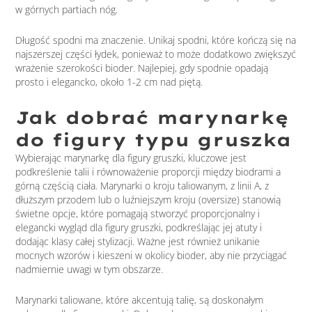
w górnych partiach nóg.
Długość spodni ma znaczenie. Unikaj spodni, które kończą się na
najszerszej części łydek, ponieważ to może dodatkowo zwiększyć
wrażenie szerokości bioder. Najlepiej, gdy spodnie opadają
prosto i elegancko, około 1-2 cm nad piętą.
Jak dobrać marynarkę
do figury typu gruszka
Wybierając marynarkę dla figury gruszki, kluczowe jest
podkreślenie talii i równoważenie proporcji między biodrami a
górną częścią ciała. Marynarki o kroju taliowanym, z linii A, z
dłuższym przodem lub o luźniejszym kroju (oversize) stanowią
świetne opcje, które pomagają stworzyć proporcjonalny i
elegancki wygląd dla figury gruszki, podkreślając jej atuty i
dodając klasy całej stylizacji. Ważne jest również unikanie
mocnych wzorów i kieszeni w okolicy bioder, aby nie przyciągać
nadmiernie uwagi w tym obszarze.
Marynarki taliowane, które akcentują talię, są doskonałym