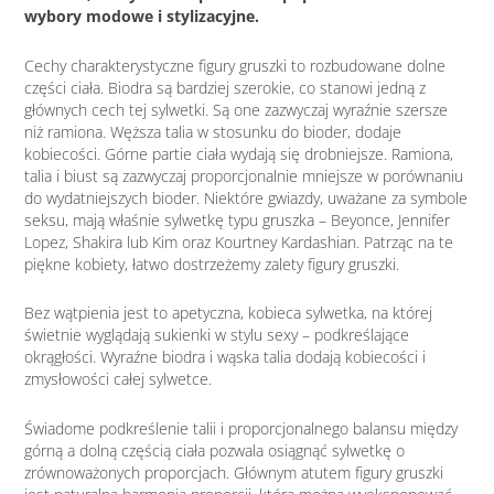
wybory modowe i stylizacyjne.
Cechy charakterystyczne figury gruszki to rozbudowane dolne
części ciała. Biodra są bardziej szerokie, co stanowi jedną z
głównych cech tej sylwetki. Są one zazwyczaj wyraźnie szersze
niż ramiona. Węższa talia w stosunku do bioder, dodaje
kobiecości. Górne partie ciała wydają się drobniejsze. Ramiona,
talia i biust są zazwyczaj proporcjonalnie mniejsze w porównaniu
do wydatniejszych bioder. Niektóre gwiazdy, uważane za symbole
seksu, mają właśnie sylwetkę typu gruszka – Beyonce, Jennifer
Lopez, Shakira lub Kim oraz Kourtney Kardashian. Patrząc na te
piękne kobiety, łatwo dostrzeżemy zalety figury gruszki.
Bez wątpienia jest to apetyczna, kobieca sylwetka, na której
świetnie wyglądają sukienki w stylu sexy – podkreślające
okrągłości. Wyraźne biodra i wąska talia dodają kobiecości i
zmysłowości całej sylwetce.
Świadome podkreślenie talii i proporcjonalnego balansu między
górną a dolną częścią ciała pozwala osiągnąć sylwetkę o
zrównoważonych proporcjach. Głównym atutem figury gruszki