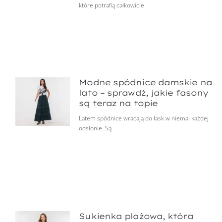
które potrafią całkowicie
Modne spódnice damskie na
lato – sprawdź, jakie fasony
są teraz na topie
Latem spódnice wracają do łask w niemal każdej
odsłonie. Są
Sukienka plażowa, która