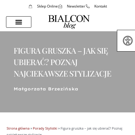
Sklep Online
Newsletter
Kontakt
Porady Stylistki
Styl Życia
FIGURA GRUSZKA – JAK SIĘ
UBIERAĆ? POZNAJ
NAJCIEKAWSZE STYLIZACJE
Małgorzata Brzezińska
Strona główna
»
Porady Stylistki
»
Figura gruszka – jak się ubierać? Poznaj
najciekawsze stylizacje