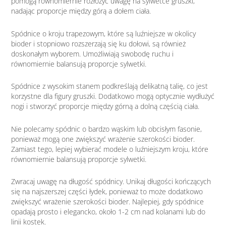
pomogą równomiernie rozłożyć uwagę na sylwetce gruszki,
nadając proporcje między górą a dołem ciała.
Spódnice o kroju trapezowym, które są luźniejsze w okolicy
bioder i stopniowo rozszerzają się ku dołowi, są również
doskonałym wyborem. Umożliwiają swobodę ruchu i
równomiernie balansują proporcje sylwetki.
Spódnice z wysokim stanem podkreślają delikatną talię, co jest
korzystne dla figury gruszki. Dodatkowo mogą optycznie wydłużyć
nogi i stworzyć proporcje między górną a dolną częścią ciała.
Nie polecamy spódnic o bardzo wąskim lub obcisłym fasonie,
ponieważ mogą one zwiększyć wrażenie szerokości bioder.
Zamiast tego, lepiej wybierać modele o luźniejszym kroju, które
równomiernie balansują proporcje sylwetki.
Zwracaj uwagę na długość spódnicy. Unikaj długości kończących
się na najszerszej części łydek, ponieważ to może dodatkowo
zwiększyć wrażenie szerokości bioder. Najlepiej, gdy spódnice
opadają prosto i elegancko, około 1-2 cm nad kolanami lub do
linii kostek.