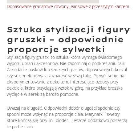
Dopasowane granatowe dzwony jeansowe z przeszytym kantem
Jea
Sztuka stylizacji figury
gruszki – odpowiednie
proporcje sylwetki
Stylizacja figury gruszki to sztuka, która wymaga świadomego
wyboru ubrań i akcesoriów. Nie zapominaj o podkreślaniu talii.
Zakładanie pasków lub szerszych pasów, dopasowanych koszul
czy sukienek pozwala zaznaczyć węższą talię. Pozwól sobie na
eksperymentowanie z dekoltem. Interesujące ozdoby przy
dekolcie, które przyciągają wzrok w górę, na przykład broszka,
wycięcie w serek są bardzo pomocne.
Uważaj na długość. Odpowiedni dobór długości spódnic czy
spodni może wpłynąć na proporcje ciała. Marynarki i swetry,
które kończą się przy linii bioder – jeszcze dodatkowo poszerzą
te partie ciała.