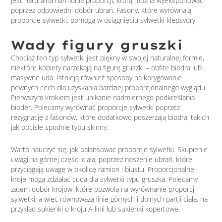
jest naturalna harmonia proporcji, którą można wyeksponować
poprzez odpowiedni dobór ubrań. Fasony, które wyrównają
proporcje sylwetki, pomogą w osiągnięciu sylwetki klepsydry.
Wady figury gruszki
Chociaż ten typ sylwetki jest piękny w swojej naturalnej formie,
niektóre kobiety narzekają na figurę gruszki – obfite biodra lub
masywne uda. Istnieją również sposoby na korygowanie
pewnych cech dla uzyskania bardziej proporcjonalnego wyglądu.
Pierwszym krokiem jest unikanie nadmiernego podkreślania
bioder. Polecamy wyrównać proporcje sylwetki poprzez
rezygnację z fasonów, które dodatkowo poszerzają biodra, takich
jak obcisłe spodnie typu skinny.
Warto nauczyć się, jak balansować proporcje sylwetki. Skupienie
uwagi na górnej części ciała, poprzez noszenie ubrań, które
przyciągają uwagę w okolicę ramion i biustu. Proporcjonalne
kroje mogą zdziałać cuda dla sylwetki typu gruszka. Polecamy
zatem dobór krojów, które pozwolą na wyrównanie proporcji
sylwetki, a więc równoważą linie górnych i dolnych partii ciała, na
przykład sukienki o kroju A-linii lub sukienki kopertowe.