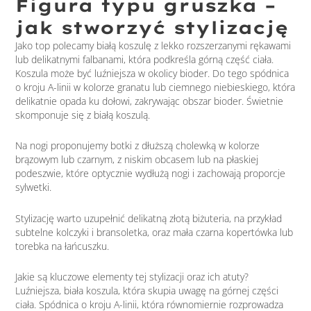
Figura typu gruszka –
jak stworzyć stylizację
Jako top polecamy białą koszulę z lekko rozszerzanymi rękawami
lub delikatnymi falbanami, która podkreśla górną część ciała.
Koszula może być luźniejsza w okolicy bioder. Do tego spódnica
o kroju A-linii w kolorze granatu lub ciemnego niebieskiego, która
delikatnie opada ku dołowi, zakrywając obszar bioder. Świetnie
skomponuje się z białą koszulą.
Na nogi proponujemy botki z dłuższą cholewką w kolorze
brązowym lub czarnym, z niskim obcasem lub na płaskiej
podeszwie, które optycznie wydłużą nogi i zachowają proporcje
sylwetki.
Stylizację warto uzupełnić delikatną złotą biżuteria, na przykład
subtelne kolczyki i bransoletka, oraz mała czarna kopertówka lub
torebka na łańcuszku.
Jakie są kluczowe elementy tej stylizacji oraz ich atuty?
Luźniejsza, biała koszula, która skupia uwagę na górnej części
ciała. Spódnica o kroju A-linii, która równomiernie rozprowadza