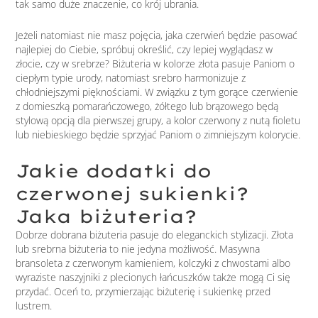
tak samo duże znaczenie, co krój ubrania.
Jeżeli natomiast nie masz pojęcia, jaka czerwień będzie pasować
najlepiej do Ciebie, spróbuj określić, czy lepiej wyglądasz w
złocie, czy w srebrze? Biżuteria w kolorze złota pasuje Paniom o
ciepłym typie urody, natomiast srebro harmonizuje z
chłodniejszymi pięknościami. W związku z tym gorące czerwienie
z domieszką pomarańczowego, żółtego lub brązowego będą
stylową opcją dla pierwszej grupy, a kolor czerwony z nutą fioletu
lub niebieskiego będzie sprzyjać Paniom o zimniejszym kolorycie.
Jakie dodatki do
czerwonej sukienki?
Jaka biżuteria?
Dobrze dobrana biżuteria pasuje do eleganckich stylizacji. Złota
lub srebrna biżuteria to nie jedyna możliwość. Masywna
bransoleta z czerwonym kamieniem, kolczyki z chwostami albo
wyraziste naszyjniki z plecionych łańcuszków także mogą Ci się
przydać. Oceń to, przymierzając biżuterię i sukienkę przed
lustrem.