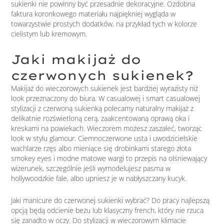
sukienki nie powinny być przesadnie dekoracyjne. Ozdobna
faktura koronkowego materiału najpiękniej wygląda w
towarzystwie prostych dodatków, na przykład tych w kolorze
cielistym lub kremowym.
Jaki makijaż do
czerwonych sukienek?
Makijaż do wieczorowych sukienek jest bardziej wyrazisty niż
look przeznaczony do biura. W casualowej i smart casualowej
stylizacji z czerwoną sukienką polecamy naturalny makijaż z
delikatnie rozświetloną cerą, zaakcentowaną oprawą oka i
kreskami na powiekach. Wieczorem możesz zaszaleć, tworząc
look w stylu glamour. Ciemnoczerwone usta i uwodzicielskie
wachlarze rzęs albo mieniące się drobinkami starego złota
smokey eyes i modne matowe wargi to przepis na olśniewający
wizerunek, szczególnie jeśli wymodelujesz pasma w
hollywoodzkie fale, albo upniesz je w nabłyszczany kucyk.
Jaki manicure do czerwonej sukienki wybrać? Do pracy najlepszą
opcją będą odcienie beżu lub klasyczny french, który nie rzuca
się zanadto w oczy. Do stylizacji w wieczorowym klimacie