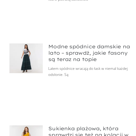
Modne spódnice damskie na
lato – sprawdź, jakie fasony
są teraz na topie
Latem spódnice wracają do łask w niemal każdej
odsłonie. Są
Sukienka plażowa, która
sprawdzi się też na kolacji w