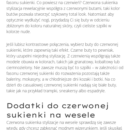
fasonu sukienki. Co powiesz na czerwień? Czerwona sukienka
stylizacja rewelacyjnie współgra z czerwonymi butami, taki kolor
butów pozwala stworzyć szykowny total look. Natomiast aby
optycznie wydłużyć nogi, przydadzą Ci się buty w odcieniu
zbliżonym do koloru naturalnej skóry, czyli cieliste szpilki w
kolorze nude.
Jeśli lubisz kontrastowe połączenia, wybierz buty do czerwonej
sukienki, które zapewnią taki efekt. Czarne buty to pewniak,
który uzupełni niejedną stylizację. Z czerwienią współgrają także
modele obuwia w kolorach, takich jak granatowy, kobaltowy lub
ciemnozielony. Nie zawsze muszą być to szpilki – w zależności od
fasonu czerwonej sukienki do rozważenia pozostają także
baleriny, mokasyny, a w chłodniejsze dni kozaki i botki. Na co
dzień do casualowej czerwonej sukienki nadają się białe buty,
takie jak na przykład trampki, sneakersy albo espadryle.
Dodatki do czerwonej
sukienki na wesele
Czerwona sukienka stylizacje na wesele sprawdzą się zawsze
wtedy, gdy chcesz zabłysnąć modnym wizerunkiem. Jeśli skusiłaś