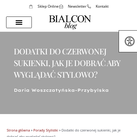
Sklep Online
Newsletter
Kontakt
Porady Stylistki
Styl Życia
DODATKI DO CZERWONEJ
SUKIENKI, JAK JE DOBRAĆ ABY
WYGLĄDAĆ STYLOWO?
Daria Woszczatyńska-Przybylska
Strona główna
»
Porady Stylistki
»
Dodatki do czerwonej sukienki, jak je
dobrać aby wyglądać stylowo?