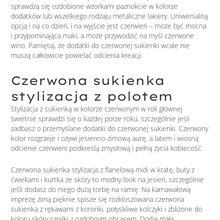
sprawdzą się ozdobione wzorkami paznokcie w kolorze
dodatków lub wszelkiego rodzaju metaliczne lakiery. Uniwersalną
opcją i na co dzień, i na wyjście jest czerwień – może być mocna
i przypominająca maki, a może przywodzić na myśl czerwone
wino. Pamiętaj, że dodatki do czerwonej sukienki wcale nie
muszą całkowicie powielać odcienia kreacji.
Czerwona sukienka
stylizacja z polotem
Stylizacja z sukienką w kolorze czerwonym w roli głównej
świetnie sprawdzi się o każdej porze roku, szczególnie jeśli
zadbasz o przemyślane dodatki do czerwonej sukienki. Czerwony
kolor rozgrzeje i ożywi jesienno-zimową aurę, a latem i wiosną
odcienie czerwieni podkreślą zmysłową i pełną życia kobiecość.
Czerwona sukienka stylizacja z flanelową midi w kratę, buty z
ćwiekami i kurtka ze skóry to modny look na jesień, szczególnie
jeśli dodasz do niego dużą torbę na ramię. Na karnawałową
imprezę zimą pięknie spisze się rozkloszowana czerwona
sukienka z rękawami z koronki, połyskliwe kolczyki i zbliżone do
koloru skóry szpilki z ozdobnym obcasem. Dodaj małą