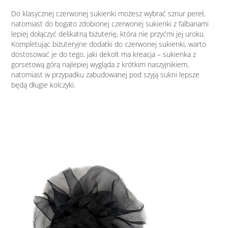
Do klasycznej czerwonej sukienki możesz wybrać sznur pereł,
natomiast do bogato zdobionej czerwonej sukienki z falbanami
lepiej dołączyć delikatną biżuterię, która nie przyćmi jej uroku.
Kompletując biżuteryjne dodatki do czerwonej sukienki, warto
dostosować je do tego, jaki dekolt ma kreacja – sukienka z
gorsetową górą najlepiej wygląda z krótkim naszyjnikiem,
natomiast w przypadku zabudowanej pod szyją sukni lepsze
będą długie kolczyki.