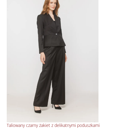
Taliowany czarny żakiet z delikatnymi poduszkami
Bły