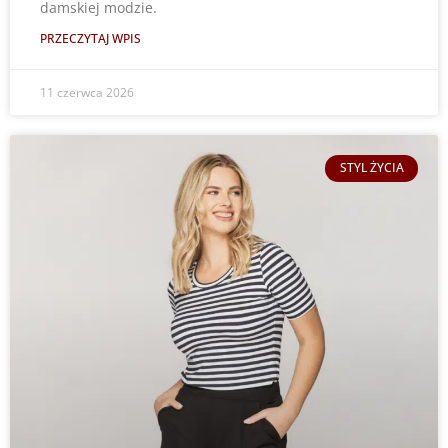
damskiej modzie.
PRZECZYTAJ WPIS
11 czerwca 2026
STYL ŻYCIA