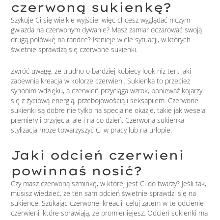
czerwoną sukienkę?
Szykuje Ci się wielkie wyjście, więc chcesz wyglądać niczym
gwiazda na czerwonym dywanie? Masz zamiar oczarować swoją
drugą połówkę na randce? Istnieje wiele sytuacji, w których
świetnie sprawdzą się czerwone sukienki.
Zwróć uwagę, że trudno o bardziej kobiecy look niż ten, jaki
zapewnia kreacja w kolorze czerwieni. Sukienka to przecież
synonim wdzięku, a czerwień przyciąga wzrok, ponieważ kojarzy
się z życiową energią, przebojowością i seksapilem. Czerwone
sukienki są dobre nie tylko na specjalne okazje, takie jak wesela,
premiery i przyjęcia, ale i na co dzień. Czerwona sukienka
stylizacja może towarzyszyć Ci w pracy lub na urlopie.
Jaki odcień czerwieni
powinnaś nosić?
Czy masz czerwoną szminkę, w której jest Ci do twarzy? Jeśli tak,
musisz wiedzieć, że ten sam odcień świetnie sprawdzi się na
sukience. Szukając czerwonej kreacji, celuj zatem w te odcienie
czerwieni, które sprawiają, że promieniejesz. Odcień sukienki ma