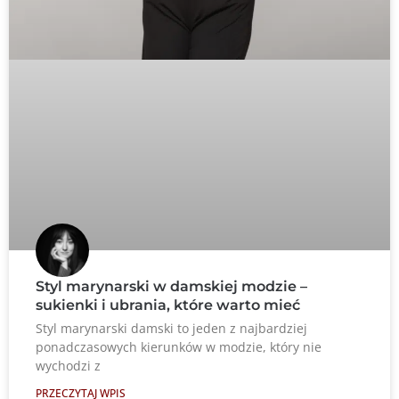
Styl marynarski w damskiej modzie –
sukienki i ubrania, które warto mieć
Styl marynarski damski to jeden z najbardziej
ponadczasowych kierunków w modzie, który nie
wychodzi z
PRZECZYTAJ WPIS