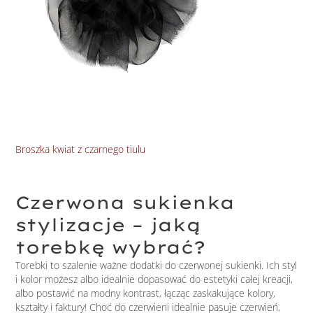
Bro
Broszka kwiat z czarnego tiulu
Czerwona sukienka
stylizacje – jaką
torebkę wybrać?
Torebki to szalenie ważne dodatki do czerwonej sukienki. Ich styl
i kolor możesz albo idealnie dopasować do estetyki całej kreacji,
albo postawić na modny kontrast, łącząc zaskakujące kolory,
kształty i faktury! Choć do czerwieni idealnie pasuje czerwień,